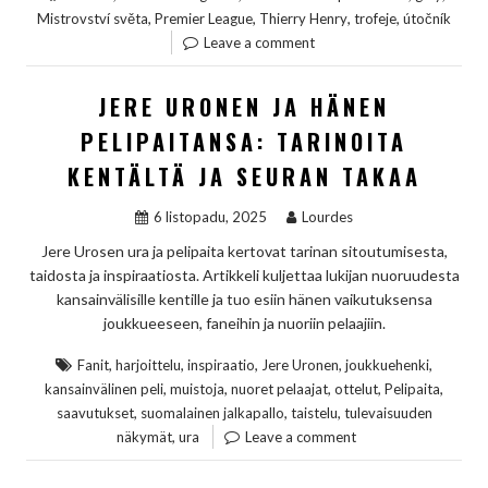
,
,
,
,
Mistrovství světa
Premier League
Thierry Henry
trofeje
útočník
Leave a comment
JERE URONEN JA HÄNEN
PELIPAITANSA: TARINOITA
KENTÄLTÄ JA SEURAN TAKAA
6 listopadu, 2025
Lourdes
Jere Urosen ura ja pelipaita kertovat tarinan sitoutumisesta,
taidosta ja inspiraatiosta. Artikkeli kuljettaa lukijan nuoruudesta
kansainvälisille kentille ja tuo esiin hänen vaikutuksensa
joukkueeseen, faneihin ja nuoriin pelaajiin.
,
,
,
,
,
Fanit
harjoittelu
inspiraatio
Jere Uronen
joukkuehenki
,
,
,
,
,
kansainvälinen peli
muistoja
nuoret pelaajat
ottelut
Pelipaita
,
,
,
saavutukset
suomalainen jalkapallo
taistelu
tulevaisuuden
,
näkymät
ura
Leave a comment