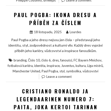
,
Philippe Coutinho
urheilijat
Leave a comment
PAUL POGBA: IKONA DRESU A
PŘÍBĚH ZA ČÍSLEM
18 listopadu, 2025
Lourdes
Paul Pogba a jeho dresy nejsou jen čísla – představují jeho
identitu, styl, zodpovědnost a kulturní vliv. Každý dres vypráví
příběh jeho kariéry, vůdcovství a inspirace fanouškům.
,
,
,
,
,
,
branding
Číslo 10
číslo 6
dres
fanoušci
FC Bayern Mnichov
,
,
,
,
,
,
fotbalová kariéra
identita
inspirace
Juventus
kultura
Liga mistrů
,
,
,
,
Manchester United
Paul Pogba
styl
symbolika
vůdcovství
Leave a comment
CRISTIANO RONALDO JA
LEGENDAARINEN NUMERO 7:
PAITA, JOKA KERTOI TARINAN