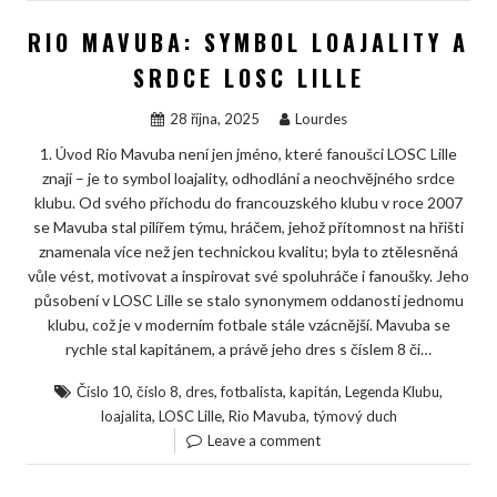
RIO MAVUBA: SYMBOL LOAJALITY A
SRDCE LOSC LILLE
28 října, 2025
Lourdes
1. Úvod Rio Mavuba není jen jméno, které fanoušci LOSC Lille
znají – je to symbol loajality, odhodlání a neochvějného srdce
klubu. Od svého příchodu do francouzského klubu v roce 2007
se Mavuba stal pilířem týmu, hráčem, jehož přítomnost na hřišti
znamenala více než jen technickou kvalitu; byla to ztělesněná
vůle vést, motivovat a inspirovat své spoluhráče i fanoušky. Jeho
působení v LOSC Lille se stalo synonymem oddanosti jednomu
klubu, což je v moderním fotbale stále vzácnější. Mavuba se
rychle stal kapitánem, a právě jeho dres s číslem 8 či…
,
,
,
,
,
,
Číslo 10
číslo 8
dres
fotbalista
kapitán
Legenda Klubu
,
,
,
loajalita
LOSC Lille
Rio Mavuba
týmový duch
Leave a comment