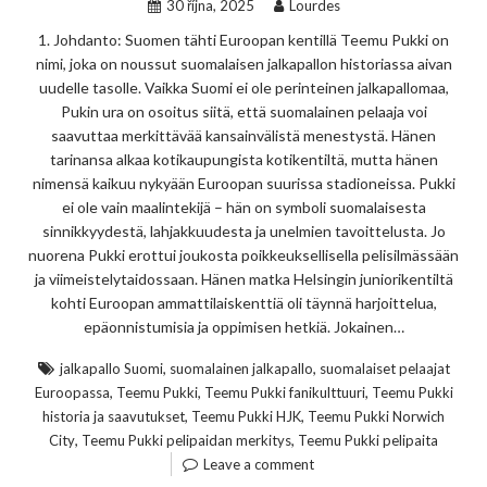
30 října, 2025
Lourdes
1. Johdanto: Suomen tähti Euroopan kentillä Teemu Pukki on
nimi, joka on noussut suomalaisen jalkapallon historiassa aivan
uudelle tasolle. Vaikka Suomi ei ole perinteinen jalkapallomaa,
Pukin ura on osoitus siitä, että suomalainen pelaaja voi
saavuttaa merkittävää kansainvälistä menestystä. Hänen
tarinansa alkaa kotikaupungista kotikentiltä, mutta hänen
nimensä kaikuu nykyään Euroopan suurissa stadioneissa. Pukki
ei ole vain maalintekijä – hän on symboli suomalaisesta
sinnikkyydestä, lahjakkuudesta ja unelmien tavoittelusta. Jo
nuorena Pukki erottui joukosta poikkeuksellisella pelisilmässään
ja viimeistelytaidossaan. Hänen matka Helsingin juniorikentiltä
kohti Euroopan ammattilaiskenttiä oli täynnä harjoittelua,
epäonnistumisia ja oppimisen hetkiä. Jokainen…
,
,
jalkapallo Suomi
suomalainen jalkapallo
suomalaiset pelaajat
,
,
,
Euroopassa
Teemu Pukki
Teemu Pukki fanikulttuuri
Teemu Pukki
,
,
historia ja saavutukset
Teemu Pukki HJK
Teemu Pukki Norwich
,
,
City
Teemu Pukki pelipaidan merkitys
Teemu Pukki pelipaita
Leave a comment