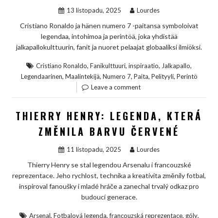
13 listopadu, 2025
Lourdes
Cristiano Ronaldo ja hänen numero 7 -paitansa symboloivat
legendaa, intohimoa ja perintöä, joka yhdistää
jalkapallokulttuurin, fanit ja nuoret pelaajat globaaliksi ilmiöksi.
,
,
,
,
Cristiano Ronaldo
Fanikulttuuri
inspiraatio
Jalkapallo
,
,
,
,
,
Legendaarinen
Maalintekijä
Numero 7
Paita
Pelityyli
Perintö
Leave a comment
THIERRY HENRY: LEGENDA, KTERÁ
ZMĚNILA BARVU ČERVENÉ
11 listopadu, 2025
Lourdes
Thierry Henry se stal legendou Arsenalu i francouzské
reprezentace. Jeho rychlost, technika a kreativita změnily fotbal,
inspiroval fanoušky i mladé hráče a zanechal trvalý odkaz pro
budoucí generace.
,
,
,
,
Arsenal
Fotbalová legenda
francouzská reprezentace
góly