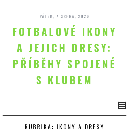
Skip
to
content
PÁTEK, 7 SRPNA, 2026
FOTBALOVÉ IKONY
A JEJICH DRESY:
PŘÍBĚHY SPOJENÉ
S KLUBEM
RUBRIKA:
IKONY A DRESY