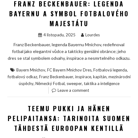
FRANZ BECKENBAUER: LEGENDA
BAYERNU A SYMBOL FOTBALOVÉHO
MAJESTÁTU
4 listopadu, 2025
Lourdes
Franz Beckenbauer, legenda Bayernu Mnichov, redefinoval
fotbal jako elegantní vůdce a takticky geniální obránce; jeho
dres se stal symbolem odvahy, inspirace a nesmrtelného odkazu.
,
,
,
Bayern Mnichov
FC Bayern Mnichov Dres
Fotbalová legenda
,
,
,
,
fotbalový odkaz
Franz Beckenbauer
inspirace
kapitán
mezinárodní
,
,
,
úspěchy
Německý Fotbal
sweeper
taktika a inteligence
Leave a comment
TEEMU PUKKI JA HÄNEN
PELIPAITANSA: TARINOITA SUOMEN
TÄHDESTÄ EUROOPAN KENTILLÄ