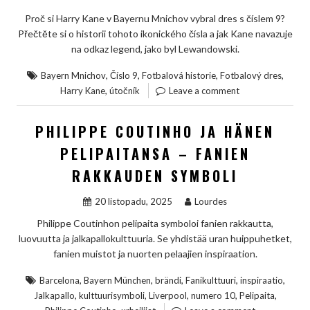
Proč si Harry Kane v Bayernu Mnichov vybral dres s číslem 9?
Přečtěte si o historii tohoto ikonického čísla a jak Kane navazuje
na odkaz legend, jako byl Lewandowski.
,
,
,
,
Bayern Mnichov
Číslo 9
Fotbalová historie
Fotbalový dres
,
Harry Kane
útočník
Leave a comment
PHILIPPE COUTINHO JA HÄNEN
PELIPAITANSA – FANIEN
RAKKAUDEN SYMBOLI
20 listopadu, 2025
Lourdes
Philippe Coutinhon pelipaita symboloi fanien rakkautta,
luovuutta ja jalkapallokulttuuria. Se yhdistää uran huippuhetket,
fanien muistot ja nuorten pelaajien inspiraation.
,
,
,
,
,
Barcelona
Bayern München
brändi
Fanikulttuuri
inspiraatio
,
,
,
,
,
Jalkapallo
kulttuurisymboli
Liverpool
numero 10
Pelipaita