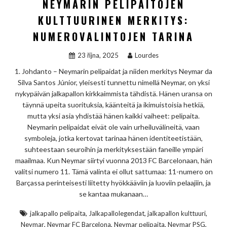
NEYMARIN PELIPAITOJEN
KULTTUURINEN MERKITYS:
NUMEROVALINTOJEN TARINA
23 října, 2025
Lourdes
1. Johdanto – Neymarin pelipaidat ja niiden merkitys Neymar da
Silva Santos Júnior, yleisesti tunnettu nimellä Neymar, on yksi
nykypäivän jalkapallon kirkkaimmista tähdistä. Hänen uransa on
täynnä upeita suorituksia, käänteitä ja ikimuistoisia hetkiä,
mutta yksi asia yhdistää hänen kaikki vaiheet: pelipaita.
Neymarin pelipaidat eivät ole vain urheiluvälineitä, vaan
symboleja, jotka kertovat tarinaa hänen identiteetistään,
suhteestaan seuroihin ja merkityksestään faneille ympäri
maailmaa. Kun Neymar siirtyi vuonna 2013 FC Barcelonaan, hän
valitsi numero 11. Tämä valinta ei ollut sattumaa: 11-numero on
Barçassa perinteisesti liitetty hyökkääviin ja luoviin pelaajiin, ja
se kantaa mukanaan…
,
,
,
jalkapallo pelipaita
Jalkapallolegendat
jalkapallon kulttuuri
,
,
,
,
Neymar
Neymar FC Barcelona
Neymar pelipaita
Neymar PSG