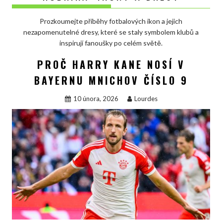
Prozkoumejte příběhy fotbalových ikon a jejich
nezapomenutelné dresy, které se staly symbolem klubů a
inspirují fanoušky po celém světě.
PROČ HARRY KANE NOSÍ V
BAYERNU MNICHOV ČÍSLO 9
10 února, 2026
Lourdes