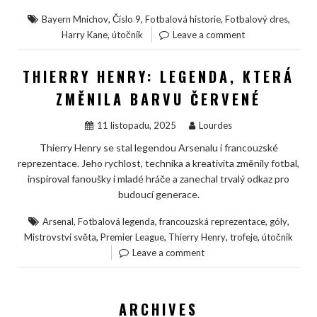
,
,
,
,
Bayern Mnichov
Číslo 9
Fotbalová historie
Fotbalový dres
,
Harry Kane
útočník
Leave a comment
THIERRY HENRY: LEGENDA, KTERÁ
ZMĚNILA BARVU ČERVENÉ
11 listopadu, 2025
Lourdes
Thierry Henry se stal legendou Arsenalu i francouzské
reprezentace. Jeho rychlost, technika a kreativita změnily fotbal,
inspiroval fanoušky i mladé hráče a zanechal trvalý odkaz pro
budoucí generace.
,
,
,
,
Arsenal
Fotbalová legenda
francouzská reprezentace
góly
,
,
,
,
Mistrovství světa
Premier League
Thierry Henry
trofeje
útočník
Leave a comment
ARCHIVES