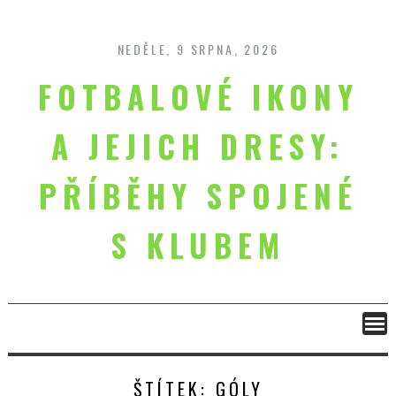
Skip
to
content
NEDĚLE, 9 SRPNA, 2026
FOTBALOVÉ IKONY
A JEJICH DRESY:
PŘÍBĚHY SPOJENÉ
S KLUBEM
ŠTÍTEK:
GÓLY