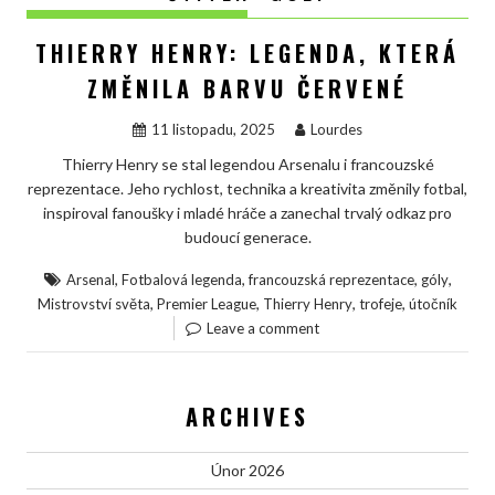
THIERRY HENRY: LEGENDA, KTERÁ
ZMĚNILA BARVU ČERVENÉ
11 listopadu, 2025
Lourdes
Thierry Henry se stal legendou Arsenalu i francouzské
reprezentace. Jeho rychlost, technika a kreativita změnily fotbal,
inspiroval fanoušky i mladé hráče a zanechal trvalý odkaz pro
budoucí generace.
,
,
,
,
Arsenal
Fotbalová legenda
francouzská reprezentace
góly
,
,
,
,
Mistrovství světa
Premier League
Thierry Henry
trofeje
útočník
Leave a comment
ARCHIVES
Únor 2026