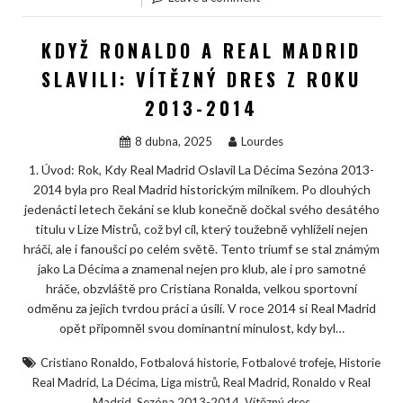
KDYŽ RONALDO A REAL MADRID
SLAVILI: VÍTĚZNÝ DRES Z ROKU
2013-2014
8 dubna, 2025
Lourdes
1. Úvod: Rok, Kdy Real Madrid Oslavil La Décima Sezóna 2013-
2014 byla pro Real Madrid historickým milníkem. Po dlouhých
jedenácti letech čekání se klub konečně dočkal svého desátého
titulu v Lize Mistrů, což byl cíl, který toužebně vyhlíželi nejen
hráči, ale i fanoušci po celém světě. Tento triumf se stal známým
jako La Décima a znamenal nejen pro klub, ale i pro samotné
hráče, obzvláště pro Cristiana Ronalda, velkou sportovní
odměnu za jejich tvrdou práci a úsilí. V roce 2014 si Real Madrid
opět připomněl svou dominantní minulost, kdy byl…
,
,
,
Cristiano Ronaldo
Fotbalová historie
Fotbalové trofeje
Historie
,
,
,
,
Real Madrid
La Décima
Liga mistrů
Real Madrid
Ronaldo v Real
,
,
Madrid
Sezóna 2013-2014
Vítězný dres