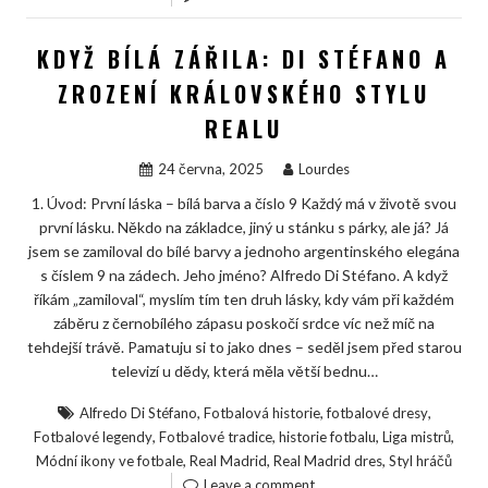
KDYŽ BÍLÁ ZÁŘILA: DI STÉFANO A
ZROZENÍ KRÁLOVSKÉHO STYLU
REALU
24 června, 2025
Lourdes
1. Úvod: První láska – bílá barva a číslo 9 Každý má v životě svou
první lásku. Někdo na základce, jiný u stánku s párky, ale já? Já
jsem se zamiloval do bílé barvy a jednoho argentinského elegána
s číslem 9 na zádech. Jeho jméno? Alfredo Di Stéfano. A když
říkám „zamiloval“, myslím tím ten druh lásky, kdy vám při každém
záběru z černobílého zápasu poskočí srdce víc než míč na
tehdejší trávě. Pamatuju si to jako dnes – seděl jsem před starou
televizí u dědy, která měla větší bednu…
,
,
,
Alfredo Di Stéfano
Fotbalová historie
fotbalové dresy
,
,
,
,
Fotbalové legendy
Fotbalové tradice
historie fotbalu
Liga mistrů
,
,
,
Módní ikony ve fotbale
Real Madrid
Real Madrid dres
Styl hráčů
Leave a comment