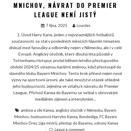
MNICHOV, NÁVRAT DO PREMIER
LEAGUE NENÍ JISTÝ
7 října, 2025
Lourdes
1. Úvod Harry Kane, jeden z nejvýraznějších fotbalistů
současnosti, se stal v posledních měsících hlavním tématem
diskuzí mezi fanoušky a odborníky nejen v Německu, ale i v celé
Evropě. Anglický útočník, který dlouhá léta působil v
Tottenhamu Hotspur, prošel během letního přestupového
období 2024/25 výraznou kariérní změnou, když přestoupil do
slavného klubu Bayern Mnichov. Tento krok přinesl nejen nové
výzvy na sportovní úrovni, ale také množství otázek ohledně
jeho budoucnosti, zejména ve vztahu k návratu do Premier
League. Příchod Kanea do Bayernu se setkal s obrovským
mediálním zájmem a intenzivními…
,
,
ambice a cíle Kanea
anglický útočník v Německu
Bayern
,
,
,
Mnichov
budoucnost Harryho Kanea
Bundesliga
FC Bayern
,
,
,
Mnichov Dres
Liga mistrů
přestup do Bayernu
výkony Kanea
Leave a comment