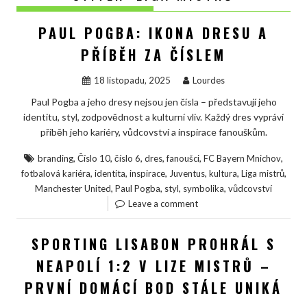
PAUL POGBA: IKONA DRESU A
PŘÍBĚH ZA ČÍSLEM
18 listopadu, 2025
Lourdes
Paul Pogba a jeho dresy nejsou jen čísla – představují jeho
identitu, styl, zodpovědnost a kulturní vliv. Každý dres vypráví
příběh jeho kariéry, vůdcovství a inspirace fanouškům.
,
,
,
,
,
,
branding
Číslo 10
číslo 6
dres
fanoušci
FC Bayern Mnichov
,
,
,
,
,
,
fotbalová kariéra
identita
inspirace
Juventus
kultura
Liga mistrů
,
,
,
,
Manchester United
Paul Pogba
styl
symbolika
vůdcovství
Leave a comment
SPORTING LISABON PROHRÁL S
NEAPOLÍ 1:2 V LIZE MISTRŮ –
PRVNÍ DOMÁCÍ BOD STÁLE UNIKÁ