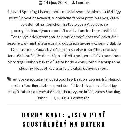
14 října, 2025
Lourdes
1. Úvod Sporting Lisabon opět nezačal svou skupinovou fázi Ligy
mistrů podle očekávání. V domácím zápase proti Neapoli, který
se odehrál na ikonickém Estádio José Alvalade, se
portugalskému týmu nepodařilo získat ani bod a prohrál 1:2.
Tento výsledek znamená, že první domácí vítězství v aktuální
sezóně Ligy mistrů stále uniká, což představuje významný tlak na
tým i trenéra. Zápas byl očekáván s velkým napětím, protože
fanoušci doufali, že domácí prostředí a podpora diváků pomohou
Sporting Lisabon získat důležité body v konkurenci nebezpečné
skupiny. Neapol, která přijela s cílem upevnit svou…
,
,
,
,
evropské soutěže
fanoušci Sporting Lisabon
Liga mistrů
Neapol
,
,
prohra Sporting Lisabon
první domácí bod
skupinová fáze Ligy
,
,
,
mistrů
taktika a trenérské rozhodnutí
výkon hráčů
zápas Sporting
Lisabon
Leave a comment
HARRY KANE: „JSEM PLNĚ
SOUSTŘEDĚNÝ NA BAYERN