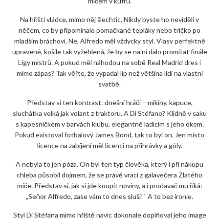
míčem v kufru.
Na hřišti vládce, mimo něj šlechtic. Nikdy byste ho neviděli v
něčem, co by připomínalo pomačkané tepláky nebo tričko po
mladším bráchovi. Ne, Alfredo měl vždycky styl. Vlasy perfektně
upravené, košile tak vyžehlená, že by se na ní dalo promítat finále
Ligy mistrů. A pokud měl náhodou na sobě Real Madrid dres i
mimo zápas? Tak věřte, že vypadal líp než většina lidí na vlastní
svatbě.
Představ si ten kontrast: dnešní hráči – mikiny, kapuce,
sluchátka velká jak volant z traktoru. A Di Stéfano? Klidně v saku
s kapesníčkem v barvách klubu, elegantně ladícím s jeho okem.
Pokud existoval fotbalový James Bond, tak to byl on. Jen místo
licence na zabíjení měl licenci na přihrávky a góly.
A nebyla to jen póza. On byl ten typ člověka, který i při nákupu
chleba působil dojmem, že se právě vrací z galavečera Zlatého
míče. Představ si, jak si jde koupit noviny, a i prodavač mu říká:
„Señor Alfredo, zase vám to dnes sluší!“ A to bez ironie.
Styl Di Stéfana mimo hřiště navíc dokonale doplňoval jeho image