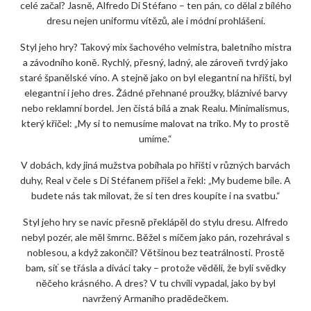
celé začal? Jasně, Alfredo Di Stéfano – ten pán, co dělal z bílého
dresu nejen uniformu vítězů, ale i módní prohlášení.
Styl jeho hry? Takový mix šachového velmistra, baletního mistra
a závodního koně. Rychlý, přesný, ladný, ale zároveň tvrdý jako
staré španělské víno. A stejně jako on byl elegantní na hřišti, byl
elegantní i jeho dres. Žádné přehnané proužky, bláznivé barvy
nebo reklamní bordel. Jen čistá bílá a znak Realu. Minimalismus,
který křičel: „My si to nemusíme malovat na triko. My to prostě
umíme.“
V dobách, kdy jiná mužstva pobíhala po hřišti v různých barvách
duhy, Real v čele s Di Stéfanem přišel a řekl: „My budeme bíle. A
budete nás tak milovat, že si ten dres koupíte i na svatbu.“
Styl jeho hry se navíc přesně překlápěl do stylu dresu. Alfredo
nebyl pozér, ale měl šmrnc. Běžel s míčem jako pán, rozehrával s
noblesou, a když zakončil? Většinou bez teatrálnosti. Prostě
bam, síť se třásla a diváci taky – protože věděli, že byli svědky
něčeho krásného. A dres? V tu chvíli vypadal, jako by byl
navržený Armaniho pradědečkem.