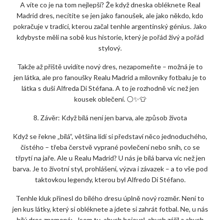
A víte co je na tom nejlepší? Že když dneska obléknete Real
Madrid dres, necítíte se jen jako fanoušek, ale jako někdo, kdo
pokračuje v tradici, kterou začal tenhle argentinský génius. Jako
kdybyste měli na sobě kus historie, který je pořád živý a pořád
stylový.
Takže až příště uvidíte nový dres, nezapomeňte – možná je to
jen látka, ale pro fanoušky Realu Madrid a milovníky fotbalu je to
látka s duší Alfreda Di Stéfana. A to je rozhodně víc než jen
kousek oblečení. ⚪✨👕
8. Závěr: Když bílá není jen barva, ale způsob života
Když se řekne „bílá“, většina lidí si představí něco jednoduchého,
čistého – třeba čerstvě vyprané povlečení nebo sníh, co se
třpytí na jaře. Ale u Realu Madrid? U nás je bílá barva víc než jen
barva. Je to životní styl, prohlášení, výzva i závazek – a to vše pod
taktovkou legendy, kterou byl Alfredo Di Stéfano.
Tenhle kluk přinesl do bílého dresu úplně nový rozměr. Není to
jen kus látky, který si obléknete a jdete si zahrát fotbal. Ne, u nás
bílý dres znamená: „Jsem tu, abych bojoval, abych zářil a abych