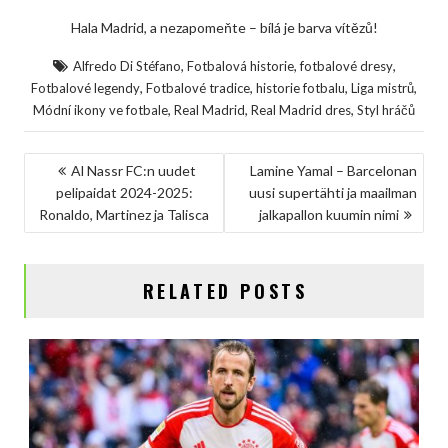
Hala Madrid, a nezapomeňte – bílá je barva vítězů!
,
,
,
Alfredo Di Stéfano
Fotbalová historie
fotbalové dresy
,
,
,
,
Fotbalové legendy
Fotbalové tradice
historie fotbalu
Liga mistrů
,
,
,
Módní ikony ve fotbale
Real Madrid
Real Madrid dres
Styl hráčů
NAVIGACE
Al Nassr FC:n uudet
Lamine Yamal – Barcelonan
pelipaidat 2024-2025:
uusi supertähti ja maailman
PRO
Ronaldo, Martinez ja Talisca
jalkapallon kuumin nimi
PŘÍSPĚVEK
RELATED POSTS