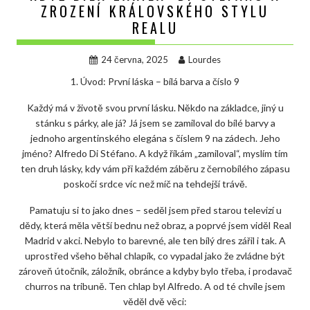
ZROZENÍ KRÁLOVSKÉHO STYLU
REALU
24 června, 2025
Lourdes
1. Úvod: První láska – bílá barva a číslo 9
Každý má v životě svou první lásku. Někdo na základce, jiný u
stánku s párky, ale já? Já jsem se zamiloval do bílé barvy a
jednoho argentinského elegána s číslem 9 na zádech. Jeho
jméno? Alfredo Di Stéfano. A když říkám „zamiloval“, myslím tím
ten druh lásky, kdy vám při každém záběru z černobílého zápasu
poskočí srdce víc než míč na tehdejší trávě.
Pamatuju si to jako dnes – seděl jsem před starou televizí u
dědy, která měla větší bednu než obraz, a poprvé jsem viděl Real
Madrid v akci. Nebylo to barevné, ale ten bílý dres zářil i tak. A
uprostřed všeho běhal chlapík, co vypadal jako že zvládne být
zároveň útočník, záložník, obránce a kdyby bylo třeba, i prodavač
churros na tribuně. Ten chlap byl Alfredo. A od té chvíle jsem
věděl dvě věci: