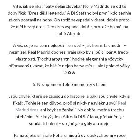
Víte, jak se říká: “Šaty dělají člověka.” No, v Madridu se od té
doby říká: “Dres dělá legendu.” A Di Stéfano byl první, kdo tenhle
zákon postavil na nohy. On totiž nevypadal v dresu dobře proto,
že měl hezký dres. Ten dres vypadal dobře, protože ho měl na
sobě Alfredo.
A víš, co je na tom nejlepší? Ten styl – jak herní, tak módní –
nezmizel. Real Madrid dodnes hraje jako by si půjčil pár Alfredo-
vlastností. Trochu arogantní, hodně elegantní a vždycky
připravený ukázat, že bílé je nejen barva míru… ale i gólové války.
🤍⚽🔥
5. Nezapomenutelné momenty v bílém
Jsou chvíle, které se zapíšou do historie, a pak jsou chvíle, kdy si
říkáš: „Tohle je ten důvod, proč si nikdy nesvléknu svůj
Real
Madrid dres
, ani když se žením!“ No dobře, možná trochu
přeháním. Ale když jde o Alfreda Di Stéfana, přehánění je
součástí balení – stejně jako góly a trofeje.
Pamatujete si finále Poháru mistrů evropských zemí v roce