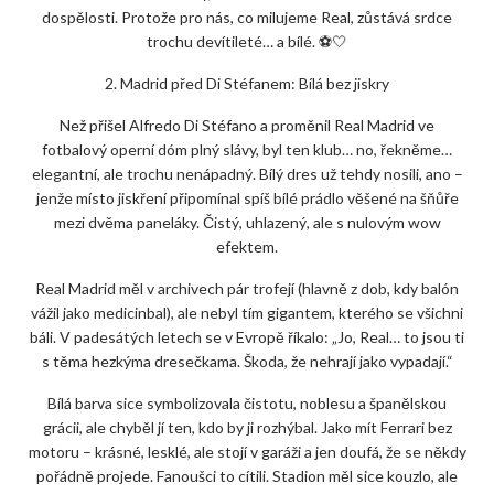
dospělosti. Protože pro nás, co milujeme Real, zůstává srdce
trochu devítileté… a bílé. ⚽🤍
2. Madrid před Di Stéfanem: Bílá bez jiskry
Než přišel Alfredo Di Stéfano a proměnil Real Madrid ve
fotbalový operní dóm plný slávy, byl ten klub… no, řekněme…
elegantní, ale trochu nenápadný. Bílý dres už tehdy nosili, ano –
jenže místo jiskření připomínal spíš bílé prádlo věšené na šňůře
mezi dvěma paneláky. Čistý, uhlazený, ale s nulovým wow
efektem.
Real Madrid měl v archivech pár trofejí (hlavně z dob, kdy balón
vážil jako medicinbal), ale nebyl tím gigantem, kterého se všichni
báli. V padesátých letech se v Evropě říkalo: „Jo, Real… to jsou ti
s těma hezkýma dresečkama. Škoda, že nehrají jako vypadají.“
Bílá barva sice symbolizovala čistotu, noblesu a španělskou
grácii, ale chyběl jí ten, kdo by ji rozhýbal. Jako mít Ferrari bez
motoru – krásné, lesklé, ale stojí v garáži a jen doufá, že se někdy
pořádně projede. Fanoušci to cítili. Stadion měl sice kouzlo, ale