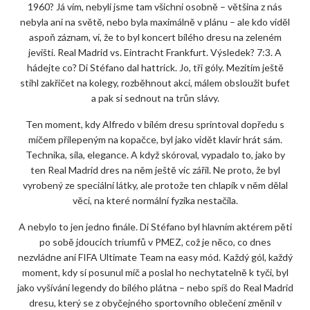
1960? Já vím, nebyli jsme tam všichni osobně – většina z nás
nebyla ani na světě, nebo byla maximálně v plánu – ale kdo viděl
aspoň záznam, ví, že to byl koncert bílého dresu na zeleném
jevišti. Real Madrid vs. Eintracht Frankfurt. Výsledek? 7:3. A
hádejte co? Di Stéfano dal hattrick. Jo, tři góly. Mezitím ještě
stihl zakřičet na kolegy, rozběhnout akci, málem obsloužit bufet
a pak si sednout na trůn slávy.
Ten moment, kdy Alfredo v bílém dresu sprintoval dopředu s
míčem přilepeným na kopačce, byl jako vidět klavír hrát sám.
Technika, síla, elegance. A když skóroval, vypadalo to, jako by
ten Real Madrid dres na něm ještě víc zářil. Ne proto, že byl
vyrobený ze speciální látky, ale protože ten chlapík v něm dělal
věci, na které normální fyzika nestačila.
A nebylo to jen jedno finále. Di Stéfano byl hlavním aktérem pěti
po sobě jdoucích triumfů v PMEZ, což je něco, co dnes
nezvládne ani FIFA Ultimate Team na easy mód. Každý gól, každý
moment, kdy si posunul míč a poslal ho nechytatelně k tyči, byl
jako vyšívání legendy do bílého plátna – nebo spíš do Real Madrid
dresu, který se z obyčejného sportovního oblečení změnil v