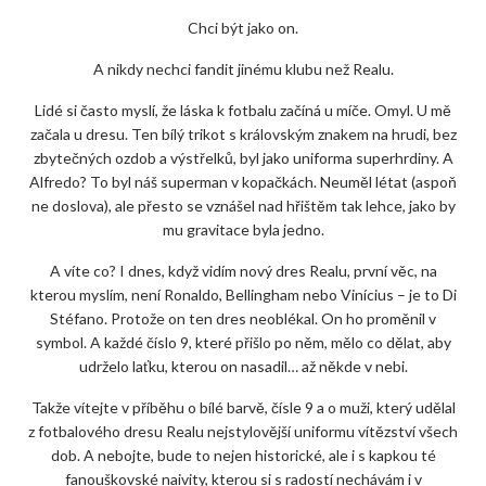
Chci být jako on.
A nikdy nechci fandit jinému klubu než Realu.
Lidé si často myslí, že láska k fotbalu začíná u míče. Omyl. U mě
začala u dresu. Ten bílý trikot s královským znakem na hrudi, bez
zbytečných ozdob a výstřelků, byl jako uniforma superhrdiny. A
Alfredo? To byl náš superman v kopačkách. Neuměl létat (aspoň
ne doslova), ale přesto se vznášel nad hřištěm tak lehce, jako by
mu gravitace byla jedno.
A víte co? I dnes, když vidím nový dres Realu, první věc, na
kterou myslím, není Ronaldo, Bellingham nebo Vinícius – je to Di
Stéfano. Protože on ten dres neoblékal. On ho proměnil v
symbol. A každé číslo 9, které přišlo po něm, mělo co dělat, aby
udrželo laťku, kterou on nasadil… až někde v nebi.
Takže vítejte v příběhu o bílé barvě, čísle 9 a o muži, který udělal
z fotbalového dresu Realu nejstylovější uniformu vítězství všech
dob. A nebojte, bude to nejen historické, ale i s kapkou té
fanouškovské naivity, kterou si s radostí nechávám i v