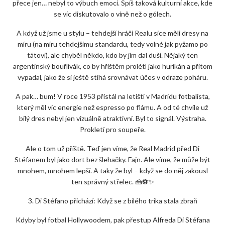
přece jen… nebyl to výbuch emocí. Spíš taková kulturní akce, kde
se víc diskutovalo o víně než o gólech.
A když už jsme u stylu – tehdejší hráči Realu sice měli dresy na
míru (na míru tehdejšímu standardu, tedy volné jak pyžamo po
tátovi), ale chyběl někdo, kdo by jim dal duši. Nějaký ten
argentinský bouřlivák, co by hřištěm prolétl jako hurikán a přitom
vypadal, jako že si ještě stíhá srovnávat účes v odraze poháru.
A pak… bum! V roce 1953 přistál na letišti v Madridu fotbalista,
který měl víc energie než espresso po flámu. A od té chvíle už
bílý dres nebyl jen vizuálně atraktivní. Byl to signál. Výstraha.
Prokletí pro soupeře.
Ale o tom už příště. Teď jen víme, že Real Madrid před Di
Stéfanem byl jako dort bez šlehačky. Fajn. Ale víme, že může být
mnohem, mnohem lepší. A taky že byl – když se do něj zakousl
ten správný střelec. 🍰⚽✨
3. Di Stéfano přichází: Když se z bílého trika stala zbraň
Kdyby byl fotbal Hollywoodem, pak přestup Alfreda Di Stéfana