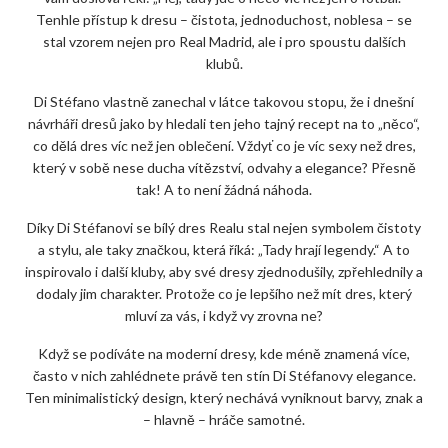
Tenhle přístup k dresu – čistota, jednoduchost, noblesa – se
stal vzorem nejen pro Real Madrid, ale i pro spoustu dalších
klubů.
Di Stéfano vlastně zanechal v látce takovou stopu, že i dnešní
návrháři dresů jako by hledali ten jeho tajný recept na to „něco“,
co dělá dres víc než jen oblečení. Vždyť co je víc sexy než dres,
který v sobě nese ducha vítězství, odvahy a elegance? Přesně
tak! A to není žádná náhoda.
Díky Di Stéfanovi se bílý dres Realu stal nejen symbolem čistoty
a stylu, ale taky značkou, která říká: „Tady hrají legendy.“ A to
inspirovalo i další kluby, aby své dresy zjednodušily, zpřehlednily a
dodaly jim charakter. Protože co je lepšího než mít dres, který
mluví za vás, i když vy zrovna ne?
Když se podíváte na moderní dresy, kde méně znamená více,
často v nich zahlédnete právě ten stín Di Stéfanovy elegance.
Ten minimalistický design, který nechává vyniknout barvy, znak a
– hlavně – hráče samotné.