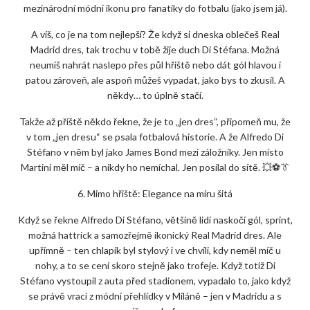
mezinárodní módní ikonu pro fanatiky do fotbalu (jako jsem já).
A víš, co je na tom nejlepší? Že když si dneska oblečeš Real
Madrid dres, tak trochu v tobě žije duch Di Stéfana. Možná
neumíš nahrát naslepo přes půl hřiště nebo dát gól hlavou i
patou zároveň, ale aspoň můžeš vypadat, jako bys to zkusil. A
někdy… to úplně stačí.
Takže až příště někdo řekne, že je to „jen dres“, připomeň mu, že
v tom „jen dresu“ se psala fotbalová historie. A že Alfredo Di
Stéfano v něm byl jako James Bond mezi záložníky. Jen místo
Martini měl míč – a nikdy ho nemíchal. Jen posílal do sítě. 💥⚽👔
6. Mimo hřiště: Elegance na míru šitá
Když se řekne Alfredo Di Stéfano, většině lidí naskočí gól, sprint,
možná hattrick a samozřejmě ikonický Real Madrid dres. Ale
upřímně – ten chlapík byl stylový i ve chvíli, kdy neměl míč u
nohy, a to se cení skoro stejně jako trofeje. Když totiž Di
Stéfano vystoupil z auta před stadionem, vypadalo to, jako když
se právě vrací z módní přehlídky v Miláně – jen v Madridu a s