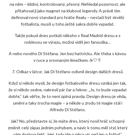
na něm – klidný, kontrolovaný, přesný. Nehledal pozornost, ale
přitahoval ji jako magnet na klubové legendy. A právě tím
definoval nový standard pro hráče Realu – nestačí být skvělý
fotbalista, musíš u toho ještě sakra dobře vypadat.
Takže pokud dnes potkáš někoho v Real Madrid dresu a s
noblesou ve výrazu, možná vidíš jen fanouška…
A nebo nového Di Stéfana. Jen bez hattricku. Ale třeba s kávou
v ruce a srovnaným límečkem. ☕🤍👔
7. Odkaz v látce: Jak Di Stéfano ovlivnil design dalších dresů
Když si někdo myslí, že design fotbalového dresu vzniká jen tak,
že si někdo sedne, nakreslí pár čar a řekne: „Jo, to bude vypadat
dobře,“ tak věřte, že to není úplná pravda. Design dresu je věda,
umění a taky trocha magie – a někde u zrodu té magie stál i
Alfredo Di Stéfano.
Jak? No, představte si, že máte dres, který nosil hráč schopný
změnit celý zápas jedním pohybem, a navíc k tomu měl styl, který
vám doslova řekl: „Hej, tady jde o něco víc než jen o fotbal.“