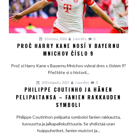
10 února, 2026
Lourdes
0
PROČ HARRY KANE NOSÍ V BAYERNU
MNICHOV ČÍSLO 9
Proč si Harry Kane v Bayernu Mnichov vybral dres s číslem 9?
Přečtěte si o historii...
20 listopadu, 2025
Lourdes
0
PHILIPPE COUTINHO JA HÄNEN
PELIPAITANSA – FANIEN RAKKAUDEN
SYMBOLI
Philippe Coutinhon pelipaita symboloi fanien rakkautta,
luovuutta ja jalkapallokulttuuria. Se yhdistää uran
huippuhetket, fanien muistot ja...