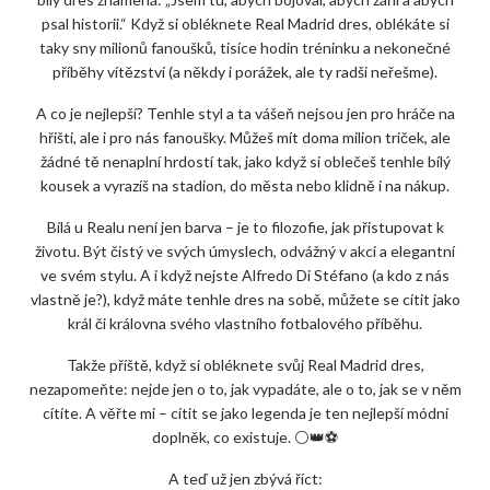
psal historii.“ Když si obléknete Real Madrid dres, oblékáte si
taky sny milionů fanoušků, tisíce hodin tréninku a nekonečné
příběhy vítězství (a někdy i porážek, ale ty radši neřešme).
A co je nejlepší? Tenhle styl a ta vášeň nejsou jen pro hráče na
hřišti, ale i pro nás fanoušky. Můžeš mít doma milion triček, ale
žádné tě nenaplní hrdostí tak, jako když si oblečeš tenhle bílý
kousek a vyrazíš na stadion, do města nebo klidně i na nákup.
Bílá u Realu není jen barva – je to filozofie, jak přistupovat k
životu. Být čistý ve svých úmyslech, odvážný v akci a elegantní
ve svém stylu. A i když nejste Alfredo Di Stéfano (a kdo z nás
vlastně je?), když máte tenhle dres na sobě, můžete se cítit jako
král či královna svého vlastního fotbalového příběhu.
Takže příště, když si obléknete svůj Real Madrid dres,
nezapomeňte: nejde jen o to, jak vypadáte, ale o to, jak se v něm
cítíte. A věřte mi – cítit se jako legenda je ten nejlepší módní
doplněk, co existuje. ⚪👑⚽
A teď už jen zbývá říct: