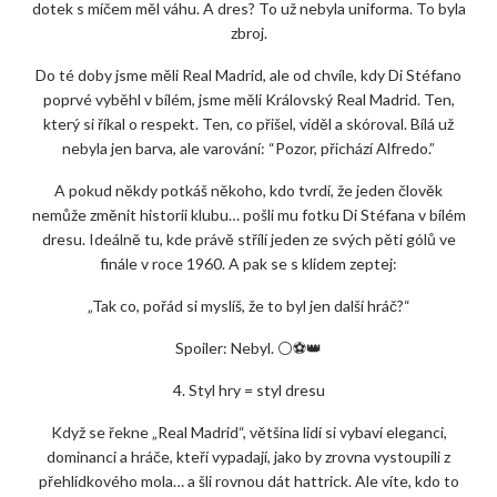
dotek s míčem měl váhu. A dres? To už nebyla uniforma. To byla
zbroj.
Do té doby jsme měli Real Madrid, ale od chvíle, kdy Di Stéfano
poprvé vyběhl v bílém, jsme měli Královský Real Madrid. Ten,
který si říkal o respekt. Ten, co přišel, viděl a skóroval. Bílá už
nebyla jen barva, ale varování: “Pozor, přichází Alfredo.”
A pokud někdy potkáš někoho, kdo tvrdí, že jeden člověk
nemůže změnit historii klubu… pošli mu fotku Di Stéfana v bílém
dresu. Ideálně tu, kde právě střílí jeden ze svých pěti gólů ve
finále v roce 1960. A pak se s klidem zeptej:
„Tak co, pořád si myslíš, že to byl jen další hráč?“
Spoiler: Nebyl. ⚪⚽👑
4. Styl hry = styl dresu
Když se řekne „Real Madrid“, většina lidí si vybaví eleganci,
dominanci a hráče, kteří vypadají, jako by zrovna vystoupili z
přehlídkového mola… a šli rovnou dát hattrick. Ale víte, kdo to