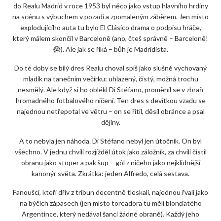
do Realu Madrid v roce 1953 byl něco jako vstup hlavního hrdiny
na scénu s výbuchem v pozadí a zpomaleným záběrem. Jen místo
explodujícího auta tu bylo El Clásico drama o podpisu hráče,
který málem skončil v Barceloně (ano, čteš správně – Barceloně!
😱). Ale jak se říká – bůh je Madridista.
Do té doby se bílý dres Realu choval spíš jako slušně vychovaný
mladík na tanečním večírku: uhlazený, čistý, možná trochu
nesmělý. Ale když si ho oblékl Di Stéfano, proměnil se v zbraň
hromadného fotbalového ničení. Ten dres s devítkou vzadu se
najednou netřepotal ve větru – on se řítil, děsil obránce a psal
dějiny.
A to nebyla jen náhoda. Di Stéfano nebyl jen útočník. On byl
všechno. V jednu chvíli rozjížděl útok jako záložník, za chvíli čistil
obranu jako stoper a pak šup – gól z ničeho jako nejklidnější
kanonýr světa. Zkrátka: jeden Alfredo, celá sestava.
Fanoušci, kteří dřív z tribun decentně tleskali, najednou řvali jako
na býčích zápasech (jen místo toreadora tu měli blonďatého
Argentince, který nedával šanci žádné obraně). Každý jeho