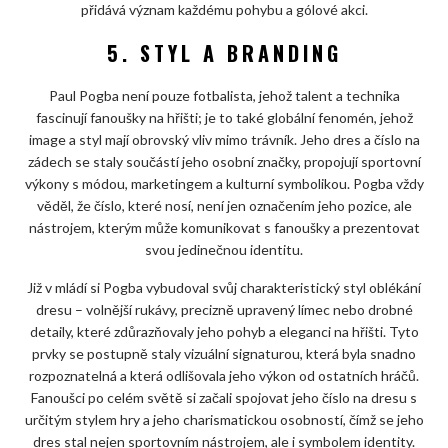
přidává význam každému pohybu a gólové akci.
5. STYL A BRANDING
Paul Pogba není pouze fotbalista, jehož talent a technika
fascinují fanoušky na hřišti; je to také globální fenomén, jehož
image a styl mají obrovský vliv mimo trávník. Jeho dres a číslo na
zádech se staly součástí jeho osobní značky, propojují sportovní
výkony s módou, marketingem a kulturní symbolikou. Pogba vždy
věděl, že číslo, které nosí, není jen označením jeho pozice, ale
nástrojem, kterým může komunikovat s fanoušky a prezentovat
svou jedinečnou identitu.
Již v mládí si Pogba vybudoval svůj charakteristický styl oblékání
dresu – volnější rukávy, precizně upravený límec nebo drobné
detaily, které zdůrazňovaly jeho pohyb a eleganci na hřišti. Tyto
prvky se postupně staly vizuální signaturou, která byla snadno
rozpoznatelná a která odlišovala jeho výkon od ostatních hráčů.
Fanoušci po celém světě si začali spojovat jeho číslo na dresu s
určitým stylem hry a jeho charismatickou osobností, čímž se jeho
dres stal nejen sportovním nástrojem, ale i symbolem identity.