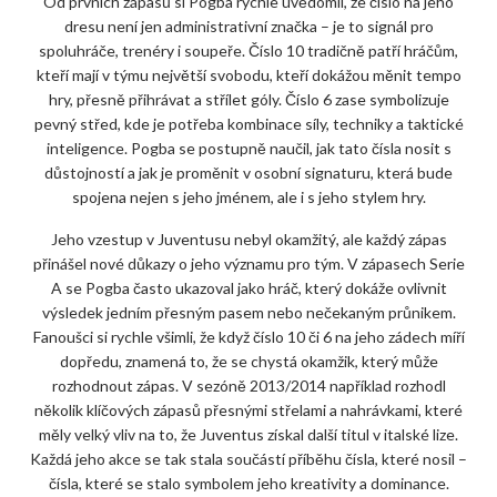
Od prvních zápasů si Pogba rychle uvědomil, že číslo na jeho
dresu není jen administrativní značka – je to signál pro
spoluhráče, trenéry i soupeře. Číslo 10 tradičně patří hráčům,
kteří mají v týmu největší svobodu, kteří dokážou měnit tempo
hry, přesně přihrávat a střílet góly. Číslo 6 zase symbolizuje
pevný střed, kde je potřeba kombinace síly, techniky a taktické
inteligence. Pogba se postupně naučil, jak tato čísla nosit s
důstojností a jak je proměnit v osobní signaturu, která bude
spojena nejen s jeho jménem, ale i s jeho stylem hry.
Jeho vzestup v Juventusu nebyl okamžitý, ale každý zápas
přinášel nové důkazy o jeho významu pro tým. V zápasech Serie
A se Pogba často ukazoval jako hráč, který dokáže ovlivnit
výsledek jedním přesným pasem nebo nečekaným průnikem.
Fanoušci si rychle všimli, že když číslo 10 či 6 na jeho zádech míří
dopředu, znamená to, že se chystá okamžik, který může
rozhodnout zápas. V sezóně 2013/2014 například rozhodl
několik klíčových zápasů přesnými střelami a nahrávkami, které
měly velký vliv na to, že Juventus získal další titul v italské lize.
Každá jeho akce se tak stala součástí příběhu čísla, které nosil –
čísla, které se stalo symbolem jeho kreativity a dominance.