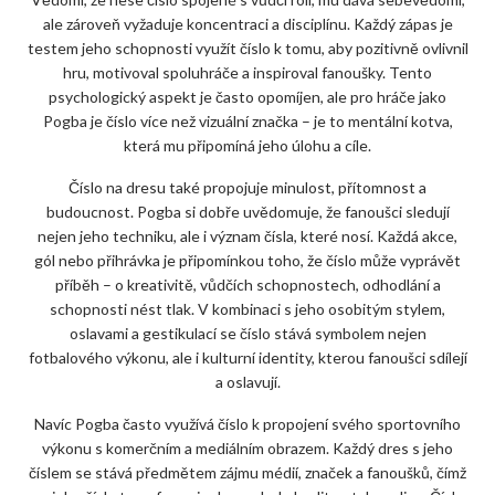
ale zároveň vyžaduje koncentraci a disciplínu. Každý zápas je
testem jeho schopnosti využít číslo k tomu, aby pozitivně ovlivnil
hru, motivoval spoluhráče a inspiroval fanoušky. Tento
psychologický aspekt je často opomíjen, ale pro hráče jako
Pogba je číslo více než vizuální značka – je to mentální kotva,
která mu připomíná jeho úlohu a cíle.
Číslo na dresu také propojuje minulost, přítomnost a
budoucnost. Pogba si dobře uvědomuje, že fanoušci sledují
nejen jeho techniku, ale i význam čísla, které nosí. Každá akce,
gól nebo přihrávka je připomínkou toho, že číslo může vyprávět
příběh – o kreativitě, vůdčích schopnostech, odhodlání a
schopnosti nést tlak. V kombinaci s jeho osobitým stylem,
oslavami a gestikulací se číslo stává symbolem nejen
fotbalového výkonu, ale i kulturní identity, kterou fanoušci sdílejí
a oslavují.
Navíc Pogba často využívá číslo k propojení svého sportovního
výkonu s komerčním a mediálním obrazem. Každý dres s jeho
číslem se stává předmětem zájmu médií, značek a fanoušků, čímž