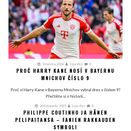
10 února, 2026
Lourdes
0
PROČ HARRY KANE NOSÍ V BAYERNU
MNICHOV ČÍSLO 9
Proč si Harry Kane v Bayernu Mnichov vybral dres s číslem 9?
Přečtěte si o historii...
20 listopadu, 2025
Lourdes
0
PHILIPPE COUTINHO JA HÄNEN
PELIPAITANSA – FANIEN RAKKAUDEN
SYMBOLI