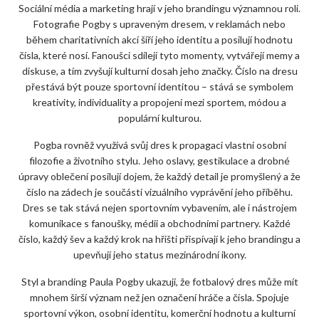
Sociální média a marketing hrají v jeho brandingu významnou roli.
Fotografie Pogby s upraveným dresem, v reklamách nebo
během charitativních akcí šíří jeho identitu a posilují hodnotu
čísla, které nosí. Fanoušci sdílejí tyto momenty, vytvářejí memy a
diskuse, a tím zvyšují kulturní dosah jeho značky. Číslo na dresu
přestává být pouze sportovní identitou – stává se symbolem
kreativity, individuality a propojení mezi sportem, módou a
populární kulturou.
Pogba rovněž využívá svůj dres k propagaci vlastní osobní
filozofie a životního stylu. Jeho oslavy, gestikulace a drobné
úpravy oblečení posilují dojem, že každý detail je promyšlený a že
číslo na zádech je součástí vizuálního vyprávění jeho příběhu.
Dres se tak stává nejen sportovním vybavením, ale i nástrojem
komunikace s fanoušky, médii a obchodními partnery. Každé
číslo, každý šev a každý krok na hřišti přispívají k jeho brandingu a
upevňují jeho status mezinárodní ikony.
Styl a branding Paula Pogby ukazují, že fotbalový dres může mít
mnohem širší význam než jen označení hráče a čísla. Spojuje
sportovní výkon, osobní identitu, komerční hodnotu a kulturní