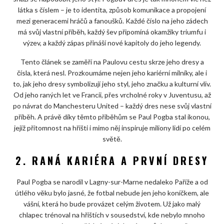
látka s číslem – je to identita, způsob komunikace a propojení
mezi generacemi hráčů a fanoušků. Každé číslo na jeho zádech
má svůj vlastní příběh, každý šev připomíná okamžiky triumfu i
výzev, a každý zápas přináší nové kapitoly do jeho legendy.
Tento článek se zaměří na Paulovu cestu skrze jeho dresy a
čísla, která nesl. Prozkoumáme nejen jeho kariérní milníky, ale i
to, jak jeho dresy symbolizují jeho styl, jeho značku a kulturní vliv.
Od jeho raných let ve Francii, přes vrcholné roky v Juventusu, až
po návrat do Manchesteru United – každý dres nese svůj vlastní
příběh. A právě díky těmto příběhům se Paul Pogba stal ikonou,
jejíž přítomnost na hřišti i mimo něj inspiruje miliony lidí po celém
světě.
2. RANÁ KARIÉRA A PRVNÍ DRESY
Paul Pogba se narodil v Lagny-sur-Marne nedaleko Paříže a od
útlého věku bylo jasné, že fotbal nebude jen jeho koníčkem, ale
vášní, která ho bude provázet celým životem. Už jako malý
chlapec trénoval na hřištích v sousedství, kde nebylo mnoho