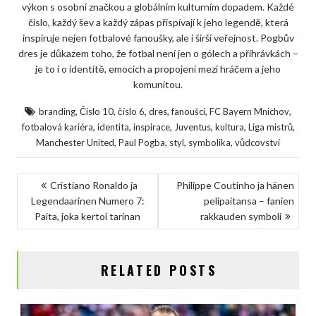
výkon s osobní značkou a globálním kulturním dopadem. Každé
číslo, každý šev a každý zápas přispívají k jeho legendě, která
inspiruje nejen fotbalové fanoušky, ale i širší veřejnost. Pogbův
dres je důkazem toho, že fotbal není jen o gólech a přihrávkách –
je to i o identitě, emocích a propojení mezi hráčem a jeho
komunitou.
,
,
,
,
,
,
branding
Číslo 10
číslo 6
dres
fanoušci
FC Bayern Mnichov
,
,
,
,
,
,
fotbalová kariéra
identita
inspirace
Juventus
kultura
Liga mistrů
,
,
,
,
Manchester United
Paul Pogba
styl
symbolika
vůdcovství
NAVIGACE
Cristiano Ronaldo ja
Philippe Coutinho ja hänen
Legendaarinen Numero 7:
pelipaitansa – fanien
PRO
Paita, joka kertoi tarinan
rakkauden symboli
PŘÍSPĚVEK
RELATED POSTS