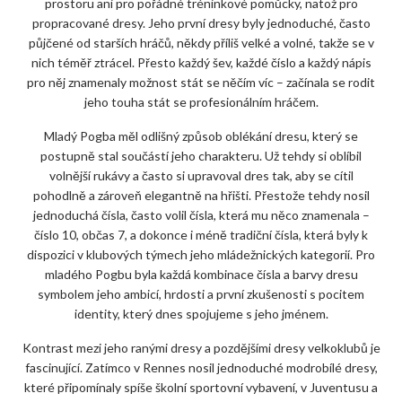
prostoru ani pro pořádné tréninkové pomůcky, natož pro
propracované dresy. Jeho první dresy byly jednoduché, často
půjčené od starších hráčů, někdy příliš velké a volné, takže se v
nich téměř ztrácel. Přesto každý šev, každé číslo a každý nápis
pro něj znamenaly možnost stát se něčím víc – začínala se rodit
jeho touha stát se profesionálním hráčem.
Mladý Pogba měl odlišný způsob oblékání dresu, který se
postupně stal součástí jeho charakteru. Už tehdy si oblíbil
volnější rukávy a často si upravoval dres tak, aby se cítil
pohodlně a zároveň elegantně na hřišti. Přestože tehdy nosil
jednoduchá čísla, často volil čísla, která mu něco znamenala –
číslo 10, občas 7, a dokonce i méně tradiční čísla, která byly k
dispozici v klubových týmech jeho mládežnických kategorií. Pro
mladého Pogbu byla každá kombinace čísla a barvy dresu
symbolem jeho ambicí, hrdosti a první zkušenosti s pocitem
identity, který dnes spojujeme s jeho jménem.
Kontrast mezi jeho ranými dresy a pozdějšími dresy velkoklubů je
fascinující. Zatímco v Rennes nosil jednoduché modrobílé dresy,
které připomínaly spíše školní sportovní vybavení, v Juventusu a