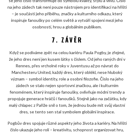
se jeho číslo transformuje do symbolu kvality, stylu a vlivu. Číslo
na jeho zádech tak není pouze nástrojem pro identifikaci na hřišti
– je součástí jeho příběhu, značky a kulturního odkazu, který
inspiruje fanoušky po celém světě a vytváří spojení mezi jeho
osobností, hrou a globálním publikem.
7. ZÁVĚR
Když se podíváme zpět na celou kariéru Paula Pogby, je zřejmé,
že jeho dres není jen kusem látky s číslem. Od jeho raných dní v
Rennes, přes vrcholné roky v Juventusu až po návrat do
Manchesteru United, každý dres, který oblékl, nese hluboký
význam – symbol identity, role a osobní filozofie. Číslo na jeho
zádech se stalo nejen sportovní značkou, ale i kulturním
fenoménem, který inspiruje fanoušky, ovlivňuje módní trendy a
propojuje generace hráčů i fanoušků. Stejně jako na začátku, kdy
malý chlapec z Paříže snil o tom, že jednou bude mít svůj vlastní
dres, se tento sen stal symbolem globální inspirace.
Pogbův dres spojuje různé aspekty jeho života a kariéry. Na hřišti
číslo ukazuje jeho roli – kreativitu, schopnost organizovat hru,