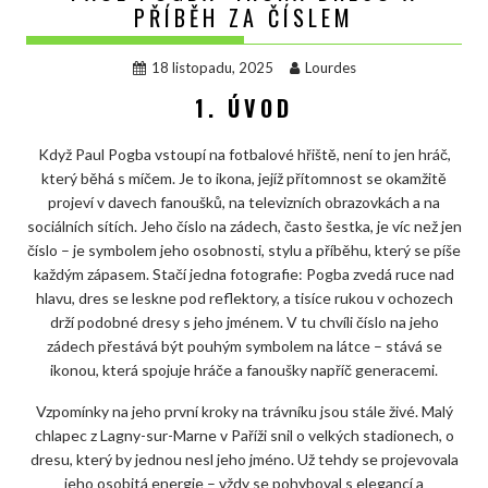
PŘÍBĚH ZA ČÍSLEM
18 listopadu, 2025
Lourdes
1. ÚVOD
Když Paul Pogba vstoupí na fotbalové hřiště, není to jen hráč,
který běhá s míčem. Je to ikona, jejíž přítomnost se okamžitě
projeví v davech fanoušků, na televizních obrazovkách a na
sociálních sítích. Jeho číslo na zádech, často šestka, je víc než jen
číslo – je symbolem jeho osobnosti, stylu a příběhu, který se píše
každým zápasem. Stačí jedna fotografie: Pogba zvedá ruce nad
hlavu, dres se leskne pod reflektory, a tisíce rukou v ochozech
drží podobné dresy s jeho jménem. V tu chvíli číslo na jeho
zádech přestává být pouhým symbolem na látce – stává se
ikonou, která spojuje hráče a fanoušky napříč generacemi.
Vzpomínky na jeho první kroky na trávníku jsou stále živé. Malý
chlapec z Lagny-sur-Marne v Paříži snil o velkých stadionech, o
dresu, který by jednou nesl jeho jméno. Už tehdy se projevovala
jeho osobitá energie – vždy se pohyboval s elegancí a