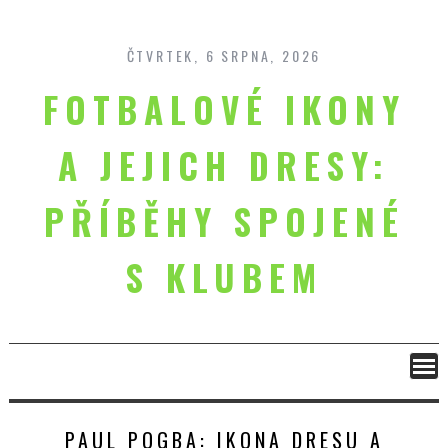
Skip
to
content
ČTVRTEK, 6 SRPNA, 2026
FOTBALOVÉ IKONY
A JEJICH DRESY:
PŘÍBĚHY SPOJENÉ
S KLUBEM
PAUL POGBA: IKONA DRESU A