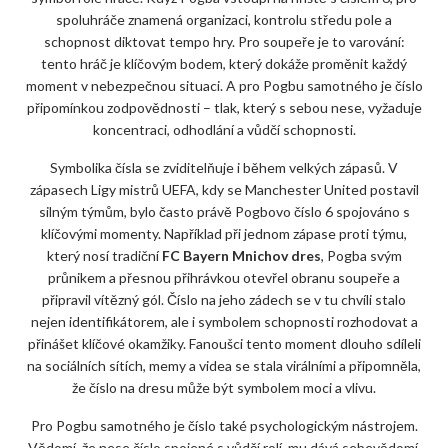
spoluhráče znamená organizaci, kontrolu středu pole a
schopnost diktovat tempo hry. Pro soupeře je to varování:
tento hráč je klíčovým bodem, který dokáže proměnit každý
moment v nebezpečnou situaci. A pro Pogbu samotného je číslo
připomínkou zodpovědnosti – tlak, který s sebou nese, vyžaduje
koncentraci, odhodlání a vůdčí schopnosti.
Symbolika čísla se zviditelňuje i během velkých zápasů. V
zápasech Ligy mistrů UEFA, kdy se Manchester United postavil
silným týmům, bylo často právě Pogbovo číslo 6 spojováno s
klíčovými momenty. Například při jednom zápase proti týmu,
který nosí tradiční
FC Bayern Mnichov dres
, Pogba svým
průnikem a přesnou přihrávkou otevřel obranu soupeře a
připravil vítězný gól. Číslo na jeho zádech se v tu chvíli stalo
nejen identifikátorem, ale i symbolem schopnosti rozhodovat a
přinášet klíčové okamžiky. Fanoušci tento moment dlouho sdíleli
na sociálních sítích, memy a videa se stala virálními a připomněla,
že číslo na dresu může být symbolem moci a vlivu.
Pro Pogbu samotného je číslo také psychologickým nástrojem.
Vědomí, že nese číslo spojené s vůdčí rolí, mu dává sebevědomí,