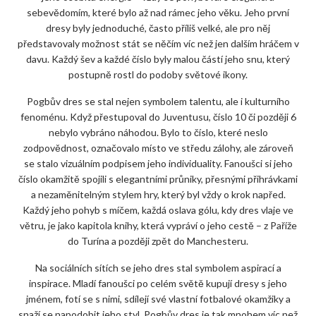
sebevědomím, které bylo až nad rámec jeho věku. Jeho první
dresy byly jednoduché, často příliš velké, ale pro něj
představovaly možnost stát se něčím víc než jen dalším hráčem v
davu. Každý šev a každé číslo byly malou částí jeho snu, který
postupně rostl do podoby světové ikony.
Pogbův dres se stal nejen symbolem talentu, ale i kulturního
fenoménu. Když přestupoval do Juventusu, číslo 10 či později 6
nebylo vybráno náhodou. Bylo to číslo, které neslo
zodpovědnost, označovalo místo ve středu zálohy, ale zároveň
se stalo vizuálním podpisem jeho individuality. Fanoušci si jeho
číslo okamžitě spojili s elegantními průniky, přesnými přihrávkami
a nezaměnitelným stylem hry, který byl vždy o krok napřed.
Každý jeho pohyb s míčem, každá oslava gólu, kdy dres vlaje ve
větru, je jako kapitola knihy, která vypráví o jeho cestě – z Paříže
do Turína a později zpět do Manchesteru.
Na sociálních sítích se jeho dres stal symbolem aspirací a
inspirace. Mladí fanoušci po celém světě kupují dresy s jeho
jménem, fotí se s nimi, sdílejí své vlastní fotbalové okamžiky a
snaží se napodobit jeho styl. Pogbův dres je tak mnohem víc než