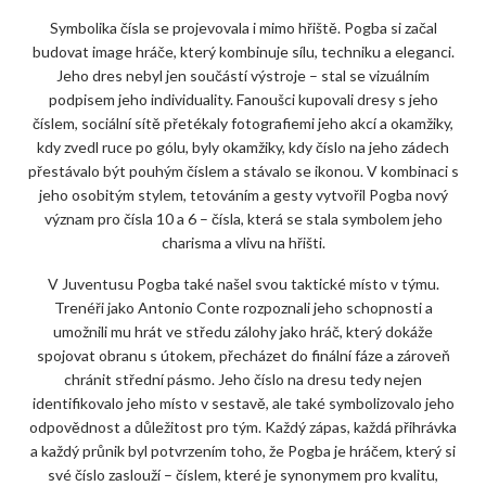
Symbolika čísla se projevovala i mimo hřiště. Pogba si začal
budovat image hráče, který kombinuje sílu, techniku a eleganci.
Jeho dres nebyl jen součástí výstroje – stal se vizuálním
podpisem jeho individuality. Fanoušci kupovali dresy s jeho
číslem, sociální sítě přetékaly fotografiemi jeho akcí a okamžiky,
kdy zvedl ruce po gólu, byly okamžiky, kdy číslo na jeho zádech
přestávalo být pouhým číslem a stávalo se ikonou. V kombinaci s
jeho osobitým stylem, tetováním a gesty vytvořil Pogba nový
význam pro čísla 10 a 6 – čísla, která se stala symbolem jeho
charisma a vlivu na hřišti.
V Juventusu Pogba také našel svou taktické místo v týmu.
Trenéři jako Antonio Conte rozpoznali jeho schopnosti a
umožnili mu hrát ve středu zálohy jako hráč, který dokáže
spojovat obranu s útokem, přecházet do finální fáze a zároveň
chránit střední pásmo. Jeho číslo na dresu tedy nejen
identifikovalo jeho místo v sestavě, ale také symbolizovalo jeho
odpovědnost a důležitost pro tým. Každý zápas, každá přihrávka
a každý průnik byl potvrzením toho, že Pogba je hráčem, který si
své číslo zaslouží – číslem, které je synonymem pro kvalitu,