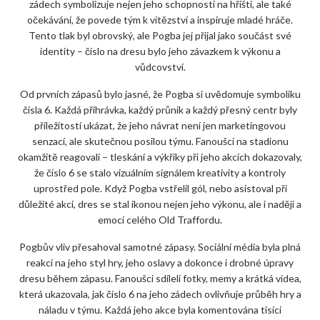
zádech symbolizuje nejen jeho schopnosti na hřišti, ale také
očekávání, že povede tým k vítězství a inspiruje mladé hráče.
Tento tlak byl obrovský, ale Pogba jej přijal jako součást své
identity – číslo na dresu bylo jeho závazkem k výkonu a
vůdcovství.
Od prvních zápasů bylo jasné, že Pogba si uvědomuje symboliku
čísla 6. Každá přihrávka, každý průnik a každý přesný centr byly
příležitostí ukázat, že jeho návrat není jen marketingovou
senzací, ale skutečnou posilou týmu. Fanoušci na stadionu
okamžitě reagovali – tleskání a výkřiky při jeho akcích dokazovaly,
že číslo 6 se stalo vizuálním signálem kreativity a kontroly
uprostřed pole. Když Pogba vstřelil gól, nebo asistoval při
důležité akci, dres se stal ikonou nejen jeho výkonu, ale i nadějí a
emocí celého Old Traffordu.
Pogbův vliv přesahoval samotné zápasy. Sociální média byla plná
reakcí na jeho styl hry, jeho oslavy a dokonce i drobné úpravy
dresu během zápasu. Fanoušci sdíleli fotky, memy a krátká videa,
která ukazovala, jak číslo 6 na jeho zádech ovlivňuje průběh hry a
náladu v týmu. Každá jeho akce byla komentována tisíci