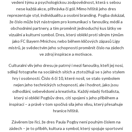
vedení týmu a psychologickou zodpovědnost, která s sebou
nese každá akce, přihrávka či gól. Mimo hřiště jeho dres
reprezentuje styl, individualitu a osobní branding. Pogba dokázal,
že číslo může být nástrojem pro komunikaci s fanoušky, médií a
obchodními partnery, a tím proměnit jednoduchý kus látky ve
vizuální a kulturní symbol. Dres, který oblékl proti silným týmům
jako FC Bayern Mnichov, nebo během klíčových zápasů Ligy
mistrů, je svědectvím jeho schopnosti proměnit číslo na zádech
ve zdroj inspirace a motivace.
Culturalní vliv jeho dresu je patrný i mezi fanoušky, kteří jej nosí,
sdílejí fotografie na sociálních sítích a ztotožňují se s jeho stylem
hry i osobností. Číslo 6 či 10, které nosil, se stalo symbolem
nejen jeho technických schopností, ale i hodnot, jako jsou
odhodlání, sebevědomí a kreativita. Každý mladý fotbalista,
který si oblékl Pogbův dres, cítí spojení s jeho příběhem a
inspirací – a právě v tom spočívá síla jeho vlivu, který přesahuje
hranice hřiště.
Závěrem lze říci, že dres Paula Pogby není pouhým číslem na
zádech – je to příběh, kultura a symbol, který spojuje sportovní