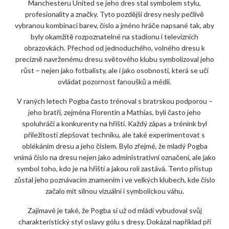
Manchesteru United se jeho dres stal symbolem stylu,
profesionality a značky. Tyto pozdější dresy nesly pečlivě
vybranou kombinaci barev, číslo a jméno hráče napsané tak, aby
byly okamžitě rozpoznatelné na stadionu i televizních
obrazovkách. Přechod od jednoduchého, volného dresu k
precizně navrženému dresu světového klubu symbolizoval jeho
růst – nejen jako fotbalisty, ale i jako osobnosti, která se učí
ovládat pozornost fanoušků a médií.
V raných letech Pogba často trénoval s bratrskou podporou –
jeho bratři, zejména Florentin a Mathias, byli často jeho
spoluhráči a konkurenty na hřišti. Každý zápas a trénink byl
příležitostí zlepšovat techniku, ale také experimentovat s
oblékáním dresu a jeho číslem. Bylo zřejmé, že mladý Pogba
vnímá číslo na dresu nejen jako administrativní označení, ale jako
symbol toho, kdo je na hřišti a jakou roli zastává. Tento přístup
zůstal jeho poznávacím znamením i ve velkých klubech, kde číslo
začalo mít silnou vizuální i symbolickou váhu.
Zajímavé je také, že Pogba si už od mládí vybudoval svůj
charakteristický styl oslavy gólu s dresy. Dokázal například při