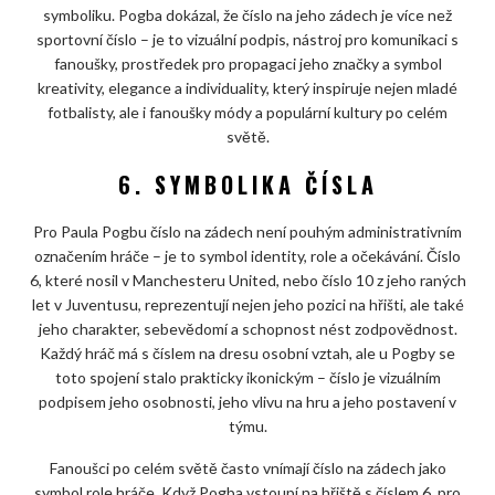
symboliku. Pogba dokázal, že číslo na jeho zádech je více než
sportovní číslo – je to vizuální podpis, nástroj pro komunikaci s
fanoušky, prostředek pro propagaci jeho značky a symbol
kreativity, elegance a individuality, který inspiruje nejen mladé
fotbalisty, ale i fanoušky módy a populární kultury po celém
světě.
6. SYMBOLIKA ČÍSLA
Pro Paula Pogbu číslo na zádech není pouhým administrativním
označením hráče – je to symbol identity, role a očekávání. Číslo
6, které nosil v Manchesteru United, nebo číslo 10 z jeho raných
let v Juventusu, reprezentují nejen jeho pozici na hřišti, ale také
jeho charakter, sebevědomí a schopnost nést zodpovědnost.
Každý hráč má s číslem na dresu osobní vztah, ale u Pogby se
toto spojení stalo prakticky ikonickým – číslo je vizuálním
podpisem jeho osobnosti, jeho vlivu na hru a jeho postavení v
týmu.
Fanoušci po celém světě často vnímají číslo na zádech jako
symbol role hráče. Když Pogba vstoupí na hřiště s číslem 6, pro