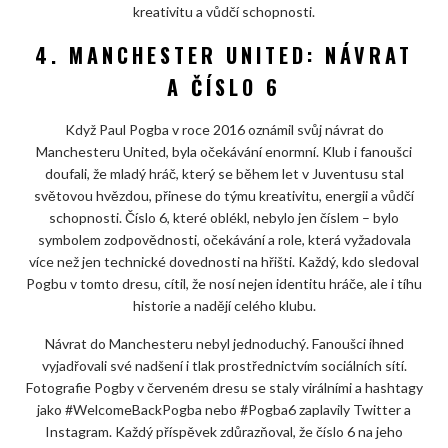
kreativitu a vůdčí schopnosti.
4. MANCHESTER UNITED: NÁVRAT
A ČÍSLO 6
Když Paul Pogba v roce 2016 oznámil svůj návrat do
Manchesteru United, byla očekávání enormní. Klub i fanoušci
doufali, že mladý hráč, který se během let v Juventusu stal
světovou hvězdou, přinese do týmu kreativitu, energii a vůdčí
schopnosti. Číslo 6, které oblékl, nebylo jen číslem – bylo
symbolem zodpovědnosti, očekávání a role, která vyžadovala
více než jen technické dovednosti na hřišti. Každý, kdo sledoval
Pogbu v tomto dresu, cítil, že nosí nejen identitu hráče, ale i tíhu
historie a nadějí celého klubu.
Návrat do Manchesteru nebyl jednoduchý. Fanoušci ihned
vyjadřovali své nadšení i tlak prostřednictvím sociálních sítí.
Fotografie Pogby v červeném dresu se staly virálními a hashtagy
jako #WelcomeBackPogba nebo #Pogba6 zaplavily Twitter a
Instagram. Každý příspěvek zdůrazňoval, že číslo 6 na jeho