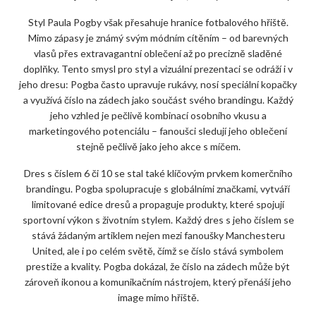
Styl Paula Pogby však přesahuje hranice fotbalového hřiště.
Mimo zápasy je známý svým módním cítěním – od barevných
vlasů přes extravagantní oblečení až po precizně sladěné
doplňky. Tento smysl pro styl a vizuální prezentaci se odráží i v
jeho dresu: Pogba často upravuje rukávy, nosí speciální kopačky
a využívá číslo na zádech jako součást svého brandingu. Každý
jeho vzhled je pečlivě kombinací osobního vkusu a
marketingového potenciálu – fanoušci sledují jeho oblečení
stejně pečlivě jako jeho akce s míčem.
Dres s číslem 6 či 10 se stal také klíčovým prvkem komerčního
brandingu. Pogba spolupracuje s globálními značkami, vytváří
limitované edice dresů a propaguje produkty, které spojují
sportovní výkon s životním stylem. Každý dres s jeho číslem se
stává žádaným artiklem nejen mezi fanoušky Manchesteru
United, ale i po celém světě, čímž se číslo stává symbolem
prestiže a kvality. Pogba dokázal, že číslo na zádech může být
zároveň ikonou a komunikačním nástrojem, který přenáší jeho
image mimo hřiště.