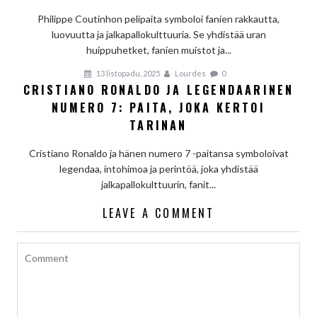
Philippe Coutinhon pelipaita symboloi fanien rakkautta,
luovuutta ja jalkapallokulttuuria. Se yhdistää uran
huippuhetket, fanien muistot ja...
13 listopadu, 2025
Lourdes
0
CRISTIANO RONALDO JA LEGENDAARINEN
NUMERO 7: PAITA, JOKA KERTOI
TARINAN
Cristiano Ronaldo ja hänen numero 7 -paitansa symboloivat
legendaa, intohimoa ja perintöä, joka yhdistää
jalkapallokulttuurin, fanit...
LEAVE A COMMENT