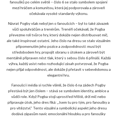
fanoušků po celém světě – číslo 6 se stalo symbolem spojení
mezi hráčem a komunitou, která jej podporovala a zároveň
očekávala vysoké standardy výkonu.
Návrat Pogby však nebyl jen o fanoušcích – byl to také závazek
vůči spoluhráčům a trenérům. Trenéři očekávali, že Pogba
převezme roli tvůrce hry, který dokáže nejen distribuovat míč,
ale také inspirovat ostatní. Jeho číslo na dresu se stalo vizuálním
připomenutím jeho pozice a zodpovědnosti: musí být
středobodem hry, propojit obranu s útokem a zároveň být
mentálně připraven nést tlak, který s sebou číslo 6 přináší. Každá
výhra, každý asist nebo rozhodující zásah potvrzoval, že Pogba
nejen přijal odpovědnost, ale dokáže ji přetavit v sebevědomou a
elegantní hru.
Fanoušci i média si rychle všimli, že číslo 6 na zádech Pogby
přestává být jen číslem – stává se symbolem identity, ambice a
vůdčí role. Když Pogba stojí uprostřed hřiště, drží míč nebo
připravuje útok, jeho dres říká: „Jsem tu pro tým, pro fanoušky a
pro vítězství.“ Tento vizuální a symbolický aspekt jeho dresu
dodává zápasům navíc emocionální hloubku a pro fanoušky