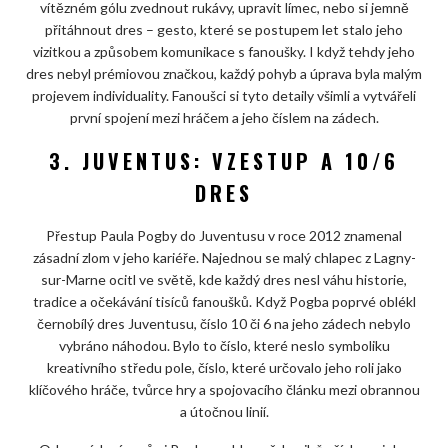
vítězném gólu zvednout rukávy, upravit límec, nebo si jemně
přitáhnout dres – gesto, které se postupem let stalo jeho
vizitkou a způsobem komunikace s fanoušky. I když tehdy jeho
dres nebyl prémiovou značkou, každý pohyb a úprava byla malým
projevem individuality. Fanoušci si tyto detaily všimli a vytvářeli
první spojení mezi hráčem a jeho číslem na zádech.
3. JUVENTUS: VZESTUP A 10/6
DRES
Přestup Paula Pogby do Juventusu v roce 2012 znamenal
zásadní zlom v jeho kariéře. Najednou se malý chlapec z Lagny-
sur-Marne ocitl ve světě, kde každý dres nesl váhu historie,
tradice a očekávání tisíců fanoušků. Když Pogba poprvé oblékl
černobílý dres Juventusu, číslo 10 či 6 na jeho zádech nebylo
vybráno náhodou. Bylo to číslo, které neslo symboliku
kreativního středu pole, číslo, které určovalo jeho roli jako
klíčového hráče, tvůrce hry a spojovacího článku mezi obrannou
a útočnou linií.