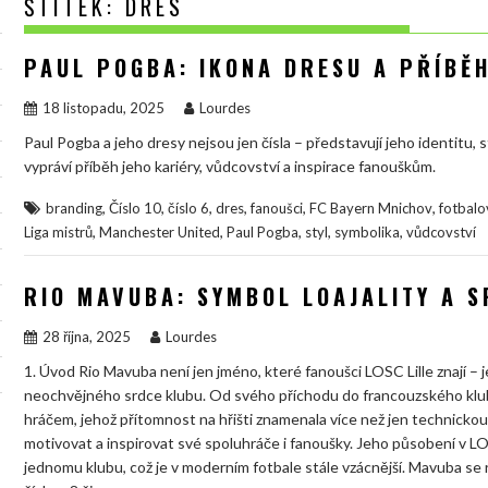
ŠTÍTEK:
DRES
PAUL POGBA: IKONA DRESU A PŘÍBĚH
18 listopadu, 2025
Lourdes
Paul Pogba a jeho dresy nejsou jen čísla – představují jeho identitu, s
vypráví příběh jeho kariéry, vůdcovství a inspirace fanouškům.
,
,
,
,
,
,
branding
Číslo 10
číslo 6
dres
fanoušci
FC Bayern Mnichov
fotbalo
,
,
,
,
,
Liga mistrů
Manchester United
Paul Pogba
styl
symbolika
vůdcovství
RIO MAVUBA: SYMBOL LOAJALITY A S
28 října, 2025
Lourdes
1. Úvod Rio Mavuba není jen jméno, které fanoušci LOSC Lille znají – je
neochvějného srdce klubu. Od svého příchodu do francouzského klub
hráčem, jehož přítomnost na hřišti znamenala více než jen technickou 
motivovat a inspirovat své spoluhráče i fanoušky. Jeho působení v 
jednomu klubu, což je v moderním fotbale stále vzácnější. Mavuba se r