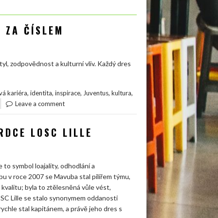
 ZA ČÍSLEM
tyl, zodpovědnost a kulturní vliv. Každý dres
,
,
,
,
,
vá kariéra
identita
inspirace
Juventus
kultura
Leave a comment
RDCE LOSC LILLE
 to symbol loajality, odhodlání a
u v roce 2007 se Mavuba stal pilířem týmu,
kvalitu; byla to ztělesněná vůle vést,
LOSC Lille se stalo synonymem oddanosti
ychle stal kapitánem, a právě jeho dres s