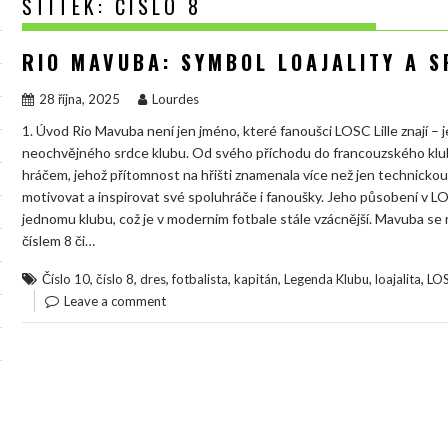
ŠTÍTEK:
ČÍSLO 8
RIO MAVUBA: SYMBOL LOAJALITY A S
28 října, 2025
Lourdes
1. Úvod Rio Mavuba není jen jméno, které fanoušci LOSC Lille znají – je
neochvějného srdce klubu. Od svého příchodu do francouzského klub
hráčem, jehož přítomnost na hřišti znamenala více než jen technickou 
motivovat a inspirovat své spoluhráče i fanoušky. Jeho působení v 
jednomu klubu, což je v moderním fotbale stále vzácnější. Mavuba se r
číslem 8 či…
,
,
,
,
,
,
,
Číslo 10
číslo 8
dres
fotbalista
kapitán
Legenda Klubu
loajalita
LOS
Leave a comment