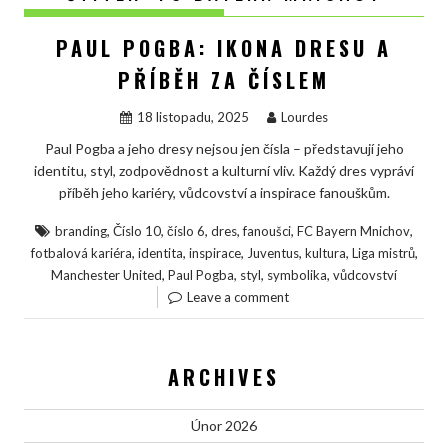
PAUL POGBA: IKONA DRESU A
PŘÍBĚH ZA ČÍSLEM
18 listopadu, 2025
Lourdes
Paul Pogba a jeho dresy nejsou jen čísla – představují jeho
identitu, styl, zodpovědnost a kulturní vliv. Každý dres vypráví
příběh jeho kariéry, vůdcovství a inspirace fanouškům.
,
,
,
,
,
,
branding
Číslo 10
číslo 6
dres
fanoušci
FC Bayern Mnichov
,
,
,
,
,
,
fotbalová kariéra
identita
inspirace
Juventus
kultura
Liga mistrů
,
,
,
,
Manchester United
Paul Pogba
styl
symbolika
vůdcovství
Leave a comment
ARCHIVES
Únor 2026