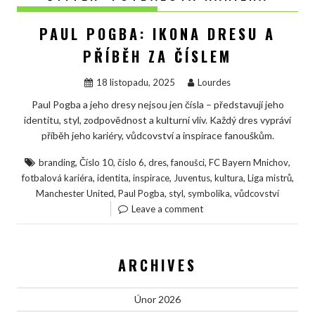
PAUL POGBA: IKONA DRESU A
PŘÍBĚH ZA ČÍSLEM
18 listopadu, 2025
Lourdes
Paul Pogba a jeho dresy nejsou jen čísla – představují jeho
identitu, styl, zodpovědnost a kulturní vliv. Každý dres vypráví
příběh jeho kariéry, vůdcovství a inspirace fanouškům.
,
,
,
,
,
,
branding
Číslo 10
číslo 6
dres
fanoušci
FC Bayern Mnichov
,
,
,
,
,
,
fotbalová kariéra
identita
inspirace
Juventus
kultura
Liga mistrů
,
,
,
,
Manchester United
Paul Pogba
styl
symbolika
vůdcovství
Leave a comment
ARCHIVES
Únor 2026