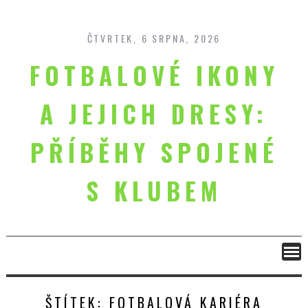
Skip
to
content
ČTVRTEK, 6 SRPNA, 2026
FOTBALOVÉ IKONY
A JEJICH DRESY:
PŘÍBĚHY SPOJENÉ
S KLUBEM
ŠTÍTEK:
FOTBALOVÁ KARIÉRA