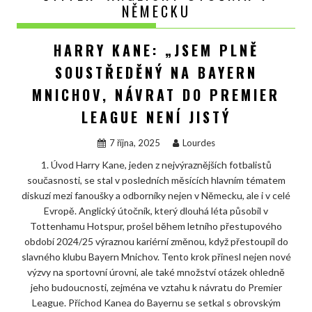
NĚMECKU
HARRY KANE: „JSEM PLNĚ
SOUSTŘEDĚNÝ NA BAYERN
MNICHOV, NÁVRAT DO PREMIER
LEAGUE NENÍ JISTÝ
7 října, 2025
Lourdes
1. Úvod Harry Kane, jeden z nejvýraznějších fotbalistů
současnosti, se stal v posledních měsících hlavním tématem
diskuzí mezi fanoušky a odborníky nejen v Německu, ale i v celé
Evropě. Anglický útočník, který dlouhá léta působil v
Tottenhamu Hotspur, prošel během letního přestupového
období 2024/25 výraznou kariérní změnou, když přestoupil do
slavného klubu Bayern Mnichov. Tento krok přinesl nejen nové
výzvy na sportovní úrovni, ale také množství otázek ohledně
jeho budoucnosti, zejména ve vztahu k návratu do Premier
League. Příchod Kanea do Bayernu se setkal s obrovským