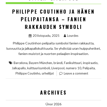
PHILIPPE COUTINHO JA HÄNEN
PELIPAITANSA – FANIEN
RAKKAUDEN SYMBOLI
20 listopadu, 2025
Lourdes
Philippe Coutinhon pelipaita symboloi fanien rakkautta,
luovuutta ja jalkapallokulttuuria. Se yhdistää uran huippuhetket,
fanien muistot ja nuorten pelaajien inspiraation.
,
,
,
,
,
Barcelona
Bayern München
brändi
Fanikulttuuri
inspiraatio
,
,
,
,
,
Jalkapallo
kulttuurisymboli
Liverpool
numero 10
Pelipaita
,
Philippe Coutinho
urheilijat
Leave a comment
ARCHIVES
Únor 2026