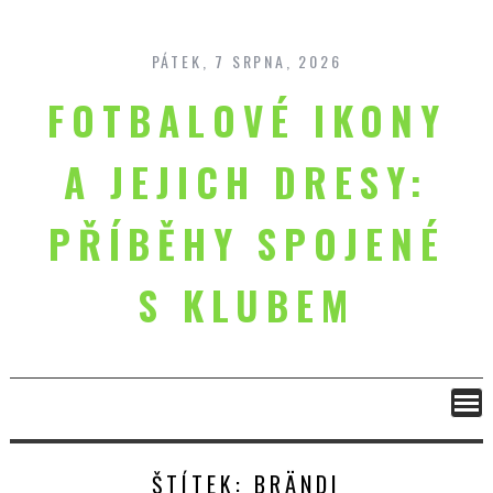
Skip
to
content
PÁTEK, 7 SRPNA, 2026
FOTBALOVÉ IKONY
A JEJICH DRESY:
PŘÍBĚHY SPOJENÉ
S KLUBEM
ŠTÍTEK:
BRÄNDI