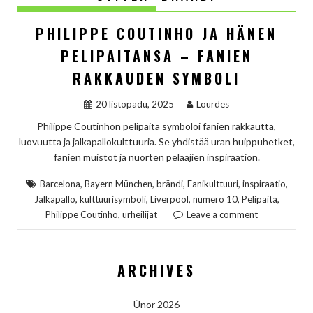
PHILIPPE COUTINHO JA HÄNEN
PELIPAITANSA – FANIEN
RAKKAUDEN SYMBOLI
20 listopadu, 2025
Lourdes
Philippe Coutinhon pelipaita symboloi fanien rakkautta,
luovuutta ja jalkapallokulttuuria. Se yhdistää uran huippuhetket,
fanien muistot ja nuorten pelaajien inspiraation.
,
,
,
,
,
Barcelona
Bayern München
brändi
Fanikulttuuri
inspiraatio
,
,
,
,
,
Jalkapallo
kulttuurisymboli
Liverpool
numero 10
Pelipaita
,
Philippe Coutinho
urheilijat
Leave a comment
ARCHIVES
Únor 2026