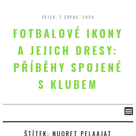
Skip
to
content
PÁTEK, 7 SRPNA, 2026
FOTBALOVÉ IKONY
A JEJICH DRESY:
PŘÍBĚHY SPOJENÉ
S KLUBEM
ŠTÍTEK:
NUORET PELAAJAT