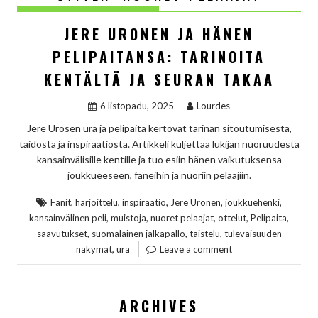
JERE URONEN JA HÄNEN
PELIPAITANSA: TARINOITA
KENTÄLTÄ JA SEURAN TAKAA
6 listopadu, 2025
Lourdes
Jere Urosen ura ja pelipaita kertovat tarinan sitoutumisesta,
taidosta ja inspiraatiosta. Artikkeli kuljettaa lukijan nuoruudesta
kansainvälisille kentille ja tuo esiin hänen vaikutuksensa
joukkueeseen, faneihin ja nuoriin pelaajiin.
,
,
,
,
,
Fanit
harjoittelu
inspiraatio
Jere Uronen
joukkuehenki
,
,
,
,
,
kansainvälinen peli
muistoja
nuoret pelaajat
ottelut
Pelipaita
,
,
,
saavutukset
suomalainen jalkapallo
taistelu
tulevaisuuden
,
näkymät
ura
Leave a comment
ARCHIVES