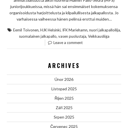
ammattilaisuutta alkoi nuorena Malmin Pallo-Seura (MPS)
juniorijoukkueissa, missä hän sai ensimmäiset kokemuksensa
organisoidusta harjoittelusta ja kilpailullisesta jalkapallosta. Jo
varhaisessa vaiheessa hänen pelinsä erottui muiden…
,
,
,
,
Eemil Toivonen
HJK Helsinki
IFK Mariehamn
nuori jalkapalloilija
,
,
suomalainen jalkapallo
vasen puolustaja
Veikkausliiga
Leave a comment
ARCHIVES
Únor 2026
Listopad 2025
Říjen 2025
Září 2025
Srpen 2025
Červenec 2025