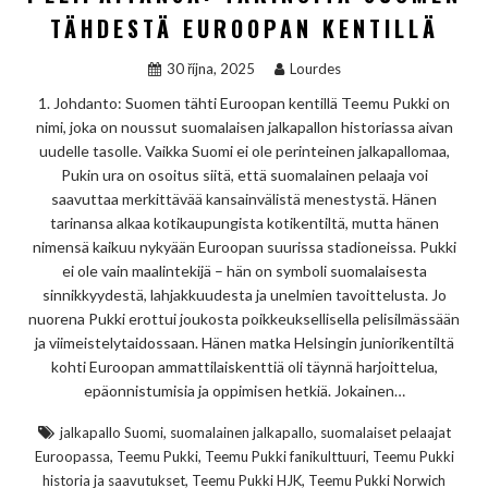
TÄHDESTÄ EUROOPAN KENTILLÄ
30 října, 2025
Lourdes
1. Johdanto: Suomen tähti Euroopan kentillä Teemu Pukki on
nimi, joka on noussut suomalaisen jalkapallon historiassa aivan
uudelle tasolle. Vaikka Suomi ei ole perinteinen jalkapallomaa,
Pukin ura on osoitus siitä, että suomalainen pelaaja voi
saavuttaa merkittävää kansainvälistä menestystä. Hänen
tarinansa alkaa kotikaupungista kotikentiltä, mutta hänen
nimensä kaikuu nykyään Euroopan suurissa stadioneissa. Pukki
ei ole vain maalintekijä – hän on symboli suomalaisesta
sinnikkyydestä, lahjakkuudesta ja unelmien tavoittelusta. Jo
nuorena Pukki erottui joukosta poikkeuksellisella pelisilmässään
ja viimeistelytaidossaan. Hänen matka Helsingin juniorikentiltä
kohti Euroopan ammattilaiskenttiä oli täynnä harjoittelua,
epäonnistumisia ja oppimisen hetkiä. Jokainen…
,
,
jalkapallo Suomi
suomalainen jalkapallo
suomalaiset pelaajat
,
,
,
Euroopassa
Teemu Pukki
Teemu Pukki fanikulttuuri
Teemu Pukki
,
,
historia ja saavutukset
Teemu Pukki HJK
Teemu Pukki Norwich