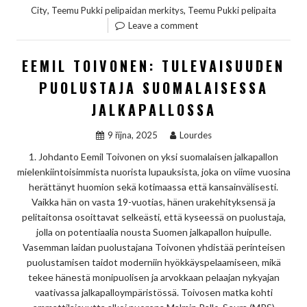
,
,
City
Teemu Pukki pelipaidan merkitys
Teemu Pukki pelipaita
Leave a comment
EEMIL TOIVONEN: TULEVAISUUDEN
PUOLUSTAJA SUOMALAISESSA
JALKAPALLOSSA
9 října, 2025
Lourdes
1. Johdanto Eemil Toivonen on yksi suomalaisen jalkapallon
mielenkiintoisimmista nuorista lupauksista, joka on viime vuosina
herättänyt huomion sekä kotimaassa että kansainvälisesti.
Vaikka hän on vasta 19-vuotias, hänen urakehityksensä ja
pelitaitonsa osoittavat selkeästi, että kyseessä on puolustaja,
jolla on potentiaalia nousta Suomen jalkapallon huipulle.
Vasemman laidan puolustajana Toivonen yhdistää perinteisen
puolustamisen taidot moderniin hyökkäyspelaamiseen, mikä
tekee hänestä monipuolisen ja arvokkaan pelaajan nykyajan
vaativassa jalkapalloympäristössä. Toivosen matka kohti