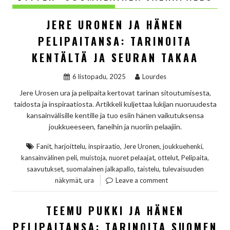
JERE URONEN JA HÄNEN
PELIPAITANSA: TARINOITA
KENTÄLTÄ JA SEURAN TAKAA
6 listopadu, 2025
Lourdes
Jere Urosen ura ja pelipaita kertovat tarinan sitoutumisesta,
taidosta ja inspiraatiosta. Artikkeli kuljettaa lukijan nuoruudesta
kansainvälisille kentille ja tuo esiin hänen vaikutuksensa
joukkueeseen, faneihin ja nuoriin pelaajiin.
,
,
,
,
,
Fanit
harjoittelu
inspiraatio
Jere Uronen
joukkuehenki
,
,
,
,
,
kansainvälinen peli
muistoja
nuoret pelaajat
ottelut
Pelipaita
,
,
,
saavutukset
suomalainen jalkapallo
taistelu
tulevaisuuden
,
näkymät
ura
Leave a comment
TEEMU PUKKI JA HÄNEN
PELIPAITANSA: TARINOITA SUOMEN