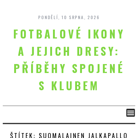
Skip
to
content
PONDĚLÍ, 10 SRPNA, 2026
FOTBALOVÉ IKONY
A JEJICH DRESY:
PŘÍBĚHY SPOJENÉ
S KLUBEM
ŠTÍTEK:
SUOMALAINEN JALKAPALLO