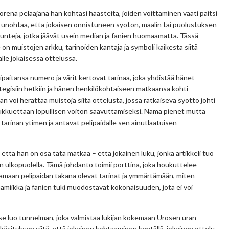
uorena pelaajana hän kohtasi haasteita, joiden voittaminen vaati paitsi
 unohtaa, että jokaisen onnistuneen syötön, maalin tai puolustuksen
tunteja, jotka jäävät usein median ja fanien huomaamatta. Tässä
 on muistojen arkku, tarinoiden kantaja ja symboli kaikesta siitä
älle jokaisessa ottelussa.
paitansa numero ja värit kertovat tarinaa, joka yhdistää hänet
ategisiin hetkiin ja hänen henkilökohtaiseen matkaansa kohti
an voi herättää muistoja siitä ottelusta, jossa ratkaiseva syöttö johti
 joukkuettaan lopullisen voiton saavuttamiseksi. Nämä pienet mutta
arinan ytimen ja antavat pelipaidalle sen ainutlaatuisen
että hän on osa tätä matkaa – että jokainen luku, jonka artikkeli tuo
en ulkopuolella. Tämä johdanto toimii porttina, joka houkuttelee
stamaan pelipaidan takana olevat tarinat ja ymmärtämään, miten
miikka ja fanien tuki muodostavat kokonaisuuden, jota ei voi
 se luo tunnelman, joka valmistaa lukijan kokemaan Urosen uran
 käsityksen siitä, että jokainen kohtaaminen kentällä, jokainen ottelu