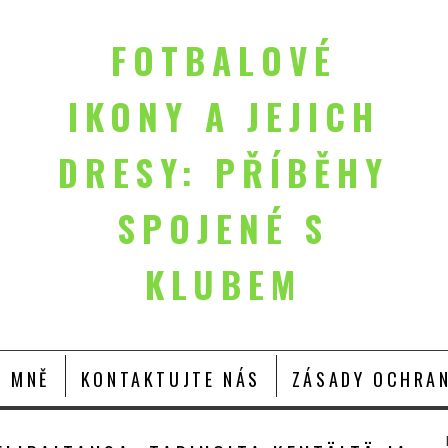
FOTBALOVÉ
IKONY A JEJICH
DRESY: PŘÍBĚHY
SPOJENÉ S
KLUBEM
O MNĚ
KONTAKTUJTE NÁS
ZÁSADY OCHRAN