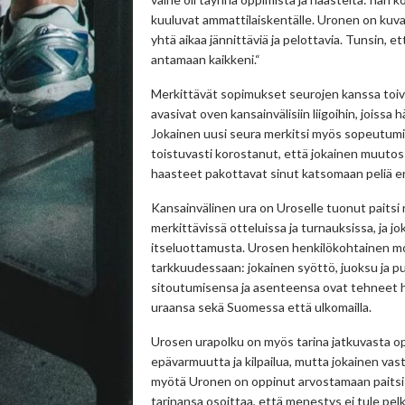
kuuluvat ammattilaiskentälle. Uronen on kuvan
yhtä aikaa jännittäviä ja pelottavia. Tunsin, e
antamaan kaikkeni.“
Merkittävät sopimukset seurojen kanssa toivat
avasivat oven kansainvälisiin liigoihin, joiss
Jokainen uusi seura merkitsi myös sopeutumis
toistuvasti korostanut, että jokainen muutos
haasteet pakottavat sinut katsomaan peliä eri
Kansainvälinen ura on Uroselle tuonut paits
merkittävissä otteluissa ja turnauksissa, ja
itseluottamusta. Urosen henkilökohtainen mo
tarkkuudessaan: jokainen syöttö, juoksu ja p
sitoutumisensa ja asenteensa ovat tehneet hä
uraansa sekä Suomessa että ulkomailla.
Urosen urapolku on myös tarina jatkuvasta o
epävarmuutta ja kilpailua, mutta jokainen v
myötä Uronen on oppinut arvostamaan paitsi 
tarinansa osoittaa, että menestys ei tule pel