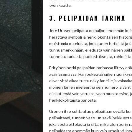
työn kautta.
3. PELIPAIDAN TARINA
Jere Urosen pelipaita on paljon enemmän kuin 
herättävä symboli ja henkilökohtaisen histor
muistumia otteluista, joukkueen hetkistä ja 
tunnusmerkkinään, ei edusta vain hänen paikk
tunnettu tarkasta puolustuksesta, rohkeista
Erityinen hetki pelipaidan tarinassa liittyy 
avainasemassa. Hän pukeutui siihen juuri kyse
olivat yhtä aikaa tuttu näky faneille ja voima
monien fanien mieleen, ja sen numero ja värit
ei ollut enää vain varuste, vaan muistoesine, 
henkilökohtaista panosta.
Uronen itse suhtautuu pelipaitaan syvällä ku
pelipaitaani, tunnen vastuun sekä joukkuetta
jokaisesta ottelusta ja siitä, miksi alun peri
pelipaidasta enemmän kuin vain urheiluvälinee