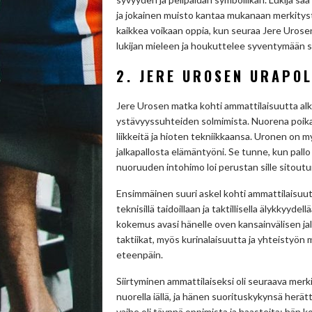
ja jokainen muisto kantaa mukanaan merkitystä
kaikkea voikaan oppia, kun seuraa Jere Urose
lukijan mieleen ja houkuttelee syventymään se
2. JERE UROSEN URAPO
Jere Urosen matka kohti ammattilaisuutta alkoi
ystävyyssuhteiden solmimista. Nuorena poikana
liikkeitä ja hioten tekniikkaansa. Uronen on 
jalkapallosta elämäntyöni. Se tunne, kun pall
nuoruuden intohimo loi perustan sille sitoutum
Ensimmäinen suuri askel kohti ammattilaisuut
teknisillä taidoillaan ja taktillisella älykky
kokemus avasi hänelle oven kansainvälisen ja
taktiikat, myös kurinalaisuutta ja yhteistyön m
eteenpäin.
Siirtyminen ammattilaiseksi oli seuraava mer
nuorella iällä, ja hänen suorituskykynsä her
vaihe oli täynnä oppimista ja haasteita: hän 