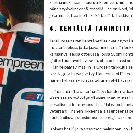
kantaa mukanaan muistutuksen siitä, mitä merk
hänen työvälineensä kentällä – se on ikoni, 
joka muistuttaa meitä kaikista niistä hetkistä, 
4. KENTÄLTÄ TARINOITA
Jere Urosen uran kenttähetket ovat täynnä int
mestariteoksia, jotka jäävät mieleen niin jouk
kansainvälisessä ottelussa, jossa Suomi kohta
ajoitettuun hyökkäykseen, ohittaen kaksi puol
Tilanne päättyi maaliin, ja Urosen tarkkuus 
tavalla, jota harva pystyy. Hän ennakoi liikkee
hänen kykyään yhdistää taktinen älykkyys ja
Toinen merkittävä tarina liittyy kauden ratkais
Vastustajan hyökkäys oli vaarallinen, mutta Ur
turvallisesti kentän toiselle laidalle. Joukk
veteraani – hänen liikkeensä ja asenteensa pe
kuului raikuvat suosionosoitukset, ja tämä he
Kolmas hetki, joka ansaitsee maininnan, on 