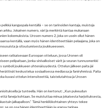
pelkkä kangaspala kentällä – se on tarinoiden kantaja, muistoja
ian arkku. Jokainen numero, väri ja merkintä kantaa mukanaan
fanien kokemuksista. Urosen numero 2, joka on usein ollut hänen
aansa kentällä, vaan myös hänen identiteettiään pelaajana, joka on
 nousuista ja sitoutumisesta joukkueeseen.
erääseen ratkaisevaan Euroopan otteluun, jossa Uronen oli
iseen pelipaitaan, jonka sinivalkoiset värit ja seuran tunnusmerkki
kas symboli joukkueen yhtenäisyydestä. Ottelun jälkeen paita jäi
 herättivät keskustelua sosiaalisessa mediassa ja faniryhmissä. Paita
joka kuvasi ottelun intensiteettiä, taistelutahtoa ja Urosen
nnioituksella ja tunteella. Hän on kertonut: „Kun pukeudun
 että faneja kohtaan. Se muistuttaa minua jokaisesta harjoituksesta,
n rakastuin jalkapalloon.“ Tämä henkilökohtainen yhteys tekee
n; se on osa hänen identiteettiään ja uransa tarinaa.