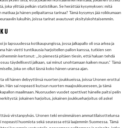
, joka ylittää pelkän statistiikan. Se herättää kysymyksen: mitä
n matkaa ja hänen pelipaitansa tarinaa? Tämä kysymys jää roikkumaan
uraaviin lukuihin, joissa tarinat avautuvat yksityiskohtaisemmin.
LKU
 jo lapsuudessa kotikaupungissa, jossa jalkapallo oli osa arkea ja
 hän vietti tuntikausia harjoitellen pallon kanssa, tutkien sen
myöhemmin kertonut: „Jo pienestä pitäen tiesin, että haluan tehdä
o osuu täydellisesti jalkaan, sai minut unohtamaan kaiken muun.“ Tämä
iselle, joka on ollut läsnä koko hänen uransa ajan.
ta oli hänen debyyttinsä nuorten joukkueissa, joissa Uronen erottui
ydellään. Hän sai nopeasti kutsun nuorten maajoukkueeseen, ja tämä
lkapallon maailmaan. Nuoruuden vuodet opettivat hänelle paitsi pelin
erkitystä: jokainen harjoitus, jokainen joukkueharjoitus oli askel
kittävä virstanpylväs. Uronen teki ensimmäisen ammattilaisottelunsa
ätti nopeasti huomiota sekä seurassa että laajemmin Suomessa. Tämä
kohtasi kovempia vastustajia, nopeampaa pelitempoa ja paineita, jotka