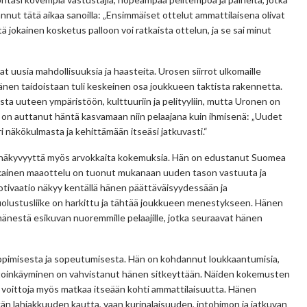
nut tätä aikaa sanoilla: „Ensimmäiset ottelut ammattilaisena olivat
ttä jokainen kosketus palloon voi ratkaista ottelun, ja se sai minut
 uusia mahdollisuuksia ja haasteita. Urosen siirrot ulkomaille
a hänen taidoistaan tuli keskeinen osa joukkueen taktista rakennetta.
ta uuteen ympäristöön, kulttuuriin ja pelityyliin, mutta Uronen on
 on auttanut häntä kasvamaan niin pelaajana kuin ihmisenä: „Uudet
 näkökulmasta ja kehittämään itseäsi jatkuvasti.“
i näkyvyyttä myös arvokkaita kokemuksia. Hän on edustanut Suomea
 jokainen maaottelu on tuonut mukanaan uuden tason vastuuta ja
tivaatio näkyy kentällä hänen päättäväisyydessään ja
uolustusliike on harkittu ja tähtää joukkueen menestykseen. Hänen
nestä esikuvan nuoremmille pelaajille, jotka seuraavat hänen
ppimisesta ja sopeutumisesta. Hän on kohdannut loukkaantumisia,
astoinkäyminen on vahvistanut hänen sitkeyttään. Näiden kokemusten
voittoja myös matkaa itseään kohti ammattilaisuutta. Hänen
kän lahjakkuuden kautta, vaan kurinalaisuuden, intohimon ja jatkuvan