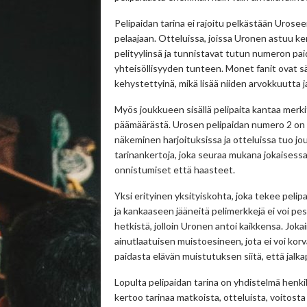
Pelipaidan tarina ei rajoitu pelkästään Uroseen
pelaajaan. Otteluissa, joissa Uronen astuu ke
pelityylinsä ja tunnistavat tutun numeron paid
yhteisöllisyyden tunteen. Monet fanit ovat säil
kehystettyinä, mikä lisää niiden arvokkuutta 
Myös joukkueen sisällä pelipaita kantaa merki
päämäärästä. Urosen pelipaidan numero 2 on u
näkeminen harjoituksissa ja otteluissa tuo jo
tarinankertoja, joka seuraa mukana jokaisessa
onnistumiset että haasteet.
Yksi erityinen yksityiskohta, joka tekee pelip
ja kankaaseen jääneitä pelimerkkejä ei voi pe
hetkistä, jolloin Uronen antoi kaikkensa. Joka
ainutlaatuisen muistoesineen, jota ei voi ko
paidasta elävän muistutuksen siitä, että jalka
Lopulta pelipaidan tarina on yhdistelmä henki
kertoo tarinaa matkoista, otteluista, voitosta