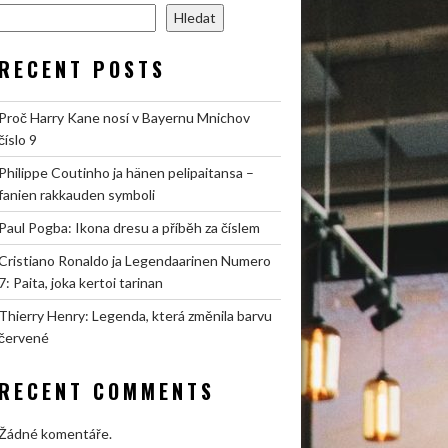
Hledat
RECENT POSTS
Proč Harry Kane nosí v Bayernu Mnichov
číslo 9
Philippe Coutinho ja hänen pelipaitansa –
fanien rakkauden symboli
Paul Pogba: Ikona dresu a příběh za číslem
Cristiano Ronaldo ja Legendaarinen Numero
7: Paita, joka kertoi tarinan
Thierry Henry: Legenda, která změnila barvu
červené
RECENT COMMENTS
Žádné komentáře.