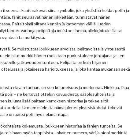
 itseensä. Fanit näkevät siinä symbolin, joka yhdistää heidät peliin ja
ntälle, fanit seuraavat hänen liikkeitään, tunnistavat hänen
assa. Paita toimii siltana kentän ja katsomon välillä, luoden
yttäneet vanhoja pelipaitoja muistoesineinä, allekirjoituksilla tai
ja symbolista merkitystä.
tystä. Se muistuttaa joukkueen arvoista, pelitavoista ja yhteisestä
sein ollut merkki hänen roolistaan puolustuksen johtajana, ja sen
ukkueelle jatkuvuuden tunteen. Pelipaita on kuin hiljainen
 ottelussa ja jokaisessa harjoituksessa, ja joka kantaa mukanaan sekä
aidasta elävän tarinan, on sen kuluneisuus ja merkinnät. Hiekkaa, likaa
stä pois – ne kertovat ottelun kovuudesta, sääolosuhteista ja
inen kuluma lisää paitaan kerroksen historiaa ja tekee siitä
rvata uudella. Urosen mielestä nämä pienet yksityiskohdat tekevät
pallo on paitsi peli, myös elämäntapa.
lökohtaista kokemusta, joukkueen historiaa ja fanien tunteita. Se
 ja toisinaan myös tappioista. Jokainen numero, väri ja pieni merkintä