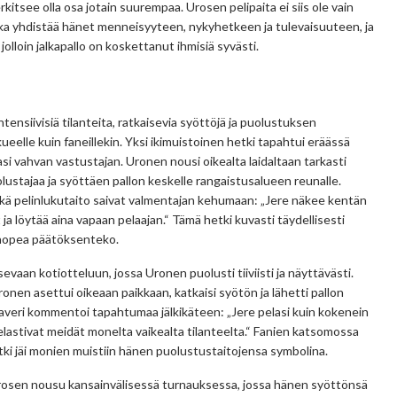
itsee olla osa jotain suurempaa. Urosen pelipaita ei siis ole vain
joka yhdistää hänet menneisyyteen, nykyhetkeen ja tulevaisuuteen, ja
jolloin jalkapallo on koskettanut ihmisiä syvästi.
ensiivisiä tilanteita, ratkaisevia syöttöjä ja puolustuksen
kueelle kuin faneillekin. Yksi ikimuistoinen hetki tapahtui eräässä
si vahvan vastustajan. Uronen nousi oikealta laidaltaan tarkasti
ustajaa ja syöttäen pallon keskelle rangaistusalueen reunalle.
sekä pelinlukutaito saivat valmentajan kehumaan: „Jere näkee kentän
t ja löytää aina vapaan pelaajan.“ Tämä hetki kuvasti täydellisesti
 nopea päätöksenteko.
evaan kotiotteluun, jossa Uronen puolusti tiiviisti ja näyttävästi.
onen asettui oikeaan paikkaan, katkaisi syötön ja lähetti pallon
uekaveri kommentoi tapahtumaa jälkikäteen: „Jere pelasi kuin kokenein
lastivat meidät monelta vaikealta tilanteelta.“ Fanien katsomossa
tki jäi monien muistiin hänen puolustustaitojensa symbolina.
Urosen nousu kansainvälisessä turnauksessa, jossa hänen syöttönsä