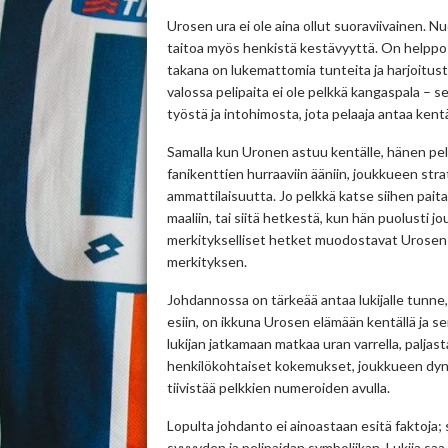
Urosen ura ei ole aina ollut suoraviivainen. N
taitoa myös henkistä kestävyyttä. On helppo
takana on lukemattomia tunteita ja harjoitus
valossa pelipaita ei ole pelkkä kangaspala – se
työstä ja intohimosta, jota pelaaja antaa kent
Samalla kun Uronen astuu kentälle, hänen peli
fanikenttien hurraaviin ääniin, joukkueen str
ammattilaisuutta. Jo pelkkä katse siihen paita
maaliin, tai siitä hetkestä, kun hän puolusti
merkitykselliset hetket muodostavat Urosen t
merkityksen.
Johdannossa on tärkeää antaa lukijalle tunne, 
esiin, on ikkuna Urosen elämään kentällä ja s
lukijan jatkamaan matkaa uran varrella, palja
henkilökohtaiset kokemukset, joukkueen dyna
tiivistää pelkkien numeroiden avulla.
Lopulta johdanto ei ainoastaan esitä faktoja;
syvyyden ja pelipaidan symboliikan. Lukija saa