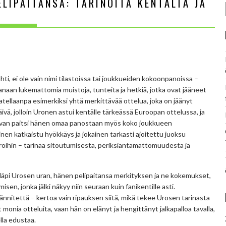
ELIPAITANSA: TARINOITA KENTÄLTÄ JA
hti, ei ole vain nimi tilastoissa tai joukkueiden kokoonpanoissa –
naan lukemattomia muistoja, tunteita ja hetkiä, jotka ovat jääneet
jatellaanpa esimerkiksi yhtä merkittävää ottelua, joka on jäänyt
ivä, jolloin Uronen astui kentälle tärkeässä Euroopan ottelussa, ja
ivan paitsi hänen omaa panostaan myös koko joukkueen
inen katkaistu hyökkäys ja jokainen tarkasti ajoitettu juoksu
meroihin – tarinaa sitoutumisesta, periksiantamattomuudesta ja
a läpi Urosen uran, hänen pelipaitansa merkityksen ja ne kokemukset,
sen, jonka jälki näkyy niin seuraan kuin fanikentille asti.
nnitettä – kertoa vain ripauksen siitä, mikä tekee Urosen tarinasta
 monia otteluita, vaan hän on elänyt ja hengittänyt jalkapalloa tavalla,
lla edustaa.