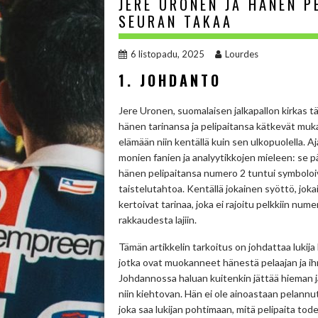
JERE URONEN JA HÄNEN P
SEURAN TAKAA
6 listopadu, 2025
Lourdes
1. JOHDANTO
Jere Uronen, suomalaisen jalkapallon kirkas tä
hänen tarinansa ja pelipaitansa kätkevät muka
elämään niin kentällä kuin sen ulkopuolella. A
monien fanien ja analyytikkojen mieleen: se pä
hänen pelipaitansa numero 2 tuntui symbolo
taistelutahtoa. Kentällä jokainen syöttö, joka
kertoivat tarinaa, joka ei rajoitu pelkkiin nu
rakkaudesta lajiin.
Tämän artikkelin tarkoitus on johdattaa lukij
jotka ovat muokanneet hänestä pelaajan ja ihmi
Johdannossa haluan kuitenkin jättää hieman jä
niin kiehtovan. Hän ei ole ainoastaan pelannut
joka saa lukijan pohtimaan, mitä pelipaita tode