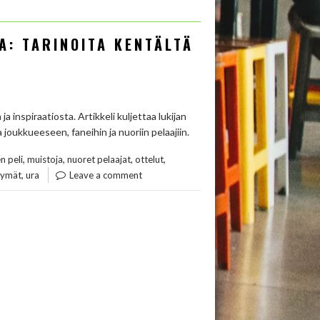
A: TARINOITA KENTÄLTÄ
a inspiraatiosta. Artikkeli kuljettaa lukijan
 joukkueeseen, faneihin ja nuoriin pelaajiin.
,
,
,
,
n peli
muistoja
nuoret pelaajat
ottelut
,
kymät
ura
Leave a comment