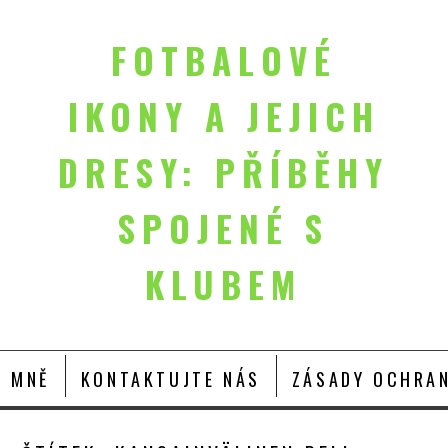
FOTBALOVÉ
IKONY A JEJICH
DRESY: PŘÍBĚHY
SPOJENÉ S
KLUBEM
O MNĚ
KONTAKTUJTE NÁS
ZÁSADY OCHRAN