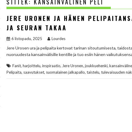
ŠTÍTEK:
KANSAINVÄLINEN PELI
JERE URONEN JA HÄNEN PELIPAITANS
JA SEURAN TAKAA
6 listopadu, 2025
Lourdes
Jere Urosen ura ja pelipaita kertovat tarinan sitoutumisesta, taidosta j
nuoruudesta kansainvälisille kentille ja tuo esiin hänen vaikutuksensa
,
,
,
,
,
Fanit
harjoittelu
inspiraatio
Jere Uronen
joukkuehenki
kansainväline
,
,
,
,
Pelipaita
saavutukset
suomalainen jalkapallo
taistelu
tulevaisuuden nä