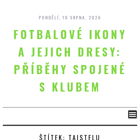
Skip
to
content
PONDĚLÍ, 10 SRPNA, 2026
FOTBALOVÉ IKONY
A JEJICH DRESY:
PŘÍBĚHY SPOJENÉ
S KLUBEM
ŠTÍTEK:
TAISTELU