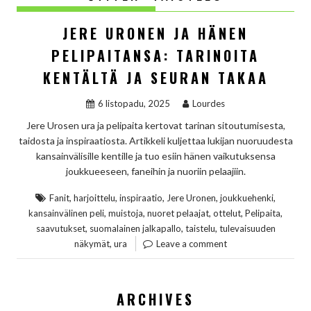
JERE URONEN JA HÄNEN
PELIPAITANSA: TARINOITA
KENTÄLTÄ JA SEURAN TAKAA
6 listopadu, 2025
Lourdes
Jere Urosen ura ja pelipaita kertovat tarinan sitoutumisesta,
taidosta ja inspiraatiosta. Artikkeli kuljettaa lukijan nuoruudesta
kansainvälisille kentille ja tuo esiin hänen vaikutuksensa
joukkueeseen, faneihin ja nuoriin pelaajiin.
,
,
,
,
,
Fanit
harjoittelu
inspiraatio
Jere Uronen
joukkuehenki
,
,
,
,
,
kansainvälinen peli
muistoja
nuoret pelaajat
ottelut
Pelipaita
,
,
,
saavutukset
suomalainen jalkapallo
taistelu
tulevaisuuden
,
näkymät
ura
Leave a comment
ARCHIVES