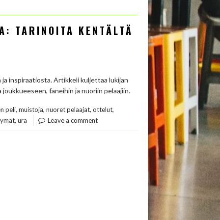
A: TARINOITA KENTÄLTÄ
a inspiraatiosta. Artikkeli kuljettaa lukijan
 joukkueeseen, faneihin ja nuoriin pelaajiin.
,
,
,
,
n peli
muistoja
nuoret pelaajat
ottelut
,
kymät
ura
Leave a comment