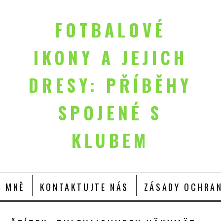
FOTBALOVÉ
IKONY A JEJICH
DRESY: PŘÍBĚHY
SPOJENÉ S
KLUBEM
O MNĚ
KONTAKTUJTE NÁS
ZÁSADY OCHRAN