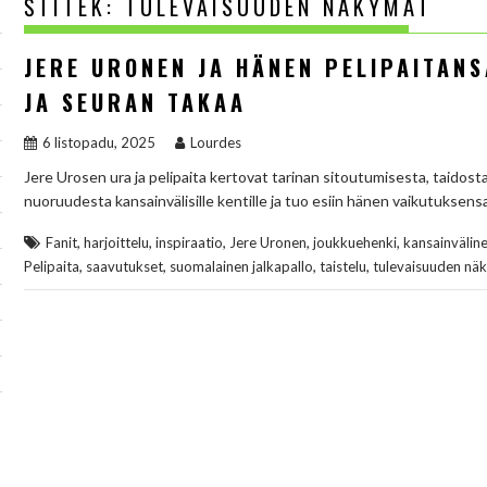
ŠTÍTEK:
TULEVAISUUDEN NÄKYMÄT
JERE URONEN JA HÄNEN PELIPAITANS
JA SEURAN TAKAA
6 listopadu, 2025
Lourdes
Jere Urosen ura ja pelipaita kertovat tarinan sitoutumisesta, taidosta j
nuoruudesta kansainvälisille kentille ja tuo esiin hänen vaikutuksensa
,
,
,
,
,
Fanit
harjoittelu
inspiraatio
Jere Uronen
joukkuehenki
kansainväline
,
,
,
,
Pelipaita
saavutukset
suomalainen jalkapallo
taistelu
tulevaisuuden nä