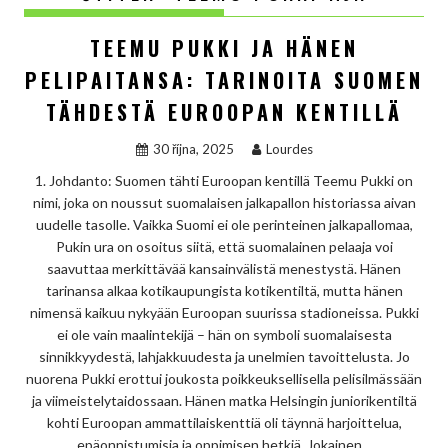
TEEMU PUKKI JA HÄNEN
PELIPAITANSA: TARINOITA SUOMEN
TÄHDESTÄ EUROOPAN KENTILLÄ
30 října, 2025
Lourdes
1. Johdanto: Suomen tähti Euroopan kentillä Teemu Pukki on
nimi, joka on noussut suomalaisen jalkapallon historiassa aivan
uudelle tasolle. Vaikka Suomi ei ole perinteinen jalkapallomaa,
Pukin ura on osoitus siitä, että suomalainen pelaaja voi
saavuttaa merkittävää kansainvälistä menestystä. Hänen
tarinansa alkaa kotikaupungista kotikentiltä, mutta hänen
nimensä kaikuu nykyään Euroopan suurissa stadioneissa. Pukki
ei ole vain maalintekijä – hän on symboli suomalaisesta
sinnikkyydestä, lahjakkuudesta ja unelmien tavoittelusta. Jo
nuorena Pukki erottui joukosta poikkeuksellisella pelisilmässään
ja viimeistelytaidossaan. Hänen matka Helsingin juniorikentiltä
kohti Euroopan ammattilaiskenttiä oli täynnä harjoittelua,
epäonnistumisia ja oppimisen hetkiä. Jokainen…