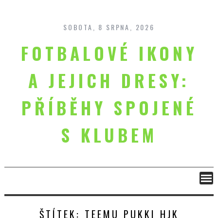
Skip
to
content
SOBOTA, 8 SRPNA, 2026
FOTBALOVÉ IKONY
A JEJICH DRESY:
PŘÍBĚHY SPOJENÉ
S KLUBEM
ŠTÍTEK:
TEEMU PUKKI HJK