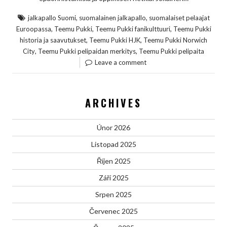
,
,
jalkapallo Suomi
suomalainen jalkapallo
suomalaiset pelaajat
,
,
,
Euroopassa
Teemu Pukki
Teemu Pukki fanikulttuuri
Teemu Pukki
,
,
historia ja saavutukset
Teemu Pukki HJK
Teemu Pukki Norwich
,
,
City
Teemu Pukki pelipaidan merkitys
Teemu Pukki pelipaita
Leave a comment
ARCHIVES
Únor 2026
Listopad 2025
Říjen 2025
Září 2025
Srpen 2025
Červenec 2025