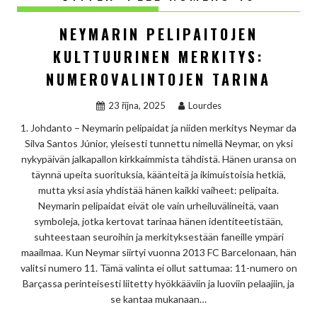
NEYMARIN PELIPAITOJEN
KULTTUURINEN MERKITYS:
NUMEROVALINTOJEN TARINA
23 října, 2025
Lourdes
1. Johdanto – Neymarin pelipaidat ja niiden merkitys Neymar da
Silva Santos Júnior, yleisesti tunnettu nimellä Neymar, on yksi
nykypäivän jalkapallon kirkkaimmista tähdistä. Hänen uransa on
täynnä upeita suorituksia, käänteitä ja ikimuistoisia hetkiä,
mutta yksi asia yhdistää hänen kaikki vaiheet: pelipaita.
Neymarin pelipaidat eivät ole vain urheiluvälineitä, vaan
symboleja, jotka kertovat tarinaa hänen identiteetistään,
suhteestaan seuroihin ja merkityksestään faneille ympäri
maailmaa. Kun Neymar siirtyi vuonna 2013 FC Barcelonaan, hän
valitsi numero 11. Tämä valinta ei ollut sattumaa: 11-numero on
Barçassa perinteisesti liitetty hyökkääviin ja luoviin pelaajiin, ja
se kantaa mukanaan…