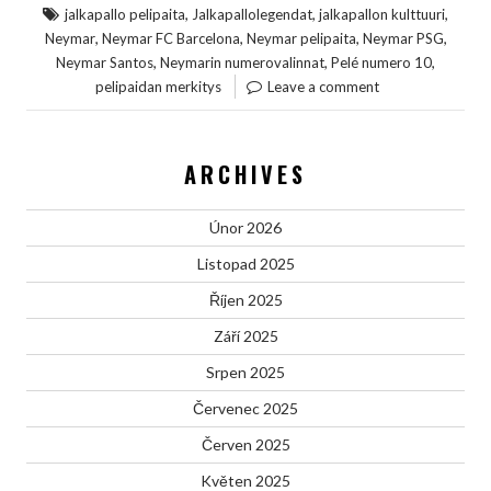
,
,
,
jalkapallo pelipaita
Jalkapallolegendat
jalkapallon kulttuuri
,
,
,
,
Neymar
Neymar FC Barcelona
Neymar pelipaita
Neymar PSG
,
,
,
Neymar Santos
Neymarin numerovalinnat
Pelé numero 10
pelipaidan merkitys
Leave a comment
ARCHIVES
Únor 2026
Listopad 2025
Říjen 2025
Září 2025
Srpen 2025
Červenec 2025
Červen 2025
Květen 2025