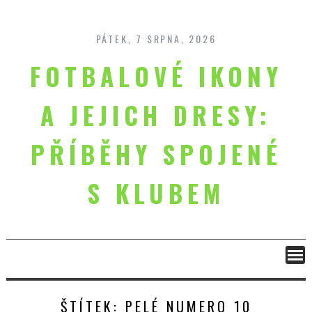
Skip
to
content
PÁTEK, 7 SRPNA, 2026
FOTBALOVÉ IKONY
A JEJICH DRESY:
PŘÍBĚHY SPOJENÉ
S KLUBEM
ŠTÍTEK:
PELÉ NUMERO 10