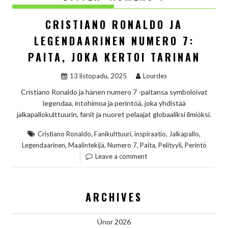
CRISTIANO RONALDO JA
LEGENDAARINEN NUMERO 7:
PAITA, JOKA KERTOI TARINAN
13 listopadu, 2025
Lourdes
Cristiano Ronaldo ja hänen numero 7 -paitansa symboloivat
legendaa, intohimoa ja perintöä, joka yhdistää
jalkapallokulttuurin, fanit ja nuoret pelaajat globaaliksi ilmiöksi.
,
,
,
,
Cristiano Ronaldo
Fanikulttuuri
inspiraatio
Jalkapallo
,
,
,
,
,
Legendaarinen
Maalintekijä
Numero 7
Paita
Pelityyli
Perintö
Leave a comment
ARCHIVES
Únor 2026