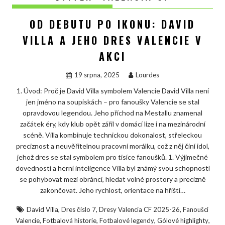
OD DEBUTU PO IKONU: DAVID
VILLA A JEHO DRES VALENCIE V
AKCI
19 srpna, 2025
Lourdes
1. Úvod: Proč je David Villa symbolem Valencie David Villa není
jen jméno na soupiskách – pro fanoušky Valencie se stal
opravdovou legendou. Jeho příchod na Mestallu znamenal
začátek éry, kdy klub opět zářil v domácí lize i na mezinárodní
scéně. Villa kombinuje technickou dokonalost, střeleckou
preciznost a neuvěřitelnou pracovní morálku, což z něj činí idol,
jehož dres se stal symbolem pro tisíce fanoušků. 1. Výjimečné
dovednosti a herní inteligence Villa byl známý svou schopností
se pohybovat mezi obránci, hledat volné prostory a precizně
zakončovat. Jeho rychlost, orientace na hřišti…
,
,
,
David Villa
Dres číslo 7
Dresy Valencia CF 2025-26
Fanoušci
,
,
,
,
Valencie
Fotbalová historie
Fotbalové legendy
Gólové highlighty