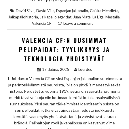
,
,
,
,
David Silva
David Villa
Espanjan jalkapallo
Gaizka Mendieta
,
,
,
,
,
Jalkapallohistoria
Jalkapallolegendat
Juan Mata
La Liga
Mestalla
Valencia CF
Leave a comment
VALENCIA CF:N UUSIMMAT
PELIPAIDAT: TYYLIKKYYS JA
TEKNOLOGIA YHDISTYVÄT
17 dubna, 2025
Lourdes
1. Johdanto Valencia CF on yksi Espanjan jalkapallon suurimmista
ja perinteikkäimmistä seuroista, jolla on pitkä ja menestyksekäs
historia. Perustettu vuonna 1919, seura on saavuttanut monia
merkittäviä voittoja niin kotimaan kentillä kuin kansainvälisissä
turnauksissa. Yksi seuran tärkeimmistä identiteetin osista on
sen pelipaidat, jotka eivät ainoastaan edusta joukkuetta
kentällä, vaan myös yhdistävät fanit ja vahvistavat seuran
brändiä. Pelipaitojen rooli jalkapallossa on kasvanut viime