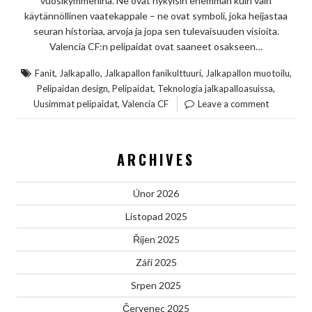
vuosikymmeninä. Ne ovat nykyisin enemmän kuin vain
käytännöllinen vaatekappale – ne ovat symboli, joka heijastaa
seuran historiaa, arvoja ja jopa sen tulevaisuuden visioita.
Valencia CF:n pelipaidat ovat saaneet osakseen…
,
,
,
,
Fanit
Jalkapallo
Jalkapallon fanikulttuuri
Jalkapallon muotoilu
,
,
,
Pelipaidan design
Pelipaidat
Teknologia jalkapalloasuissa
,
Uusimmat pelipaidat
Valencia CF
Leave a comment
ARCHIVES
Únor 2026
Listopad 2025
Říjen 2025
Září 2025
Srpen 2025
Červenec 2025