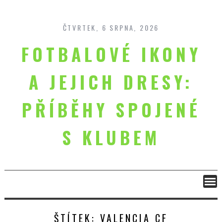
Skip
to
content
ČTVRTEK, 6 SRPNA, 2026
FOTBALOVÉ IKONY
A JEJICH DRESY:
PŘÍBĚHY SPOJENÉ
S KLUBEM
ŠTÍTEK:
VALENCIA CF