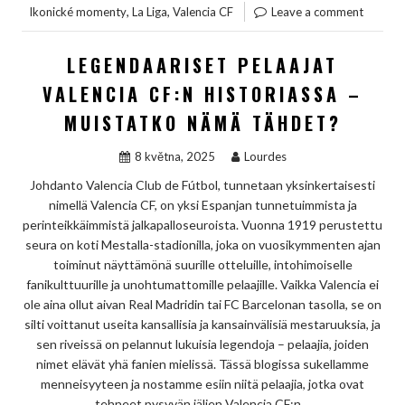
,
,
Ikonické momenty
La Liga
Valencia CF
Leave a comment
LEGENDAARISET PELAAJAT
VALENCIA CF:N HISTORIASSA –
MUISTATKO NÄMÄ TÄHDET?
8 května, 2025
Lourdes
Johdanto Valencia Club de Fútbol, tunnetaan yksinkertaisesti
nimellä Valencia CF, on yksi Espanjan tunnetuimmista ja
perinteikkäimmistä jalkapalloseuroista. Vuonna 1919 perustettu
seura on koti Mestalla-stadionilla, joka on vuosikymmenten ajan
toiminut näyttämönä suurille otteluille, intohimoiselle
fanikulttuurille ja unohtumattomille pelaajille. Vaikka Valencia ei
ole aina ollut aivan Real Madridin tai FC Barcelonan tasolla, se on
silti voittanut useita kansallisia ja kansainvälisiä mestaruuksia, ja
sen riveissä on pelannut lukuisia legendoja – pelaajia, joiden
nimet elävät yhä fanien mielissä. Tässä blogissa sukellamme
menneisyyteen ja nostamme esiin niitä pelaajia, jotka ovat
tehneet pysyvän jäljen Valencia CF:n…