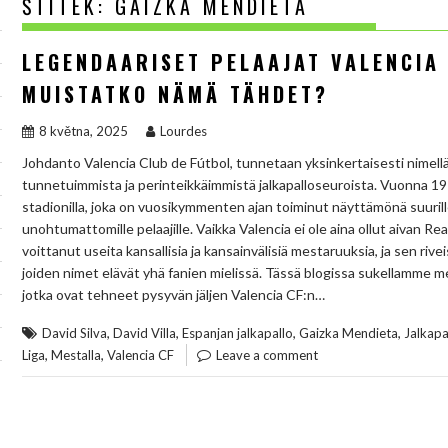
ŠTÍTEK:
GAIZKA MENDIETA
LEGENDAARISET PELAAJAT VALENCIA 
MUISTATKO NÄMÄ TÄHDET?
8 května, 2025
Lourdes
Johdanto Valencia Club de Fútbol, tunnetaan yksinkertaisesti nimellä
tunnetuimmista ja perinteikkäimmistä jalkapalloseuroista. Vuonna 19
stadionilla, joka on vuosikymmenten ajan toiminut näyttämönä suurille o
unohtumattomille pelaajille. Vaikka Valencia ei ole aina ollut aivan Rea
voittanut useita kansallisia ja kansainvälisiä mestaruuksia, ja sen rive
joiden nimet elävät yhä fanien mielissä. Tässä blogissa sukellamme m
jotka ovat tehneet pysyvän jäljen Valencia CF:n…
,
,
,
,
David Silva
David Villa
Espanjan jalkapallo
Gaizka Mendieta
Jalkapa
,
,
Liga
Mestalla
Valencia CF
Leave a comment