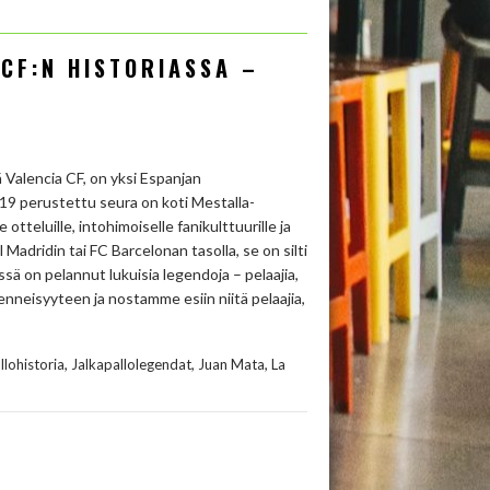
CF:N HISTORIASSA –
 Valencia CF, on yksi Espanjan
19 perustettu seura on koti Mestalla-
tteluille, intohimoiselle fanikulttuurille ja
l Madridin tai FC Barcelonan tasolla, se on silti
issä on pelannut lukuisia legendoja – pelaajia,
enneisyyteen ja nostamme esiin niitä pelaajia,
,
,
,
llohistoria
Jalkapallolegendat
Juan Mata
La