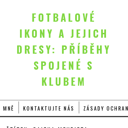
FOTBALOVÉ
IKONY A JEJICH
DRESY: PŘÍBĚHY
SPOJENÉ S
KLUBEM
O MNĚ
KONTAKTUJTE NÁS
ZÁSADY OCHRAN