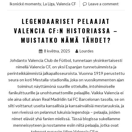
,
,
Ikonické momenty
La Liga
Valencia CF
Leave a comment
LEGENDAARISET PELAAJAT
VALENCIA CF:N HISTORIASSA –
MUISTATKO NÄMÄ TÄHDET?
8 května, 2025
Lourdes
Johdanto Valencia Club de Fútbol, tunnetaan yksinkertaisesti
nimellä Valencia CF, on yksi Espanjan tunnetuimmista ja
perinteikkäimmistä jalkapalloseuroista. Vuonna 1919 perustettu
seura on koti Mestalla-stadionilla, joka on vuosikymmenten ajan
toiminut näyttämönä suurille otteluille, intohimoiselle
fanikulttuurille ja unohtumattomille pelaajille. Vaikka Valencia ei
ole aina ollut aivan Real Madridin tai FC Barcelonan tasolla, se on
silti voittanut useita kansallisia ja kansainvälisiä mestaruuksia, ja
sen riveissä on pelannut lukuisia legendoja – pelaajia, joiden
nimet elävät yhä fanien mielissä. Tässä blogissa sukellamme
menneisyyteen ja nostamme esiin niitä pelaajia, jotka ovat
tehneet pysyvän jäljen Valencia CF:n…