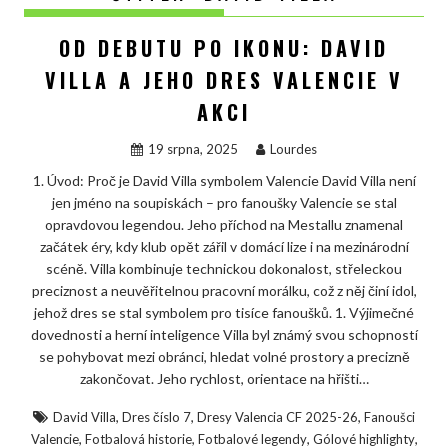
OD DEBUTU PO IKONU: DAVID
VILLA A JEHO DRES VALENCIE V
AKCI
19 srpna, 2025
Lourdes
1. Úvod: Proč je David Villa symbolem Valencie David Villa není
jen jméno na soupiskách – pro fanoušky Valencie se stal
opravdovou legendou. Jeho příchod na Mestallu znamenal
začátek éry, kdy klub opět zářil v domácí lize i na mezinárodní
scéně. Villa kombinuje technickou dokonalost, střeleckou
preciznost a neuvěřitelnou pracovní morálku, což z něj činí idol,
jehož dres se stal symbolem pro tisíce fanoušků. 1. Výjimečné
dovednosti a herní inteligence Villa byl známý svou schopností
se pohybovat mezi obránci, hledat volné prostory a precizně
zakončovat. Jeho rychlost, orientace na hřišti…
,
,
,
David Villa
Dres číslo 7
Dresy Valencia CF 2025-26
Fanoušci
,
,
,
,
Valencie
Fotbalová historie
Fotbalové legendy
Gólové highlighty