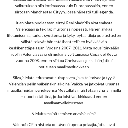
vaikutuksen niin kotimaassa kuin Euroopassakin, ennen
siirtoaan Manchester Cityyn, jossa hänestä tuli legenda.
Juan Mata puolestaan siirtyi Real Madridin akatemiasta
Valenciaan ja teki läpimurtonsa nopeasti. Hänen älykäs
liikkumisensa, tarkat syöttönsä ja kyky löytää tiloja puolustusten
välistä tekivät hänestä ihanteellisen hyökkäävän
keskikenttäpelaajan. Vuosina 2007–2011 Mata nousi tärkeään
rooliin Valenciassa ja oli mukana voittamassa Copa del Reyta
vuonna 2008, ennen siirtoa Chelseaan, jossa hän jatkoi
nousuaan maailmanluokkaan.
Silva ja Mata edustavat sukupolvea, joka toi toivoa ja tyyliä
Valencian peliin vaikeinakin aikoina. Vaikka he jatkoivat uraansa
muualla, heidän panoksensa Mestallalla muistetaan yhä lämmöllä
– nuorina tähtinä, jotka loistivat kirkkaasti ennen
maailmanvalloitustaan.
6. Muita mainitsemisen arvoisia nimiä
Valencia CF:n historia on täynnä upeita pelaajia, jotka ovat