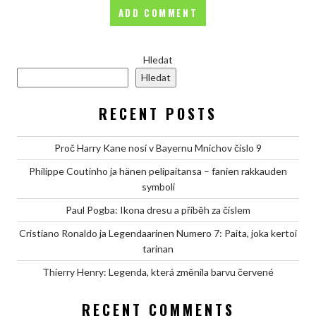
Hledat
Hledat
RECENT POSTS
Proč Harry Kane nosí v Bayernu Mnichov číslo 9
Philippe Coutinho ja hänen pelipaitansa – fanien rakkauden
symboli
Paul Pogba: Ikona dresu a příběh za číslem
Cristiano Ronaldo ja Legendaarinen Numero 7: Paita, joka kertoi
tarinan
Thierry Henry: Legenda, která změnila barvu červené
RECENT COMMENTS