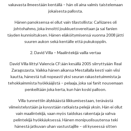
vakavasta ilmeestään kentällä – hän oli aina valmis taistelemaan
jokaisesta pallosta.
Hänen panoksensa ei ollut vain tilastollista: Cañizares oli
johtohahmo, joka innoitti joukkuetovereitaan ja sai fanien
täyden kunnioituksen. Hänen eläköitymisensä vuonna 2008 jätti
suuren aukon sekä kentälle että pukukoppiin.
2. David Villa – Maalintekijä vailla vertaa
David Villa liittyi Valencia CF:ään kesällä 2005 siirryttyään Real
Zaragozasta. Vaikka hänen aikansa Mestallalla kesti vain viisi
kautta, hänestä tuli nopeasti yksi seuran rakastetuimmista ja
tehokkaimmista hyökkääjistä – pelaaja, joka sai fanit nousemaan
penkeiltään joka kerta, kun hän koski palloon.
Villa tunnettiin älykkäästä liikkumisestaan, terävästä
viimeistelystään ja kyvystään ratkaista pelejä yksin. Hän ei ollut
vain maalintekijä, vaan myös taidokas rakentaja ja vahva
pelintekijä hyökkäyksessä. Hänen monipuolisuutensa teki
hänestä jatkuvan uhan vastustajille – oli kyseessä sitten