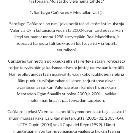
historiaan. Muistatko vielä nämä tähdet?
1. Santiago Cañizares – Mestallan vartija
Santiago Cañizares on nimi, joka herättää välittömästi muistoja
Valencia CF:n kultaisista vuosista 2000-luvun taitteessa. Hän
liittyi seuraan vuonna 1998 siirryttyään Real Madridista, ja
nopeasti hänestä tuli joukkueen luottovahti – ja lopulta
seuraikoni.
Cañizares tunnettiin poikkeuksellisista refleksistään, rohkeasta
torjuntatyylistään ja karismaattisesta johtajuudestaan kentällä.
Hän ei ollut ainoastaan maalivahti, vaan koko joukkueen sielu ja
ääni puolustuslinjan takana. Hänen torjuntansa olivat
avainasemassa, kun Valencia eteni kahdesti peräkkäin
Mestarien liigan finaaliin vuosina 2000 ja 2001 – vaikka
molemmat finaalit päättyivätkin tappioon.
Cañizares pelasi Valenciassa peräti kymmenen kautta ja saavutti
muun muassa kaksi La Ligan mestaruutta (2001–02, 2003–04),
UEFA Cupin (2004) sekä Copa del Reyn (1999). Hänet
muistetaan myös tunnusomaisista vaaleista hiuksistaan ja