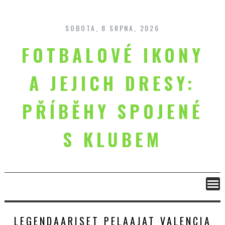
Skip
to
content
SOBOTA, 8 SRPNA, 2026
FOTBALOVÉ IKONY
A JEJICH DRESY:
PŘÍBĚHY SPOJENÉ
S KLUBEM
LEGENDAARISET PELAAJAT VALENCIA