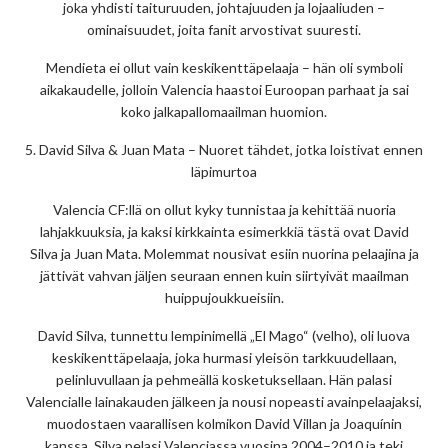
joka yhdisti taituruuden, johtajuuden ja lojaaliuden –
ominaisuudet, joita fanit arvostivat suuresti.
Mendieta ei ollut vain keskikenttäpelaaja – hän oli symboli
aikakaudelle, jolloin Valencia haastoi Euroopan parhaat ja sai
koko jalkapallomaailman huomion.
5. David Silva & Juan Mata – Nuoret tähdet, jotka loistivat ennen
läpimurtoa
Valencia CF:llä on ollut kyky tunnistaa ja kehittää nuoria
lahjakkuuksia, ja kaksi kirkkainta esimerkkiä tästä ovat David
Silva ja Juan Mata. Molemmat nousivat esiin nuorina pelaajina ja
jättivät vahvan jäljen seuraan ennen kuin siirtyivät maailman
huippujoukkueisiin.
David Silva, tunnettu lempinimellä „El Mago“ (velho), oli luova
keskikenttäpelaaja, joka hurmasi yleisön tarkkuudellaan,
pelinluvullaan ja pehmeällä kosketuksellaan. Hän palasi
Valencialle lainakauden jälkeen ja nousi nopeasti avainpelaajaksi,
muodostaen vaarallisen kolmikon David Villan ja Joaquínin
kanssa. Silva pelasi Valenciassa vuosina 2004–2010 ja teki