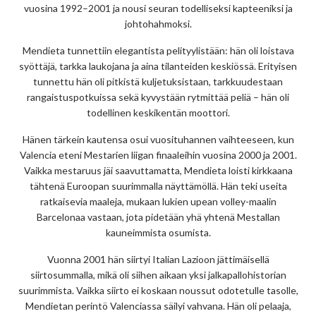
vuosina 1992–2001 ja nousi seuran todelliseksi kapteeniksi ja
johtohahmoksi.
Mendieta tunnettiin elegantista pelityylistään: hän oli loistava
syöttäjä, tarkka laukojana ja aina tilanteiden keskiössä. Erityisen
tunnettu hän oli pitkistä kuljetuksistaan, tarkkuudestaan
rangaistuspotkuissa sekä kyvystään rytmittää peliä – hän oli
todellinen keskikentän moottori.
Hänen tärkein kautensa osui vuosituhannen vaihteeseen, kun
Valencia eteni Mestarien liigan finaaleihin vuosina 2000 ja 2001.
Vaikka mestaruus jäi saavuttamatta, Mendieta loisti kirkkaana
tähtenä Euroopan suurimmalla näyttämöllä. Hän teki useita
ratkaisevia maaleja, mukaan lukien upean volley-maalin
Barcelonaa vastaan, jota pidetään yhä yhtenä Mestallan
kauneimmista osumista.
Vuonna 2001 hän siirtyi Italian Lazioon jättimäisellä
siirtosummalla, mikä oli siihen aikaan yksi jalkapallohistorian
suurimmista. Vaikka siirto ei koskaan noussut odotetulle tasolle,
Mendietan perintö Valenciassa säilyi vahvana. Hän oli pelaaja,