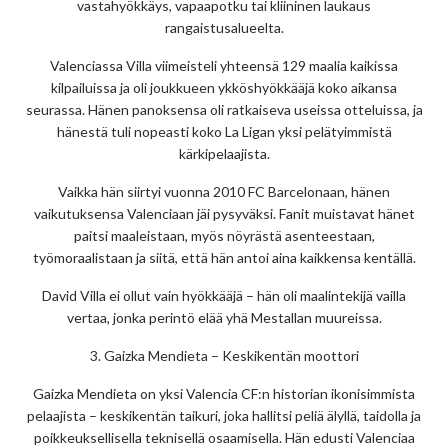
vastahyökkäys, vapaapotku tai kliininen laukaus
rangaistusalueelta.
Valenciassa Villa viimeisteli yhteensä 129 maalia kaikissa
kilpailuissa ja oli joukkueen ykköshyökkääjä koko aikansa
seurassa. Hänen panoksensa oli ratkaiseva useissa otteluissa, ja
hänestä tuli nopeasti koko La Ligan yksi pelätyimmistä
kärkipelaajista.
Vaikka hän siirtyi vuonna 2010 FC Barcelonaan, hänen
vaikutuksensa Valenciaan jäi pysyväksi. Fanit muistavat hänet
paitsi maaleistaan, myös nöyrästä asenteestaan,
työmoraalistaan ja siitä, että hän antoi aina kaikkensa kentällä.
David Villa ei ollut vain hyökkääjä – hän oli maalintekijä vailla
vertaa, jonka perintö elää yhä Mestallan muureissa.
3. Gaizka Mendieta – Keskikentän moottori
Gaizka Mendieta on yksi Valencia CF:n historian ikonisimmista
pelaajista – keskikentän taikuri, joka hallitsi peliä älyllä, taidolla ja
poikkeuksellisella teknisellä osaamisella. Hän edusti Valenciaa