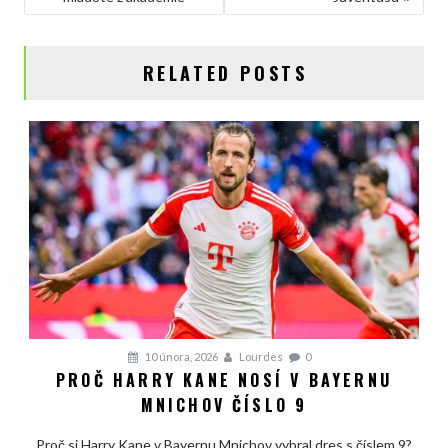
PŘÍSPĚVEK
RELATED POSTS
10 února, 2026
Lourdes
0
PROČ HARRY KANE NOSÍ V BAYERNU
MNICHOV ČÍSLO 9
Proč si Harry Kane v Bayernu Mnichov vybral dres s číslem 9?