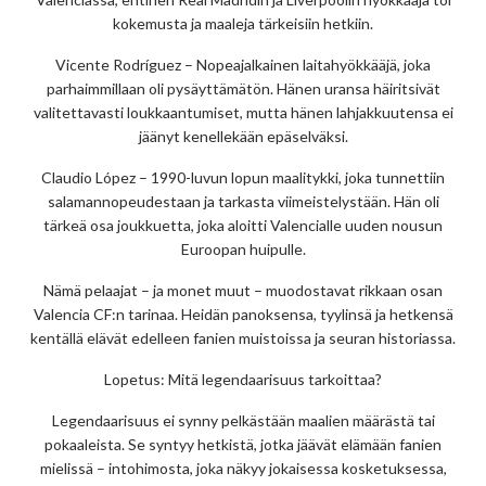
kokemusta ja maaleja tärkeisiin hetkiin.
Vicente Rodríguez – Nopeajalkainen laitahyökkääjä, joka
parhaimmillaan oli pysäyttämätön. Hänen uransa häiritsivät
valitettavasti loukkaantumiset, mutta hänen lahjakkuutensa ei
jäänyt kenellekään epäselväksi.
Claudio López – 1990-luvun lopun maalitykki, joka tunnettiin
salamannopeudestaan ja tarkasta viimeistelystään. Hän oli
tärkeä osa joukkuetta, joka aloitti Valencialle uuden nousun
Euroopan huipulle.
Nämä pelaajat – ja monet muut – muodostavat rikkaan osan
Valencia CF:n tarinaa. Heidän panoksensa, tyylinsä ja hetkensä
kentällä elävät edelleen fanien muistoissa ja seuran historiassa.
Lopetus: Mitä legendaarisuus tarkoittaa?
Legendaarisuus ei synny pelkästään maalien määrästä tai
pokaaleista. Se syntyy hetkistä, jotka jäävät elämään fanien
mielissä – intohimosta, joka näkyy jokaisessa kosketuksessa,