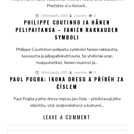
Přečtěte si o historii...
20 listopadu, 2025
Lourdes
0
PHILIPPE COUTINHO JA HÄNEN
PELIPAITANSA – FANIEN RAKKAUDEN
SYMBOLI
Philippe Coutinhon pelipaita symboloi fanien rakkautta,
luovuutta ja jalkapallokulttuuria. Se yhdistää uran
huippuhetket, fanien muistot ja...
18 listopadu, 2025
Lourdes
0
PAUL POGBA: IKONA DRESU A PŘÍBĚH ZA
ČÍSLEM
Paul Pogba a jeho dresy nejsou jen čísla – představují jeho
identitu, styl, zodpovědnost a kulturní...
LEAVE A COMMENT