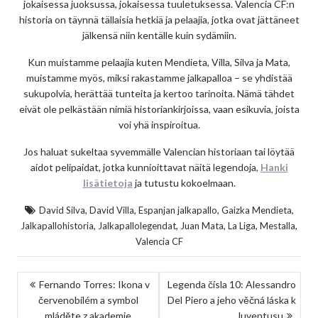
jokaisessa juoksussa, jokaisessa tuuletuksessa. Valencia CF:n
historia on täynnä tällaisia hetkiä ja pelaajia, jotka ovat jättäneet
jälkensä niin kentälle kuin sydämiin.
Kun muistamme pelaajia kuten Mendieta, Villa, Silva ja Mata,
muistamme myös, miksi rakastamme jalkapalloa – se yhdistää
sukupolvia, herättää tunteita ja kertoo tarinoita. Nämä tähdet
eivät ole pelkästään nimiä historiankirjoissa, vaan esikuvia, joista
voi yhä inspiroitua.
Jos haluat sukeltaa syvemmälle Valencian historiaan tai löytää
aidot pelipaidat, jotka kunnioittavat näitä legendoja,
Hanki
lisätietoja
ja tutustu kokoelmaan.
,
,
,
,
David Silva
David Villa
Espanjan jalkapallo
Gaizka Mendieta
,
,
,
,
,
Jalkapallohistoria
Jalkapallolegendat
Juan Mata
La Liga
Mestalla
Valencia CF
NAVIGACE
Fernando Torres: Ikona v
Legenda čísla 10: Alessandro
červenobílém a symbol
Del Piero a jeho věčná láska k
PRO
mláděte z akademie
Juventusu