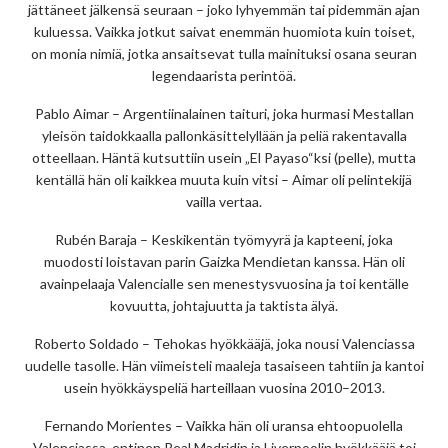
jättäneet jälkensä seuraan – joko lyhyemmän tai pidemmän ajan
kuluessa. Vaikka jotkut saivat enemmän huomiota kuin toiset,
on monia nimiä, jotka ansaitsevat tulla mainituksi osana seuran
legendaarista perintöä.
Pablo Aimar – Argentiinalainen taituri, joka hurmasi Mestallan
yleisön taidokkaalla pallonkäsittelyllään ja peliä rakentavalla
otteellaan. Häntä kutsuttiin usein „El Payaso“ksi (pelle), mutta
kentällä hän oli kaikkea muuta kuin vitsi – Aimar oli pelintekijä
vailla vertaa.
Rubén Baraja – Keskikentän työmyyrä ja kapteeni, joka
muodosti loistavan parin Gaizka Mendietan kanssa. Hän oli
avainpelaaja Valencialle sen menestysvuosina ja toi kentälle
kovuutta, johtajuutta ja taktista älyä.
Roberto Soldado – Tehokas hyökkääjä, joka nousi Valenciassa
uudelle tasolle. Hän viimeisteli maaleja tasaiseen tahtiin ja kantoi
usein hyökkäyspeliä harteillaan vuosina 2010–2013.
Fernando Morientes – Vaikka hän oli uransa ehtoopuolella
Valenciassa, entinen Real Madridin ja Liverpoolin hyökkääjä toi