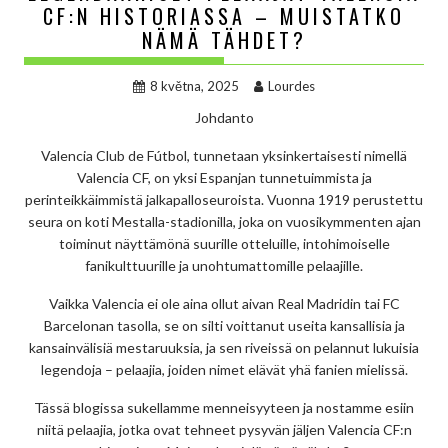
CF:N HISTORIASSA – MUISTATKO
NÄMÄ TÄHDET?
8 května, 2025
Lourdes
Johdanto
Valencia Club de Fútbol, tunnetaan yksinkertaisesti nimellä
Valencia CF, on yksi Espanjan tunnetuimmista ja
perinteikkäimmistä jalkapalloseuroista. Vuonna 1919 perustettu
seura on koti Mestalla-stadionilla, joka on vuosikymmenten ajan
toiminut näyttämönä suurille otteluille, intohimoiselle
fanikulttuurille ja unohtumattomille pelaajille.
Vaikka Valencia ei ole aina ollut aivan Real Madridin tai FC
Barcelonan tasolla, se on silti voittanut useita kansallisia ja
kansainvälisiä mestaruuksia, ja sen riveissä on pelannut lukuisia
legendoja – pelaajia, joiden nimet elävät yhä fanien mielissä.
Tässä blogissa sukellamme menneisyyteen ja nostamme esiin
niitä pelaajia, jotka ovat tehneet pysyvän jäljen Valencia CF:n