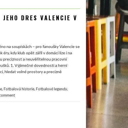
A JEHO DRES VALENCIE V
jméno na soupiskách – pro fanoušky Valencie se
ry, kdy klub opět zářil v domácí lize i na
u preciznost a neuvěřitelnou pracovní
anoušků. 1. Výjimečné dovednosti a herní
i, hledat volné prostory a precizně
,
,
,
ie
Fotbalová historie
Fotbalové legendy
 comment