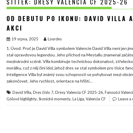
ŠTÍTEK:
DRESY VALENCIA CF 2025-26
OD DEBUTU PO IKONU: DAVID VILLA 
AKCI
19 srpna, 2025
Lourdes
1. Úvod: Proč je David Villa symbolem Valencie David Villa není jen 
stal opravdovou legendou. Jeho příchod na Mestallu znamenal začátek é
mezinárodní scéně. Villa kombinuje technickou dokonalost, střelecko
morálku, což z něj činí idol, jehož dres se stal symbolem pro tisíce f
inteligence Villa byl známý svou schopností se pohybovat mezi obránc
zakončovat. Jeho rychlost, orientace na hřišti…
,
,
,
David Villa
Dres číslo 7
Dresy Valencia CF 2025-26
Fanoušci Valenc
,
,
,
Gólové highlighty
Ikonické momenty
La Liga
Valencia CF
Leave a