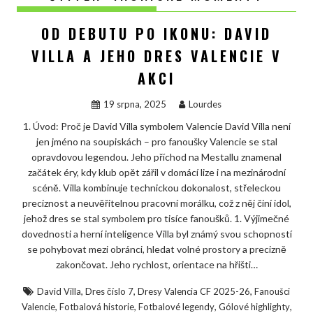
OD DEBUTU PO IKONU: DAVID
VILLA A JEHO DRES VALENCIE V
AKCI
19 srpna, 2025
Lourdes
1. Úvod: Proč je David Villa symbolem Valencie David Villa není
jen jméno na soupiskách – pro fanoušky Valencie se stal
opravdovou legendou. Jeho příchod na Mestallu znamenal
začátek éry, kdy klub opět zářil v domácí lize i na mezinárodní
scéně. Villa kombinuje technickou dokonalost, střeleckou
preciznost a neuvěřitelnou pracovní morálku, což z něj činí idol,
jehož dres se stal symbolem pro tisíce fanoušků. 1. Výjimečné
dovednosti a herní inteligence Villa byl známý svou schopností
se pohybovat mezi obránci, hledat volné prostory a precizně
zakončovat. Jeho rychlost, orientace na hřišti…
,
,
,
David Villa
Dres číslo 7
Dresy Valencia CF 2025-26
Fanoušci
,
,
,
,
Valencie
Fotbalová historie
Fotbalové legendy
Gólové highlighty