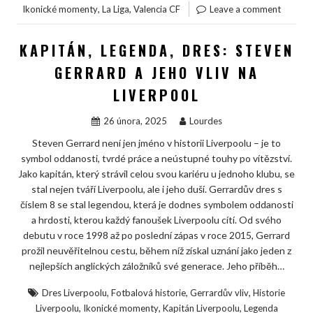
,
,
Ikonické momenty
La Liga
Valencia CF
Leave a comment
KAPITÁN, LEGENDA, DRES: STEVEN
GERRARD A JEHO VLIV NA
LIVERPOOL
26 února, 2025
Lourdes
Steven Gerrard není jen jméno v historii Liverpoolu – je to
symbol oddanosti, tvrdé práce a neústupné touhy po vítězství.
Jako kapitán, který strávil celou svou kariéru u jednoho klubu, se
stal nejen tváří Liverpoolu, ale i jeho duší. Gerrardův dres s
číslem 8 se stal legendou, která je dodnes symbolem oddanosti
a hrdosti, kterou každý fanoušek Liverpoolu cítí. Od svého
debutu v roce 1998 až po poslední zápas v roce 2015, Gerrard
prožil neuvěřitelnou cestu, během níž získal uznání jako jeden z
nejlepších anglických záložníků své generace. Jeho příběh…
,
,
,
Dres Liverpoolu
Fotbalová historie
Gerrardův vliv
Historie
,
,
,
Liverpoolu
Ikonické momenty
Kapitán Liverpoolu
Legenda