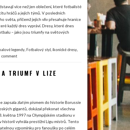
stavují více než jen oblečení, které fotbalisté
ntitu hráčů a jejich týmů. V posledních
o světa, přičemž jejich vliv přesahuje hranice
teré každý dres vypráví. Dresy, které dnes
fotbalu – jako jsou triumfy na světových
,
,
,
balové legendy
Fotbalový styl
ikonické dresy
a comment
A TRIUMF V LIZE
e zapsala zlatým písmem do historie Borussie
opských gigantů, dokázal překonat všechna
8. května 1997 na Olympijském stadionu v
storii vyhrála prestižní Ligu mistrů. Tento
mazatelnou vzpomínku pro fanoušky po celém