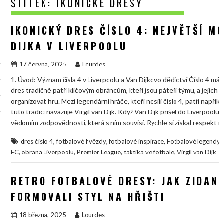
ŠTÍTEK:
IKONICKÉ DRESY
IKONICKÝ DRES ČÍSLO 4: NEJVĚTŠÍ 
DIJKA V LIVERPOOLU
17 června, 2025
Lourdes
1. Úvod: Význam čísla 4 v Liverpoolu a Van Dijkovo dědictví Číslo 4 má 
dres tradičně patří klíčovým obráncům, kteří jsou páteří týmu, a jejich 
organizovat hru. Mezi legendární hráče, kteří nosili číslo 4, patří na
tuto tradici navazuje Virgil van Dijk. Když Van Dijk přišel do Liverpo
vědomím zodpovědnosti, která s ním souvisí. Rychle si získal respekt
,
,
,
dres číslo 4
fotbalové hvězdy
fotbalové inspirace
Fotbalové legend
,
,
,
,
FC
obrana Liverpoolu
Premier League
taktika ve fotbale
Virgil van Dijk
RETRO FOTBALOVÉ DRESY: JAK ZIDA
FORMOVALI STYL NA HŘIŠTI
18 března, 2025
Lourdes