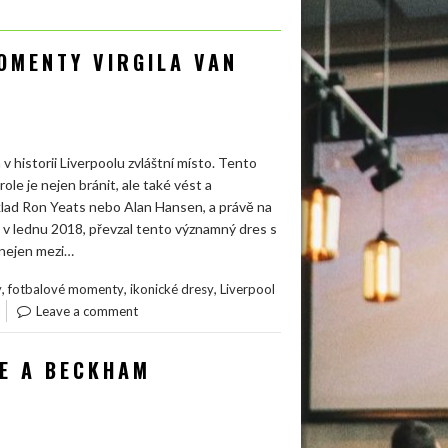
MOMENTY VIRGILA VAN
v historii Liverpoolu zvláštní místo. Tento
role je nejen bránit, ale také vést a
příklad Ron Yeats nebo Alan Hansen, a právě na
olu v lednu 2018, převzal tento významný dres s
 nejen mezi…
,
,
,
y
fotbalové momenty
ikonické dresy
Liverpool
Leave a comment
NE A BECKHAM