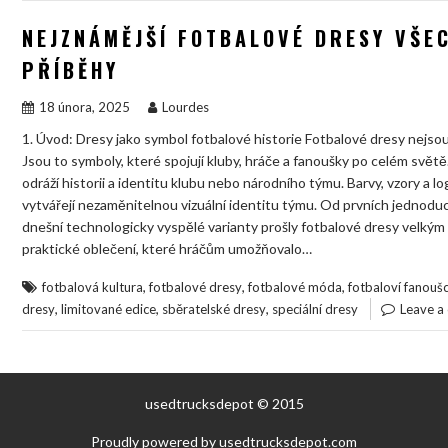
NEJZNÁMĚJŠÍ FOTBALOVÉ DRESY VŠEC
PŘÍBĚHY
18 února, 2025
Lourdes
1. Úvod: Dresy jako symbol fotbalové historie Fotbalové dresy nejsou j
Jsou to symboly, které spojují kluby, hráče a fanoušky po celém světě
odráží historii a identitu klubu nebo národního týmu. Barvy, vzory a
vytvářejí nezaměnitelnou vizuální identitu týmu. Od prvních jednoduc
dnešní technologicky vyspělé varianty prošly fotbalové dresy velkým
praktické oblečení, které hráčům umožňovalo…
,
,
,
fotbalová kultura
fotbalové dresy
fotbalové móda
fotbaloví fanoušc
,
,
,
dresy
limitované edice
sběratelské dresy
speciální dresy
Leave a
usedtrucksdepot © 2015
Proudly powered by usedtrucksdepot.com