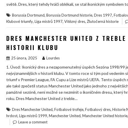
světě. Dres, který tehdy hráči oblékali, se stal ikonickým symbolem t
,
,
,
Borussia Dortmund
Borussia Dortmund historie
Dres 1997
Fotbalov
,
,
,
Klubové triumfy
Liga mistrů 1997
Vítězný dres
Žlutočerná historie
DRES MANCHESTER UNITED Z TREBLE 
HISTORII KLUBU
25 února, 2025
Lourdes
1. Úvod: Ikonický dres a nezapomenutelný úspěch Sezóna 1998/99 j
nejvýznamnějších v historii klubu. V tomto roce si tým pod vedením si
triumf v Premier League, FA Cupu a Lize mistrů UEFA. Tento úspěch 
ale také zpečetil status Manchester United jako jednoho z největších
památné sezóně, není možné se nezmínit o ikoničném dresu, který 
roku. Dres Manchester United z treble…
,
,
,
Dres Manchester United
Fotbalové trofeje
Fotbalový dres
Historie
,
,
,
hrdost
Liga mistrů 1999
Manchester United
Manchester United historie
Leave a comment