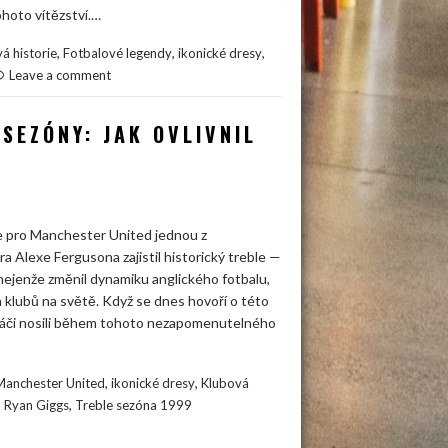
ohoto vítězství.…
,
,
,
á historie
Fotbalové legendy
ikonické dresy
Leave a comment
SEZÓNY: JAK OVLIVNIL
e pro Manchester United jednou z
ra Alexe Fergusona zajistil historický treble —
nejenže změnil dynamiku anglického fotbalu,
 klubů na světě. Když se dnes hovoří o této
hráči nosili během tohoto nezapomenutelného
,
,
 Manchester United
ikonické dresy
Klubová
,
,
Ryan Giggs
Treble sezóna 1999