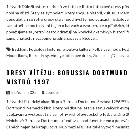
1. Úvod: Důležitost retro dresů ve fotbale Retro fotbalové dresy před
nosí na hřišti. Staly se symbolem, který spojuje historii, kulturu a ide
desetiletích se retro dresy staly neodmyslitelnou součástí fotbalovéh
samotného sportu. Není to jen o barvách a vzorech, ale o příbězích, k
považujeme za „retro“, často odkazují na ikonické okamžiky v historii 
šampionátech, nezapomenutelné zápasy a klíčové…
,
,
,
,
Beckham
Fotbalová historie
fotbalová kultura
Fotbalová móda
Fot
,
,
,
Módní ikony
Retro dresy
Vintage fotbalové dresy
Zidane
Leave 
DRESY VÍTĚZŮ: BORUSSIA DORTMUND 
MISTRŮ 1997
5 března, 2025
Lourdes
1. Úvod: Historický okamžik pro Borussii Dortmund Sezóna 1996/97 s
Dortmund. Německý klub, který byl dlouhá léta ve stínu velkých evr
očekávání a vystoupat na samotný vrchol evropského fotbalu. Dne 2
Mnichově Borussia Dortmund triumfovala nad Juventusem a poprvé v hi
úspěch nejen že katapultoval klub mezi elitu, ale také vytvořil nes