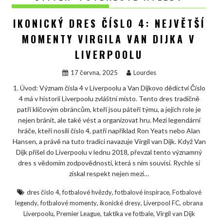
IKONICKÝ DRES ČÍSLO 4: NEJVĚTŠÍ
MOMENTY VIRGILA VAN DIJKA V
LIVERPOOLU
17 června, 2025
Lourdes
1. Úvod: Význam čísla 4 v Liverpoolu a Van Dijkovo dědictví Číslo
4 má v historii Liverpoolu zvláštní místo. Tento dres tradičně
patří klíčovým obráncům, kteří jsou páteří týmu, a jejich role je
nejen bránit, ale také vést a organizovat hru. Mezi legendární
hráče, kteří nosili číslo 4, patří například Ron Yeats nebo Alan
Hansen, a právě na tuto tradici navazuje Virgil van Dijk. Když Van
Dijk přišel do Liverpoolu v lednu 2018, převzal tento významný
dres s vědomím zodpovědnosti, která s ním souvisí. Rychle si
získal respekt nejen mezi…
,
,
,
dres číslo 4
fotbalové hvězdy
fotbalové inspirace
Fotbalové
,
,
,
,
legendy
fotbalové momenty
ikonické dresy
Liverpool FC
obrana
,
,
,
Liverpoolu
Premier League
taktika ve fotbale
Virgil van Dijk