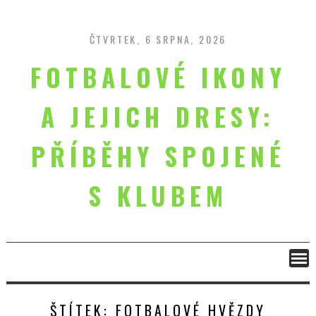
Skip
to
content
ČTVRTEK, 6 SRPNA, 2026
FOTBALOVÉ IKONY
A JEJICH DRESY:
PŘÍBĚHY SPOJENÉ
S KLUBEM
ŠTÍTEK:
FOTBALOVÉ HVĚZDY