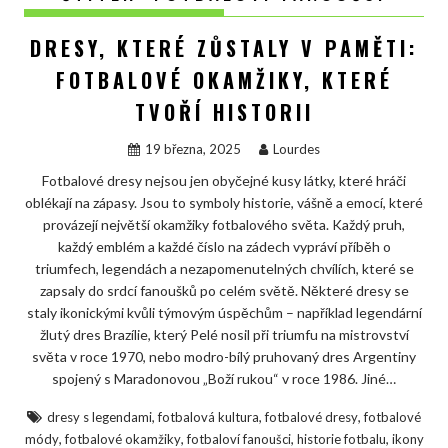
DRESY, KTERÉ ZŮSTALY V PAMĚTI:
FOTBALOVÉ OKAMŽIKY, KTERÉ
TVOŘÍ HISTORII
19 března, 2025
Lourdes
Fotbalové dresy nejsou jen obyčejné kusy látky, které hráči
oblékají na zápasy. Jsou to symboly historie, vášně a emocí, které
provázejí největší okamžiky fotbalového světa. Každý pruh,
každý emblém a každé číslo na zádech vypráví příběh o
triumfech, legendách a nezapomenutelných chvílích, které se
zapsaly do srdcí fanoušků po celém světě. Některé dresy se
staly ikonickými kvůli týmovým úspěchům – například legendární
žlutý dres Brazílie, který Pelé nosil při triumfu na mistrovství
světa v roce 1970, nebo modro-bílý pruhovaný dres Argentiny
spojený s Maradonovou „Boží rukou“ v roce 1986. Jiné…
,
,
,
dresy s legendami
fotbalová kultura
fotbalové dresy
fotbalové
,
,
,
,
módy
fotbalové okamžiky
fotbaloví fanoušci
historie fotbalu
ikony