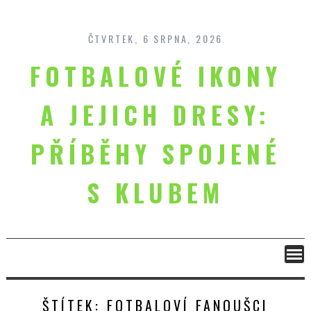
Skip
to
content
ČTVRTEK, 6 SRPNA, 2026
FOTBALOVÉ IKONY
A JEJICH DRESY:
PŘÍBĚHY SPOJENÉ
S KLUBEM
ŠTÍTEK:
FOTBALOVÍ FANOUŠCI