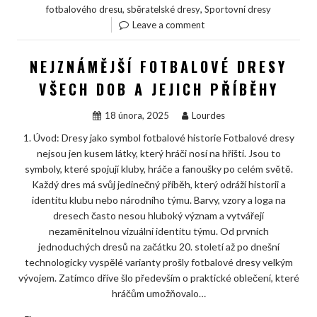
,
,
fotbalového dresu
sběratelské dresy
Sportovní dresy
Leave a comment
NEJZNÁMĚJŠÍ FOTBALOVÉ DRESY
VŠECH DOB A JEJICH PŘÍBĚHY
18 února, 2025
Lourdes
1. Úvod: Dresy jako symbol fotbalové historie Fotbalové dresy
nejsou jen kusem látky, který hráči nosí na hřišti. Jsou to
symboly, které spojují kluby, hráče a fanoušky po celém světě.
Každý dres má svůj jedinečný příběh, který odráží historii a
identitu klubu nebo národního týmu. Barvy, vzory a loga na
dresech často nesou hluboký význam a vytvářejí
nezaměnitelnou vizuální identitu týmu. Od prvních
jednoduchých dresů na začátku 20. století až po dnešní
technologicky vyspělé varianty prošly fotbalové dresy velkým
vývojem. Zatímco dříve šlo především o praktické oblečení, které
hráčům umožňovalo…