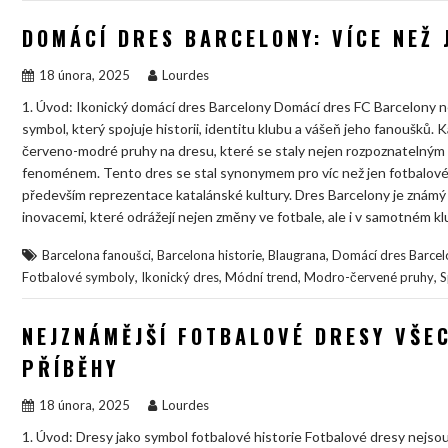
DOMÁCÍ DRES BARCELONY: VÍCE NEŽ
18 února, 2025
Lourdes
1. Úvod: Ikonický domácí dres Barcelony Domácí dres FC Barcelony 
symbol, který spojuje historii, identitu klubu a vášeň jeho fanoušků
červeno-modré pruhy na dresu, které se staly nejen rozpoznatelným 
fenoménem. Tento dres se stal synonymem pro víc než jen fotbalové ví
především reprezentace katalánské kultury. Dres Barcelony je známý 
inovacemi, které odrážejí nejen změny ve fotbale, ale i v samotném k
,
,
,
Barcelona fanoušci
Barcelona historie
Blaugrana
Domácí dres Barcel
,
,
,
,
Fotbalové symboly
Ikonický dres
Módní trend
Modro-červené pruhy
S
NEJZNÁMĚJŠÍ FOTBALOVÉ DRESY VŠEC
PŘÍBĚHY
18 února, 2025
Lourdes
1. Úvod: Dresy jako symbol fotbalové historie Fotbalové dresy nejsou j