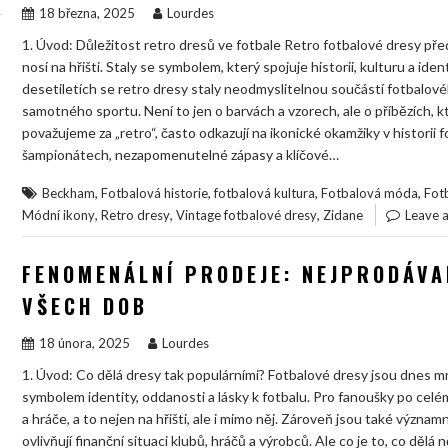
18 března, 2025
Lourdes
1. Úvod: Důležitost retro dresů ve fotbale Retro fotbalové dresy před
nosí na hřišti. Staly se symbolem, který spojuje historii, kulturu a ide
desetiletích se retro dresy staly neodmyslitelnou součástí fotbalovéh
samotného sportu. Není to jen o barvách a vzorech, ale o příbězích, k
považujeme za „retro“, často odkazují na ikonické okamžiky v historii 
šampionátech, nezapomenutelné zápasy a klíčové…
,
,
,
,
Beckham
Fotbalová historie
fotbalová kultura
Fotbalová móda
Fot
,
,
,
Módní ikony
Retro dresy
Vintage fotbalové dresy
Zidane
Leave 
FENOMENÁLNÍ PRODEJE: NEJPRODÁVA
VŠECH DOB
18 února, 2025
Lourdes
1. Úvod: Co dělá dresy tak populárními? Fotbalové dresy jsou dnes m
symbolem identity, oddanosti a lásky k fotbalu. Pro fanoušky po celé
a hráče, a to nejen na hřišti, ale i mimo něj. Zároveň jsou také výz
ovlivňují finanční situaci klubů, hráčů a výrobců. Ale co je to, co děl