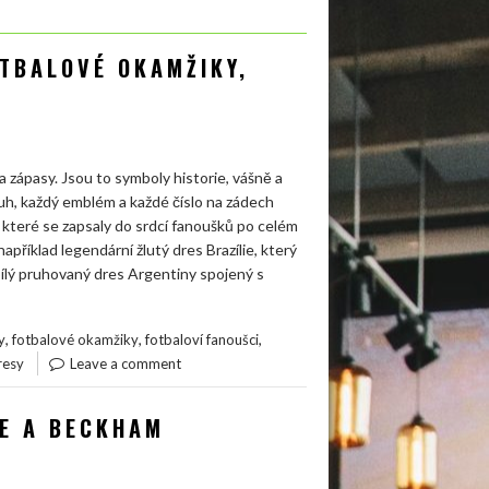
OTBALOVÉ OKAMŽIKY,
a zápasy. Jsou to symboly historie, vášně a
ruh, každý emblém a každé číslo na zádech
 které se zapsaly do srdcí fanoušků po celém
příklad legendární žlutý dres Brazílie, který
bílý pruhovaný dres Argentiny spojený s
,
,
,
y
fotbalové okamžiky
fotbaloví fanoušci
resy
Leave a comment
NE A BECKHAM