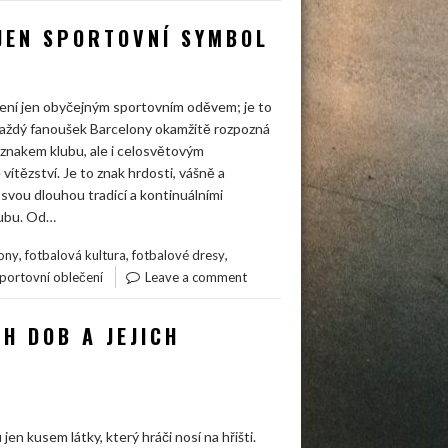
 JEN SPORTOVNÍ SYMBOL
není jen obyčejným sportovním oděvem; je to
. Každý fanoušek Barcelony okamžitě rozpozná
znakem klubu, ale i celosvětovým
tězství. Je to znak hrdosti, vášně a
svou dlouhou tradicí a kontinuálními
lubu. Od…
,
,
,
ony
fotbalová kultura
fotbalové dresy
portovní oblečení
Leave a comment
H DOB A JEJICH
en kusem látky, který hráči nosí na hřišti.