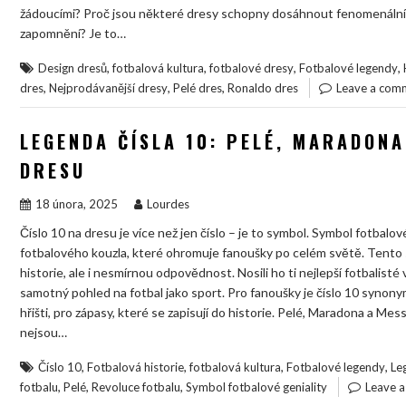
žádoucími? Proč jsou některé dresy schopny dosáhnout fenomenálních 
zapomnění? Je to…
,
,
,
,
Design dresů
fotbalová kultura
fotbalové dresy
Fotbalové legendy
,
,
,
dres
Nejprodávanější dresy
Pelé dres
Ronaldo dres
Leave a com
LEGENDA ČÍSLA 10: PELÉ, MARADONA
DRESU
18 února, 2025
Lourdes
Číslo 10 na dresu je více než jen číslo – je to symbol. Symbol fotbalové
fotbalového kouzla, které ohromuje fanoušky po celém světě. Tento 
historie, ale i nesmírnou odpovědnost. Nosili ho ti nejlepší fotbalisté v
samotný pohled na fotbal jako sport. Pro fanoušky je číslo 10 sy
hřišti, pro zápasy, které se zapisují do historie. Pelé, Maradona a Messi 
nejsou…
,
,
,
,
Číslo 10
Fotbalová historie
fotbalová kultura
Fotbalové legendy
Le
,
,
,
fotbalu
Pelé
Revoluce fotbalu
Symbol fotbalové geniality
Leave 