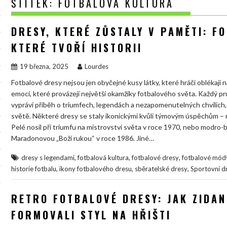
ŠTÍTEK:
FOTBALOVÁ KULTURA
DRESY, KTERÉ ZŮSTALY V PAMĚTI: F
KTERÉ TVOŘÍ HISTORII
19 března, 2025
Lourdes
Fotbalové dresy nejsou jen obyčejné kusy látky, které hráči oblékají n
emocí, které provázejí největší okamžiky fotbalového světa. Každý p
vypráví příběh o triumfech, legendách a nezapomenutelných chvílích,
světě. Některé dresy se staly ikonickými kvůli týmovým úspěchům – na
Pelé nosil při triumfu na mistrovství světa v roce 1970, nebo modro-
Maradonovou „Boží rukou“ v roce 1986. Jiné…
,
,
,
dresy s legendami
fotbalová kultura
fotbalové dresy
fotbalové mód
,
,
,
historie fotbalu
ikony fotbalového dresu
sběratelské dresy
Sportovní d
RETRO FOTBALOVÉ DRESY: JAK ZIDA
FORMOVALI STYL NA HŘIŠTI