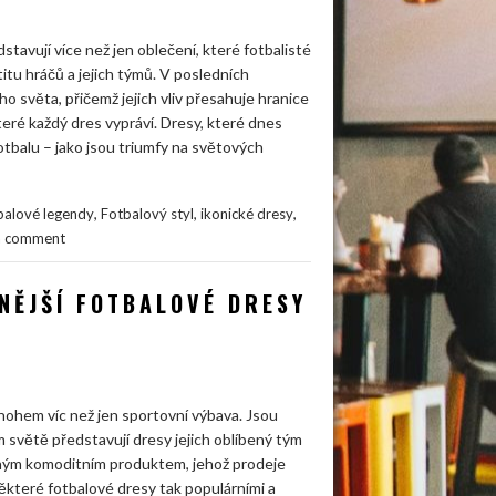
stavují více než jen oblečení, které fotbalisté
ntitu hráčů a jejich týmů. V posledních
o světa, přičemž jejich vliv přesahuje hranice
teré každý dres vypráví. Dresy, které dnes
fotbalu – jako jsou triumfy na světových
,
,
,
balové legendy
Fotbalový styl
ikonické dresy
a comment
NĚJŠÍ FOTBALOVÉ DRESY
nohem víc než jen sportovní výbava. Jsou
m světě představují dresy jejich oblíbený tým
namným komoditním produktem, jehož prodeje
á některé fotbalové dresy tak populárními a