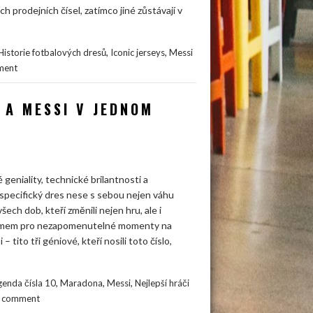
prodejních čísel, zatímco jiné zůstávají v
,
,
Historie fotbalových dresů
Iconic jerseys
Messi
ment
 A MESSI V JEDNOM
 geniality, technické brilantnosti a
specifický dres nese s sebou nejen váhu
šech dob, kteří změnili nejen hru, ale i
nonymem pro nezapomenutelné momenty na
– tito tři géniové, kteří nosili toto číslo,
,
,
,
genda čísla 10
Maradona
Messi
Nejlepší hráči
a comment