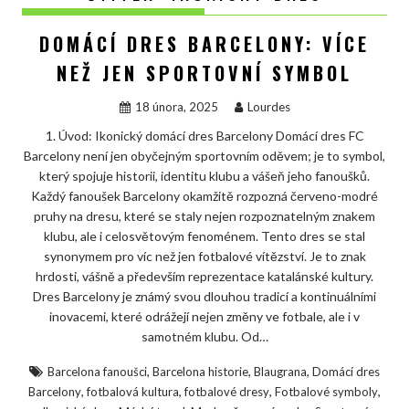
DOMÁCÍ DRES BARCELONY: VÍCE
NEŽ JEN SPORTOVNÍ SYMBOL
18 února, 2025
Lourdes
1. Úvod: Ikonický domácí dres Barcelony Domácí dres FC
Barcelony není jen obyčejným sportovním oděvem; je to symbol,
který spojuje historii, identitu klubu a vášeň jeho fanoušků.
Každý fanoušek Barcelony okamžitě rozpozná červeno-modré
pruhy na dresu, které se staly nejen rozpoznatelným znakem
klubu, ale i celosvětovým fenoménem. Tento dres se stal
synonymem pro víc než jen fotbalové vítězství. Je to znak
hrdosti, vášně a především reprezentace katalánské kultury.
Dres Barcelony je známý svou dlouhou tradicí a kontinuálními
inovacemi, které odrážejí nejen změny ve fotbale, ale i v
samotném klubu. Od…
,
,
,
Barcelona fanoušci
Barcelona historie
Blaugrana
Domácí dres
,
,
,
,
Barcelony
fotbalová kultura
fotbalové dresy
Fotbalové symboly