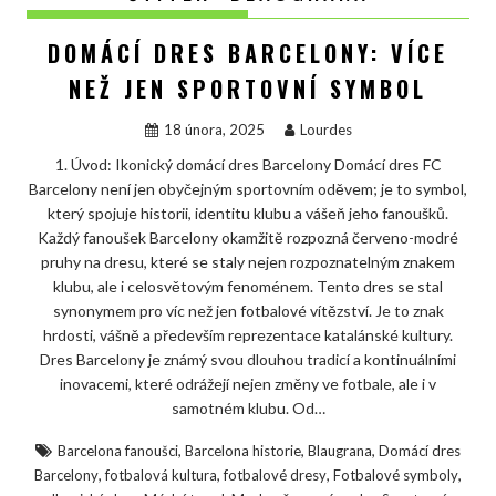
DOMÁCÍ DRES BARCELONY: VÍCE
NEŽ JEN SPORTOVNÍ SYMBOL
18 února, 2025
Lourdes
1. Úvod: Ikonický domácí dres Barcelony Domácí dres FC
Barcelony není jen obyčejným sportovním oděvem; je to symbol,
který spojuje historii, identitu klubu a vášeň jeho fanoušků.
Každý fanoušek Barcelony okamžitě rozpozná červeno-modré
pruhy na dresu, které se staly nejen rozpoznatelným znakem
klubu, ale i celosvětovým fenoménem. Tento dres se stal
synonymem pro víc než jen fotbalové vítězství. Je to znak
hrdosti, vášně a především reprezentace katalánské kultury.
Dres Barcelony je známý svou dlouhou tradicí a kontinuálními
inovacemi, které odrážejí nejen změny ve fotbale, ale i v
samotném klubu. Od…
,
,
,
Barcelona fanoušci
Barcelona historie
Blaugrana
Domácí dres
,
,
,
,
Barcelony
fotbalová kultura
fotbalové dresy
Fotbalové symboly