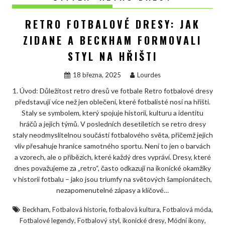
RETRO FOTBALOVÉ DRESY: JAK
ZIDANE A BECKHAM FORMOVALI
STYL NA HŘIŠTI
18 března, 2025
Lourdes
1. Úvod: Důležitost retro dresů ve fotbale Retro fotbalové dresy
představují více než jen oblečení, které fotbalisté nosí na hřišti.
Staly se symbolem, který spojuje historii, kulturu a identitu
hráčů a jejich týmů. V posledních desetiletích se retro dresy
staly neodmyslitelnou součástí fotbalového světa, přičemž jejich
vliv přesahuje hranice samotného sportu. Není to jen o barvách
a vzorech, ale o příbězích, které každý dres vypráví. Dresy, které
dnes považujeme za „retro“, často odkazují na ikonické okamžiky
v historii fotbalu – jako jsou triumfy na světových šampionátech,
nezapomenutelné zápasy a klíčové…
,
,
,
,
Beckham
Fotbalová historie
fotbalová kultura
Fotbalová móda
,
,
,
,
Fotbalové legendy
Fotbalový styl
ikonické dresy
Módní ikony