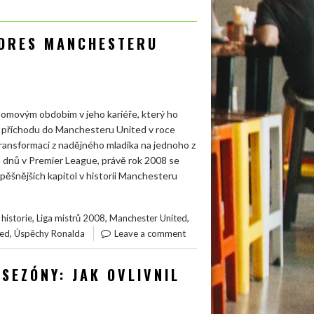
 DRES MANCHESTERU
lomovým obdobím v jeho kariéře, který ho
o příchodu do Manchesteru United v roce
transformací z nadějného mladíka na jednoho z
ích dnů v Premier League, právě rok 2008 se
úspěšnějších kapitol v historii Manchesteru
,
,
,
historie
Liga mistrů 2008
Manchester United
,
ted
Úspěchy Ronalda
Leave a comment
SEZÓNY: JAK OVLIVNIL