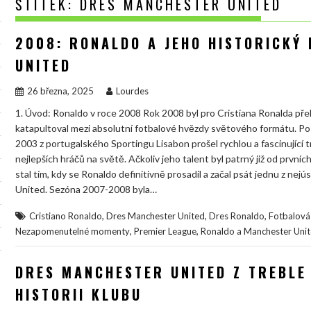
ŠTÍTEK:
DRES MANCHESTER UNITED
2008: RONALDO A JEHO HISTORICKÝ
UNITED
26 března, 2025
Lourdes
1. Úvod: Ronaldo v roce 2008 Rok 2008 byl pro Cristiana Ronalda pře
katapultoval mezi absolutní fotbalové hvězdy světového formátu. P
2003 z portugalského Sportingu Lisabon prošel rychlou a fascinující 
nejlepších hráčů na světě. Ačkoliv jeho talent byl patrný již od prvn
stal tím, kdy se Ronaldo definitivně prosadil a začal psát jednu z nej
United. Sezóna 2007-2008 byla…
,
,
,
Cristiano Ronaldo
Dres Manchester United
Dres Ronaldo
Fotbalová 
,
,
Nezapomenutelné momenty
Premier League
Ronaldo a Manchester Uni
DRES MANCHESTER UNITED Z TREBLE 
HISTORII KLUBU