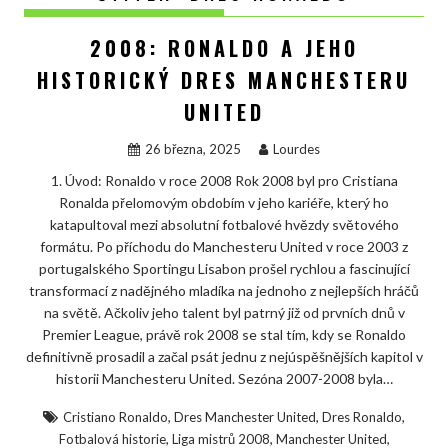
2008: RONALDO A JEHO
HISTORICKÝ DRES MANCHESTERU
UNITED
26 března, 2025
Lourdes
1. Úvod: Ronaldo v roce 2008 Rok 2008 byl pro Cristiana
Ronalda přelomovým obdobím v jeho kariéře, který ho
katapultoval mezi absolutní fotbalové hvězdy světového
formátu. Po příchodu do Manchesteru United v roce 2003 z
portugalského Sportingu Lisabon prošel rychlou a fascinující
transformací z nadějného mladíka na jednoho z nejlepších hráčů
na světě. Ačkoliv jeho talent byl patrný již od prvních dnů v
Premier League, právě rok 2008 se stal tím, kdy se Ronaldo
definitivně prosadil a začal psát jednu z nejúspěšnějších kapitol v
historii Manchesteru United. Sezóna 2007-2008 byla…
,
,
,
Cristiano Ronaldo
Dres Manchester United
Dres Ronaldo
,
,
,
Fotbalová historie
Liga mistrů 2008
Manchester United