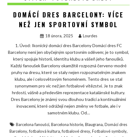
DOMÁCÍ DRES BARCELONY: VÍCE
NEŽ JEN SPORTOVNÍ SYMBOL
18 února, 2025
Lourdes
1. Úvod: Ikonický domácí dres Barcelony Domácí dres FC
Barcelony není jen obyčejným sportovním oděvem; je to symbol,
který spojuje historii, identitu klubu a vášeň jeho fanoušků.
Každý fanoušek Barcelony okamžitě rozpozná červeno-modré
pruhy na dresu, které se staly nejen rozpoznatelným znakem
klubu, ale i celosvětovým fenoménem. Tento dres se stal
synonymem pro víc než jen fotbalové vítězství. Je to znak
hrdosti, vášně a především reprezentace katalánské kultury.
Dres Barcelony je známý svou dlouhou tradicí a kontinuálními
inovacemi, které odrážejí nejen změny ve fotbale, ale i v
samotném klubu. Od…
,
,
,
Barcelona fanoušci
Barcelona historie
Blaugrana
Domácí dres
,
,
,
,
Barcelony
fotbalová kultura
fotbalové dresy
Fotbalové symboly