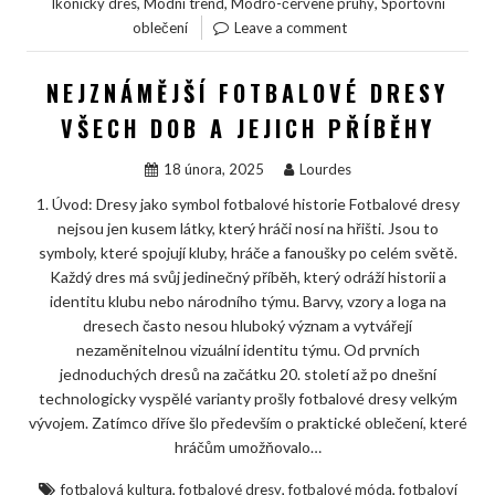
,
,
,
Ikonický dres
Módní trend
Modro-červené pruhy
Sportovní
oblečení
Leave a comment
NEJZNÁMĚJŠÍ FOTBALOVÉ DRESY
VŠECH DOB A JEJICH PŘÍBĚHY
18 února, 2025
Lourdes
1. Úvod: Dresy jako symbol fotbalové historie Fotbalové dresy
nejsou jen kusem látky, který hráči nosí na hřišti. Jsou to
symboly, které spojují kluby, hráče a fanoušky po celém světě.
Každý dres má svůj jedinečný příběh, který odráží historii a
identitu klubu nebo národního týmu. Barvy, vzory a loga na
dresech často nesou hluboký význam a vytvářejí
nezaměnitelnou vizuální identitu týmu. Od prvních
jednoduchých dresů na začátku 20. století až po dnešní
technologicky vyspělé varianty prošly fotbalové dresy velkým
vývojem. Zatímco dříve šlo především o praktické oblečení, které
hráčům umožňovalo…
,
,
,
fotbalová kultura
fotbalové dresy
fotbalové móda
fotbaloví