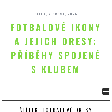
Skip
to
content
PÁTEK, 7 SRPNA, 2026
FOTBALOVÉ IKONY
A JEJICH DRESY:
PŘÍBĚHY SPOJENÉ
S KLUBEM
ŠTÍTEK:
FOTBALOVÉ DRESY