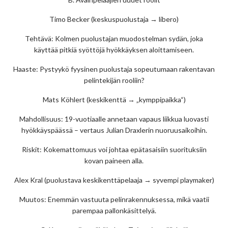
Timo Becker (keskuspuolustaja → libero)
Tehtävä: Kolmen puolustajan muodostelman sydän, joka
käyttää pitkiä syöttöjä hyökkäyksen aloittamiseen.
Haaste: Pystyykö fyysinen puolustaja sopeutumaan rakentavan
pelintekijän rooliin?
Mats Köhlert (keskikenttä → „kymppipaikka“)
Mahdollisuus: 19-vuotiaalle annetaan vapaus liikkua luovasti
hyökkäyspäässä – vertaus Julian Draxlerin nuoruusaikoihin.
Riskit: Kokemattomuus voi johtaa epätasaisiin suorituksiin
kovan paineen alla.
Alex Kral (puolustava keskikenttäpelaaja → syvempi playmaker)
Muutos: Enemmän vastuuta pelinrakennuksessa, mikä vaatii
parempaa pallonkäsittelyä.