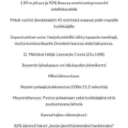
1.89 m pituus ja 92% ilmassa onnistumisprosentti
edelliskaudella
Pitkät syötöt (keskimäärin 45 m/ottelu) avaavat pelin nopeille
hyökkääjille
Sopeutumisen aste: Harjoitusleirillä nähty lupaavia merkkejä,
mutta kommunikaatio Drexlerin kanssa vielä hakusessa.
D. Yllättävä tekijä: Leonardo Costa (21v, LWB)
Bayernin lainalupaus voi olla kauden jokerikortti
Miksi kiinnostava:
Nopein pelaaja joukkueessa (100m 11.2 sekuntia)
Muunneltavuus: Pystyy pelaamaan sekä hyökkääjänä että
puolustavana laituria
Kannattajien näkemykset:
62% äänesti hänet „kesän jännittävimmäksi hankinnaksi“