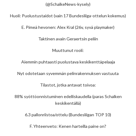
(@SchalkeNews-kysely)
Huoli: Puolustustaidot (vain 17 Bundesliiga-ottelun kokemus)
E. Pimeä hevonen: Alex Kral (26v, syvä playmaker)
Taktinen avain Geraertsin peliin
Muuttunut rooli:
Aiemmin puhtaasti puolustava keskikenttäpelaaja
Nyt odotetaan syvemmän pelinrakennuksen vastuuta
Tilastot, jotka antavat toivoa:
88% syöttöonnistuminen edelliskaudella (paras Schalken
keskikentällä)
6.3 pallonriistoa/ottelu (Bundesliigan TOP 10)
F. Yhteenveto: Kenen harteilla paine on?