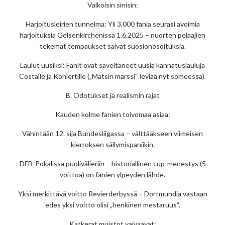
Valkoisin sinisin:
Harjoitusleirien tunnelma: Yli 3,000 fania seurasi avoimia
harjoituksia Gelsenkirchenissä 1.6.2025 – nuorten pelaajien
tekemät tempaukset saivat suosionosoituksia.
Laulut uusiksi: Fanit ovat säveltäneet uusia kannatuslauluja
Costalle ja Köhlertille („Matsin marssi“ leviää nyt someessa).
B. Odotukset ja realismin rajat
Kauden kolme fanien toivomaa asiaa:
Vähintään 12. sija Bundesliigassa – välttääkseen viimeisen
kierroksen säilymispaniikin.
DFB-Pokalissa puolivälieriin – historiallinen cup-menestys (5
voittoa) on fanien ylpeyden lähde.
Yksi merkittävä voitto Revierderbyssä – Dortmundia vastaan
edes yksi voitto olisi „henkinen mestaruus“.
Katkerat muistot vaivaavat: