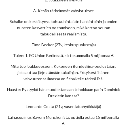
A. Kesän tärkeimmät vahvistukset
Schalke on keskittynyt kohtuuhintaisiin hankintoihin ja omien
nuorten kasvattien nostamiseen, mikä kertoo seuran
taloudellisesta realismista.
Timo Becker (27v, keskuspuolustaja)
Tulee: 1. FC Union Berlinistä, siirtosummalla 5 miljoonaa €.
Mitä tuo joukkueeseen: Kokeneen Bundesliiga-puolustajan,
joka auttaa järjestämään takalinjan. Erityisesti hänen
vahvuutensa ilmassa on Schalkelle tärkeä lisä.
Haaste: Pystyykö hän muodostamaan tehokkaan parin Dominick
Drexlerin kanssa?
Leonardo Costa (21v, vasen laitahyökkääjä)
Lainasopimus Bayern Münchenistä, optiolla ostaa 15 miljoonalla
€.