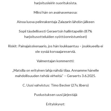
harjoitusleirin suorituksista.
Miksi hän on avainasemassa:
Ainoa luova pelinrakentaja Zalazarin lähdön jälkeen
Sopii täydellisesti Geraertsin hallintapeliin (87%
harjoitusotteluiden syöttöonnistumiset)
Riskit: Painajaisskenaario, jos hän loukkaantuu – joukkueella ei
ole syvää korvaajareserviä.
Valmentajan kommentti:
„Matsilla on erityinen lahja nähdä tilaa. Annamme hänelle
mahdollisuuden tehdä virheitä.“ – Geraerts 3.6.2025.
C. Uusi vahvistus: Timo Becker (27v, libero)
Puolustuksen uusi järjestäjä
Erityiskyvyt: