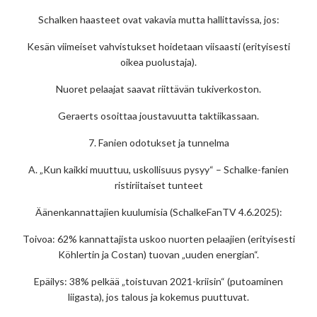
Schalken haasteet ovat vakavia mutta hallittavissa, jos:
Kesän viimeiset vahvistukset hoidetaan viisaasti (erityisesti
oikea puolustaja).
Nuoret pelaajat saavat riittävän tukiverkoston.
Geraerts osoittaa joustavuutta taktiikassaan.
7. Fanien odotukset ja tunnelma
A. „Kun kaikki muuttuu, uskollisuus pysyy“ – Schalke-fanien
ristiriitaiset tunteet
Äänenkannattajien kuulumisia (SchalkeFanTV 4.6.2025):
Toivoa: 62% kannattajista uskoo nuorten pelaajien (erityisesti
Köhlertin ja Costan) tuovan „uuden energian“.
Epäilys: 38% pelkää „toistuvan 2021-kriisin“ (putoaminen
liigasta), jos talous ja kokemus puuttuvat.