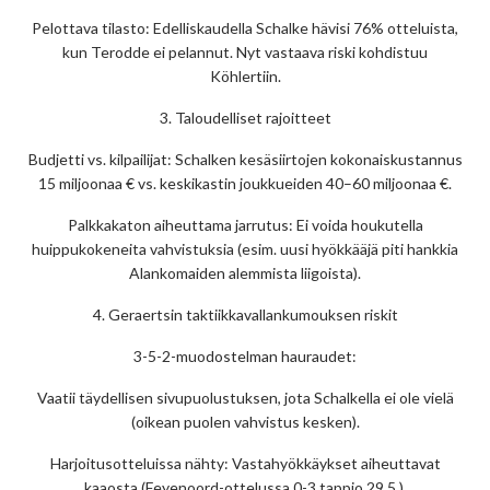
Pelottava tilasto: Edelliskaudella Schalke hävisi 76% otteluista,
kun Terodde ei pelannut. Nyt vastaava riski kohdistuu
Köhlertiin.
3. Taloudelliset rajoitteet
Budjetti vs. kilpailijat: Schalken kesäsiirtojen kokonaiskustannus
15 miljoonaa € vs. keskikastin joukkueiden 40–60 miljoonaa €.
Palkkakaton aiheuttama jarrutus: Ei voida houkutella
huippukokeneita vahvistuksia (esim. uusi hyökkääjä piti hankkia
Alankomaiden alemmista liigoista).
4. Geraertsin taktiikkavallankumouksen riskit
3-5-2-muodostelman hauraudet:
Vaatii täydellisen sivupuolustuksen, jota Schalkella ei ole vielä
(oikean puolen vahvistus kesken).
Harjoitusotteluissa nähty: Vastahyökkäykset aiheuttavat
kaaosta (Feyenoord-ottelussa 0-3 tappio 29.5.).