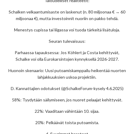
Taloudelliset realiteetit:
Schalken velkaantumisaste on laskenut (n. 80 miljoonaa € → 60
miljoonaa €), mutta investoinnit nuoriin on pakko tehdä.
Menestys cupissa tai liigassa voi tuoda tärkeitä lisätuloja.
Seuran tulevaisuus:
Parhaassa tapauksessa: Jos Köhlert ja Costa kehittyvät,
Schalke voi olla Eurokarsintojen kynnyksellä 2026-2027.
Huonoin skenaario: Uusi putoamiskamppailu heikentää nuorten
lahjakkuuksien uskoa projektiin.
D. Kannattajien odotukset (@SchalkeForum-kysely 4.6.2025)
58%: Tyydytään säilymiseen, jos nuoret pelaajat kehittyvät.
22%: Vaaditaan vähintään 10. sijaa.
20%: Pelkäävät toista putoamista.
6. Suurimmat haasteet