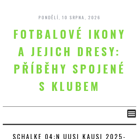
Skip
to
content
PONDĚLÍ, 10 SRPNA, 2026
FOTBALOVÉ IKONY
A JEJICH DRESY:
PŘÍBĚHY SPOJENÉ
S KLUBEM
SCHALKE 04:N UUSI KAUSI 2025-