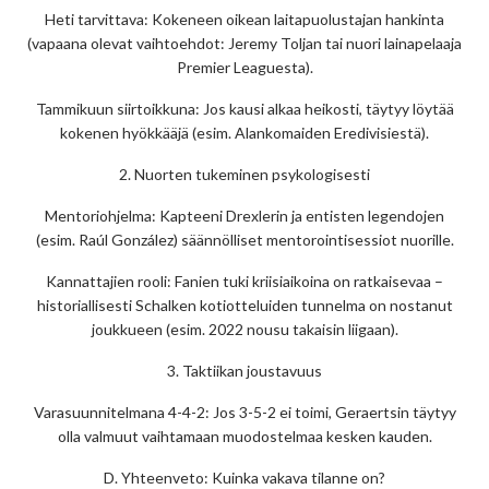
Heti tarvittava: Kokeneen oikean laitapuolustajan hankinta
(vapaana olevat vaihtoehdot: Jeremy Toljan tai nuori lainapelaaja
Premier Leaguesta).
Tammikuun siirtoikkuna: Jos kausi alkaa heikosti, täytyy löytää
kokenen hyökkääjä (esim. Alankomaiden Eredivisiestä).
2. Nuorten tukeminen psykologisesti
Mentoriohjelma: Kapteeni Drexlerin ja entisten legendojen
(esim. Raúl González) säännölliset mentorointisessiot nuorille.
Kannattajien rooli: Fanien tuki kriisiaikoina on ratkaisevaa –
historiallisesti Schalken kotiotteluiden tunnelma on nostanut
joukkueen (esim. 2022 nousu takaisin liigaan).
3. Taktiikan joustavuus
Varasuunnitelmana 4-4-2: Jos 3-5-2 ei toimi, Geraertsin täytyy
olla valmuut vaihtamaan muodostelmaa kesken kauden.
D. Yhteenveto: Kuinka vakava tilanne on?