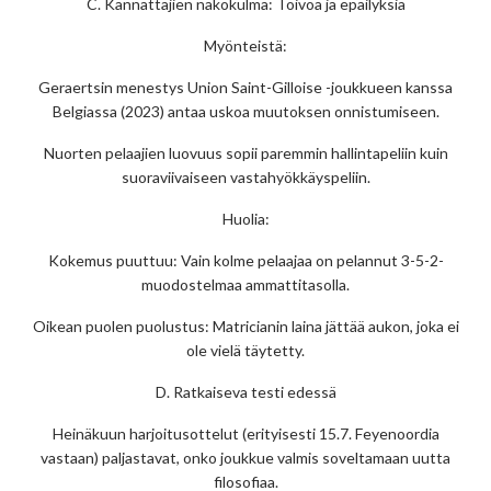
C. Kannattajien näkökulma: Toivoa ja epäilyksiä
Myönteistä:
Geraertsin menestys Union Saint-Gilloise -joukkueen kanssa
Belgiassa (2023) antaa uskoa muutoksen onnistumiseen.
Nuorten pelaajien luovuus sopii paremmin hallintapeliin kuin
suoraviivaiseen vastahyökkäyspeliin.
Huolia:
Kokemus puuttuu: Vain kolme pelaajaa on pelannut 3-5-2-
muodostelmaa ammattitasolla.
Oikean puolen puolustus: Matricianin laina jättää aukon, joka ei
ole vielä täytetty.
D. Ratkaiseva testi edessä
Heinäkuun harjoitusottelut (erityisesti 15.7. Feyenoordia
vastaan) paljastavat, onko joukkue valmis soveltamaan uutta
filosofiaa.