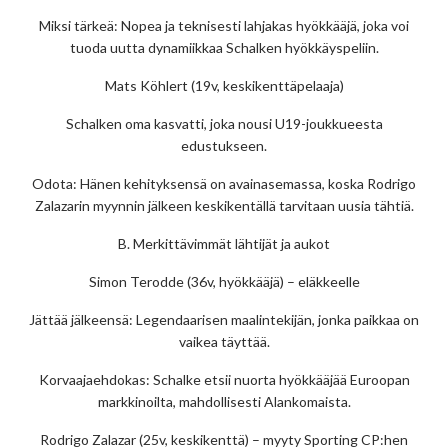
Miksi tärkeä: Nopea ja teknisesti lahjakas hyökkääjä, joka voi
tuoda uutta dynamiikkaa Schalken hyökkäyspeliin.
Mats Köhlert (19v, keskikenttäpelaaja)
Schalken oma kasvatti, joka nousi U19-joukkueesta
edustukseen.
Odota: Hänen kehityksensä on avainasemassa, koska Rodrigo
Zalazarin myynnin jälkeen keskikentällä tarvitaan uusia tähtiä.
B. Merkittävimmät lähtijät ja aukot
Simon Terodde (36v, hyökkääjä) – eläkkeelle
Jättää jälkeensä: Legendaarisen maalintekijän, jonka paikkaa on
vaikea täyttää.
Korvaajaehdokas: Schalke etsii nuorta hyökkääjää Euroopan
markkinoilta, mahdollisesti Alankomaista.
Rodrigo Zalazar (25v, keskikenttä) – myyty Sporting CP:hen