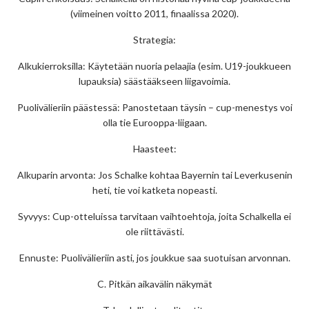
(viimeinen voitto 2011, finaalissa 2020).
Strategia:
Alkukierroksilla: Käytetään nuoria pelaajia (esim. U19-joukkueen
lupauksia) säästääkseen liigavoimia.
Puolivälieriin päästessä: Panostetaan täysin – cup-menestys voi
olla tie Eurooppa-liigaan.
Haasteet:
Alkuparin arvonta: Jos Schalke kohtaa Bayernin tai Leverkusenin
heti, tie voi katketa nopeasti.
Syvyys: Cup-otteluissa tarvitaan vaihtoehtoja, joita Schalkella ei
ole riittävästi.
Ennuste: Puolivälieriin asti, jos joukkue saa suotuisan arvonnan.
C. Pitkän aikavälin näkymät