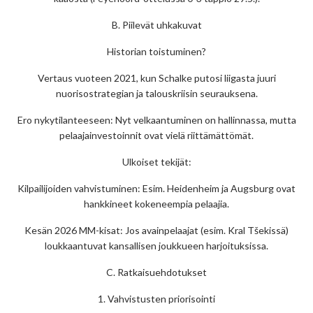
B. Piilevät uhkakuvat
Historian toistuminen?
Vertaus vuoteen 2021, kun Schalke putosi liigasta juuri
nuorisostrategian ja talouskriisin seurauksena.
Ero nykytilanteeseen: Nyt velkaantuminen on hallinnassa, mutta
pelaajainvestoinnit ovat vielä riittämättömät.
Ulkoiset tekijät:
Kilpailijoiden vahvistuminen: Esim. Heidenheim ja Augsburg ovat
hankkineet kokeneempia pelaajia.
Kesän 2026 MM-kisat: Jos avainpelaajat (esim. Kral Tšekissä)
loukkaantuvat kansallisen joukkueen harjoituksissa.
C. Ratkaisuehdotukset
1. Vahvistusten priorisointi