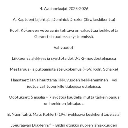
4. Avainpelaajat 2025-2026
A. Kapteeni ja johtaja: Dominick Drexler (35v, keskikenttä)
Rooli: Kokeneen veteraanin tehtävä on vakauttaa joukkuetta
Geraertsin uudessa systeemissä.
Vahvuudet:
Liikkeensä älykkyys ja syöttötaidot 3-5-2-muodostelmassa
Mestaruus- ja putoamistaistelukokemus (HSV, Köln, Schalke)
Haasteet: Iän aiheuttama liikkuvuuden heikkeneminen – voi
joutua vaihtopenkille tiukoissa otteluissa.
Odotukset: 5 maalia + 7 syöttöä kaudella, mutta tärkein panus
on henkinen johtajuus.
B. Nuori tähti: Mats Köhlert (19v, hyökkäävä keskikenttäpelaaja)
„Seuraavan Draxlerin?“ – Bildin otsikko nuoren lahjakkuuden