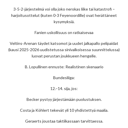
3-5-2-järjestelmä voi olla joko nerokas liike tai katastrofi –
harjoitusottelut (kuten 0-3 Feyenoordille) ovat herättäneet
kysymyksiä.
Fanien uskollisuus on ratkaisevaa
Veltins-Arenan täydet katsomot ja uudet jalkapallo pelipaidat
(kausi 2025-2026 uudistetussa sinivalkoisessa suunnittelussa)
luovat perustan joukkueen hengelle.
B. Lopullinen ennuste: Realistinen skenaario
Bundesliiga:
12.–14. sija, jos:
Becker pystyy järjestämään puolustuksen.
Costa ja Köhlert tekevät yli 10 yhdistettyä maalia.
Geraerts joustaa taktiikassaan tarvittaessa.