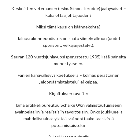
Keskeisten veteraanien (esim. Simon Terodde) jäähyväiset –
kuka ottaa johtajuuden?
Miksi tämä kausi on käännekohta?
Talousrakenneuudistus on saatu viimein alkuun (uudet
sponsorit, velkajärjestelyt).
Seuran 120-vuotisjuhlavuosi (perustettu 1905) lisää paineita
menestykseen.
Fanien kärsivällisyys koetuksella – kolmas perättäinen
„eloonjäämistaistelu“ ei kelpaa.
Kirjoituksen tavoite:
Tämä artikkeli pureutuu Schalke 04:n valmistautumiseen,
avainpelaajiin ja realistisiin tavoitteisiin. Onko joukkueella
mahdollisuuksia yllätää, vai odottaako taas kireä
putoamistaistelu?
2. Joukkueen nykytila