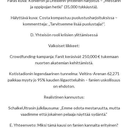
Paras kuva: Köhlertin ja Drexlerin yhteinen harjoitus – „Mestarin
ja oppipojan hetki“ (35,000 tykkäystä).
Hälyttävä kuva: Costa kompastuu puolustusharjoituksissa –
kommentteja: „Tarvitsemme lisää puolustajia!“.
D. Yhteisön rooli kriisien ylittämisessä
Valkoiset liikkeet:
Crowdfunding-kampanja: Fanit keräsivät 250,000 € tukemaan
nuorten akatemian kehittämistä.
Kotistadionin legendaarinen tunnelma: Veltins-Arenan 62,271
paikkaa myyty jo 95% kauden liigaotteluihin – fanien uskollisuus
on ehdoton.
Realistinen kannustus:
SchalkeUltrasin julkilausuma: „Emme odota mestaruutta, mutta
vaadimme että jokainen pelaaja näyttää sydäntä.“
E. Yhteenveto: Miksi tämä kausi on fanien kannalta erityinen?