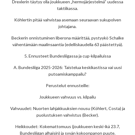
Drexlerin täytyy olla joukkueen „hermojärjestelmä“ uudessa
taktiikassa.
Köhlertin pitää vahvistaa asemaan seuraavan sukupolven
johtajana.
Beckerin onnistuminen liberona määrittää, pystyykö Schalke
vähentämään maalinsaantia (edelliskaudella 63 päästettyä).
5. Ennusteet Bundesliigassa ja cup-kilpailuissa
A. Bundesliiga 2025-2026: Taistelua keskikastissa vai uusi
putoamiskamppailu?
Perustelut ennusteille:
Joukkueen vahvuus vs. kilpailu
Vahvuudet: Nuorten lahjakkuuksien nousu (Köhlert, Costa) ja
puolustuksen vahvistus (Becker).
Heikkoudet: Kokemattomuus (joukkueen keski-ikä 23.7,
Bundesliigan alhaisin) ja syvän kokoonpanon puute.