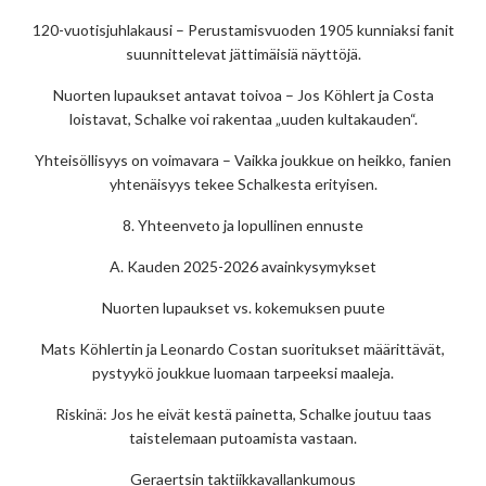
120-vuotisjuhlakausi – Perustamisvuoden 1905 kunniaksi fanit
suunnittelevat jättimäisiä näyttöjä.
Nuorten lupaukset antavat toivoa – Jos Köhlert ja Costa
loistavat, Schalke voi rakentaa „uuden kultakauden“.
Yhteisöllisyys on voimavara – Vaikka joukkue on heikko, fanien
yhtenäisyys tekee Schalkesta erityisen.
8. Yhteenveto ja lopullinen ennuste
A. Kauden 2025-2026 avainkysymykset
Nuorten lupaukset vs. kokemuksen puute
Mats Köhlertin ja Leonardo Costan suoritukset määrittävät,
pystyykö joukkue luomaan tarpeeksi maaleja.
Riskinä: Jos he eivät kestä painetta, Schalke joutuu taas
taistelemaan putoamista vastaan.
Geraertsin taktiikkavallankumous