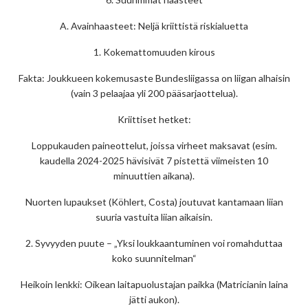
A. Avainhaasteet: Neljä kriittistä riskialuetta
1. Kokemattomuuden kirous
Fakta: Joukkueen kokemusaste Bundesliigassa on liigan alhaisin
(vain 3 pelaajaa yli 200 pääsarjaottelua).
Kriittiset hetket:
Loppukauden paineottelut, joissa virheet maksavat (esim.
kaudella 2024-2025 hävisivät 7 pistettä viimeisten 10
minuuttien aikana).
Nuorten lupaukset (Köhlert, Costa) joutuvat kantamaan liian
suuria vastuita liian aikaisin.
2. Syvyyden puute – „Yksi loukkaantuminen voi romahduttaa
koko suunnitelman“
Heikoin lenkki: Oikean laitapuolustajan paikka (Matricianin laina
jätti aukon).