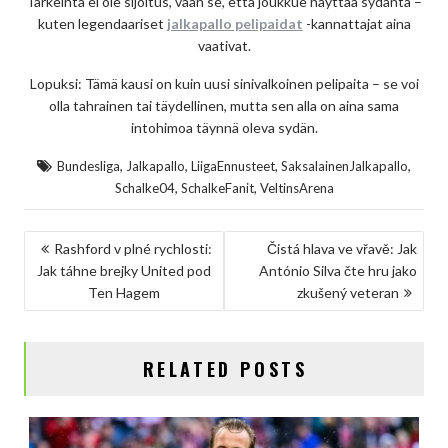
Tärkeintä ei ole sijoitus, vaan se, että joukkue näyttää sydäntä –
kuten legendaariset
jalkapallo pelipaidat
-kannattajat aina
vaativat.
Lopuksi: Tämä kausi on kuin uusi sinivalkoinen pelipaita – se voi
olla tahrainen tai täydellinen, mutta sen alla on aina sama
intohimoa täynnä oleva sydän.
,
,
,
,
Bundesliga
Jalkapallo
LiigaEnnusteet
SaksalainenJalkapallo
,
,
Schalke04
SchalkeFanit
VeltinsArena
NAVIGACE
Rashford v plné rychlosti:
Čistá hlava ve vřavě: Jak
Jak táhne brejky United pod
António Silva čte hru jako
PRO
Ten Hagem
zkušený veteran
PŘÍSPĚVEK
RELATED POSTS