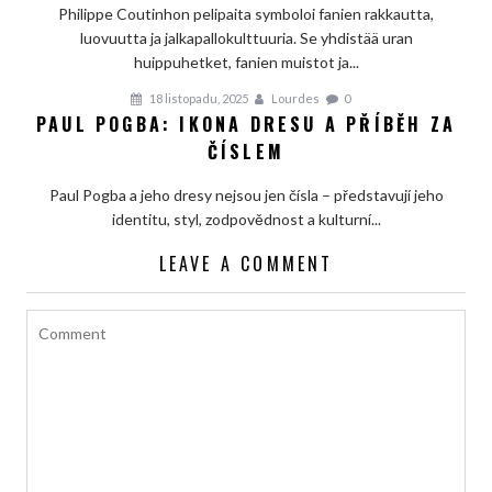
Philippe Coutinhon pelipaita symboloi fanien rakkautta,
luovuutta ja jalkapallokulttuuria. Se yhdistää uran
huippuhetket, fanien muistot ja...
18 listopadu, 2025
Lourdes
0
PAUL POGBA: IKONA DRESU A PŘÍBĚH ZA
ČÍSLEM
Paul Pogba a jeho dresy nejsou jen čísla – představují jeho
identitu, styl, zodpovědnost a kulturní...
LEAVE A COMMENT