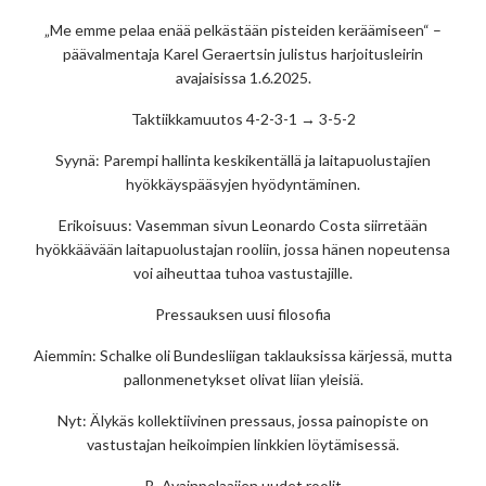
„Me emme pelaa enää pelkästään pisteiden keräämiseen“ –
päävalmentaja Karel Geraertsin julistus harjoitusleirin
avajaisissa 1.6.2025.
Taktiikkamuutos 4-2-3-1 → 3-5-2
Syynä: Parempi hallinta keskikentällä ja laitapuolustajien
hyökkäyspääsyjen hyödyntäminen.
Erikoisuus: Vasemman sivun Leonardo Costa siirretään
hyökkäävään laitapuolustajan rooliin, jossa hänen nopeutensa
voi aiheuttaa tuhoa vastustajille.
Pressauksen uusi filosofia
Aiemmin: Schalke oli Bundesliigan taklauksissa kärjessä, mutta
pallonmenetykset olivat liian yleisiä.
Nyt: Älykäs kollektiivinen pressaus, jossa painopiste on
vastustajan heikoimpien linkkien löytämisessä.
B. Avainpelaajien uudet roolit