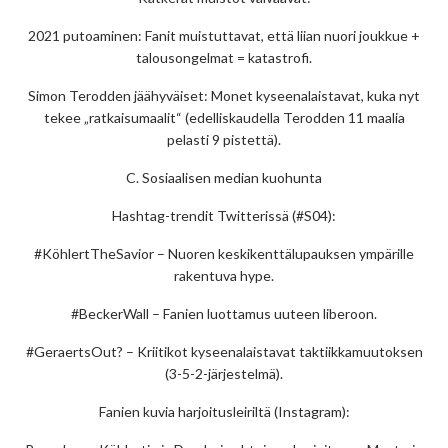
2021 putoaminen: Fanit muistuttavat, että liian nuori joukkue +
talousongelmat = katastrofi.
Simon Terodden jäähyväiset: Monet kyseenalaistavat, kuka nyt
tekee „ratkaisumaalit“ (edelliskaudella Terodden 11 maalia
pelasti 9 pistettä).
C. Sosiaalisen median kuohunta
Hashtag-trendit Twitterissä (#S04):
#KöhlertTheSavior – Nuoren keskikenttälupauksen ympärille
rakentuva hype.
#BeckerWall – Fanien luottamus uuteen liberoon.
#GeraertsOut? – Kriitikot kyseenalaistavat taktiikkamuutoksen
(3-5-2-järjestelmä).
Fanien kuvia harjoitusleiriltä (Instagram):