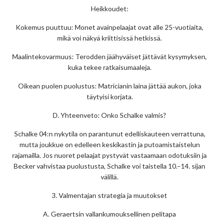
Heikkoudet:
Kokemus puuttuu: Monet avainpelaajat ovat alle 25-vuotiaita,
mikä voi näkyä kriittisissä hetkissä.
Maalintekovarmuus: Terodden jäähyväiset jättävät kysymyksen,
kuka tekee ratkaisumaaleja.
Oikean puolen puolustus: Matricianin laina jättää aukon, joka
täytyisi korjata.
D. Yhteenveto: Onko Schalke valmis?
Schalke 04:n nykytila on parantunut edelliskauteen verrattuna,
mutta joukkue on edelleen keskikastin ja putoamistaistelun
rajamailla. Jos nuoret pelaajat pystyvät vastaamaan odotuksiin ja
Becker vahvistaa puolustusta, Schalke voi taistella 10.–14. sijan
välillä.
3. Valmentajan strategia ja muutokset
A. Geraertsin vallankumouksellinen pelitapa