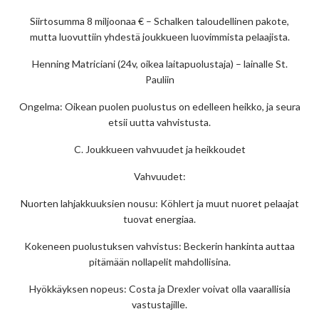
Siirtosumma 8 miljoonaa € – Schalken taloudellinen pakote,
mutta luovuttiin yhdestä joukkueen luovimmista pelaajista.
Henning Matriciani (24v, oikea laitapuolustaja) – lainalle St.
Pauliin
Ongelma: Oikean puolen puolustus on edelleen heikko, ja seura
etsii uutta vahvistusta.
C. Joukkueen vahvuudet ja heikkoudet
Vahvuudet:
Nuorten lahjakkuuksien nousu: Köhlert ja muut nuoret pelaajat
tuovat energiaa.
Kokeneen puolustuksen vahvistus: Beckerin hankinta auttaa
pitämään nollapelit mahdollisina.
Hyökkäyksen nopeus: Costa ja Drexler voivat olla vaarallisia
vastustajille.