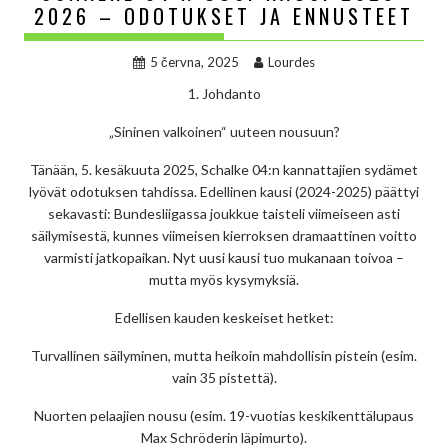
2026 – ODOTUKSET JA ENNUSTEET
5 června, 2025
Lourdes
1. Johdanto
„Sininen valkoinen“ uuteen nousuun?
Tänään, 5. kesäkuuta 2025, Schalke 04:n kannattajien sydämet
lyövät odotuksen tahdissa. Edellinen kausi (2024-2025) päättyi
sekavasti: Bundesliigassa joukkue taisteli viimeiseen asti
säilymisestä, kunnes viimeisen kierroksen dramaattinen voitto
varmisti jatkopaikan. Nyt uusi kausi tuo mukanaan toivoa –
mutta myös kysymyksiä.
Edellisen kauden keskeiset hetket:
Turvallinen säilyminen, mutta heikoin mahdollisin pistein (esim.
vain 35 pistettä).
Nuorten pelaajien nousu (esim. 19-vuotias keskikenttälupaus
Max Schröderin läpimurto).