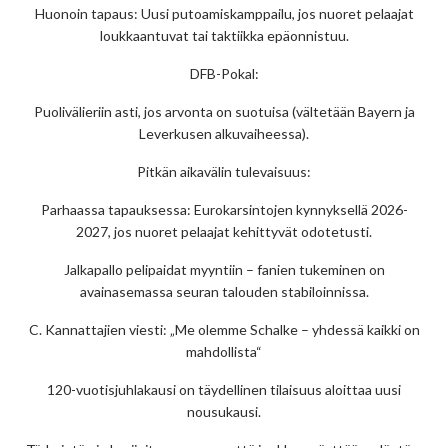
Huonoin tapaus: Uusi putoamiskamppailu, jos nuoret pelaajat
loukkaantuvat tai taktiikka epäonnistuu.
DFB-Pokal:
Puolivälieriin asti, jos arvonta on suotuisa (vältetään Bayern ja
Leverkusen alkuvaiheessa).
Pitkän aikavälin tulevaisuus:
Parhaassa tapauksessa: Eurokarsintojen kynnyksellä 2026-
2027, jos nuoret pelaajat kehittyvät odotetusti.
Jalkapallo pelipaidat myyntiin – fanien tukeminen on
avainasemassa seuran talouden stabiloinnissa.
C. Kannattajien viesti: „Me olemme Schalke – yhdessä kaikki on
mahdollista“
120-vuotisjuhlakausi on täydellinen tilaisuus aloittaa uusi
nousukausi.