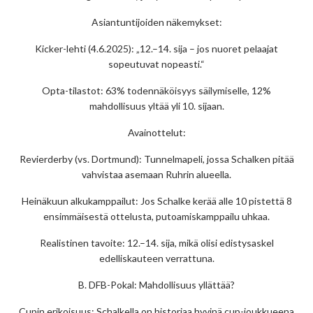
Asiantuntijoiden näkemykset:
Kicker-lehti (4.6.2025): „12.–14. sija – jos nuoret pelaajat
sopeutuvat nopeasti.“
Opta-tilastot: 63% todennäköisyys säilymiselle, 12%
mahdollisuus yltää yli 10. sijaan.
Avainottelut:
Revierderby (vs. Dortmund): Tunnelmapeli, jossa Schalken pitää
vahvistaa asemaan Ruhrin alueella.
Heinäkuun alkukamppailut: Jos Schalke kerää alle 10 pistettä 8
ensimmäisestä ottelusta, putoamiskamppailu uhkaa.
Realistinen tavoite: 12.–14. sija, mikä olisi edistysaskel
edelliskauteen verrattuna.
B. DFB-Pokal: Mahdollisuus yllättää?
Cupin erikoisuus: Schalkella on historiaa hyvinä cup-joukkueena