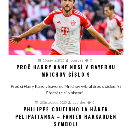
10 února, 2026
Lourdes
0
PROČ HARRY KANE NOSÍ V BAYERNU
MNICHOV ČÍSLO 9
Proč si Harry Kane v Bayernu Mnichov vybral dres s číslem 9?
Přečtěte si o historii...
20 listopadu, 2025
Lourdes
0
PHILIPPE COUTINHO JA HÄNEN
PELIPAITANSA – FANIEN RAKKAUDEN
SYMBOLI