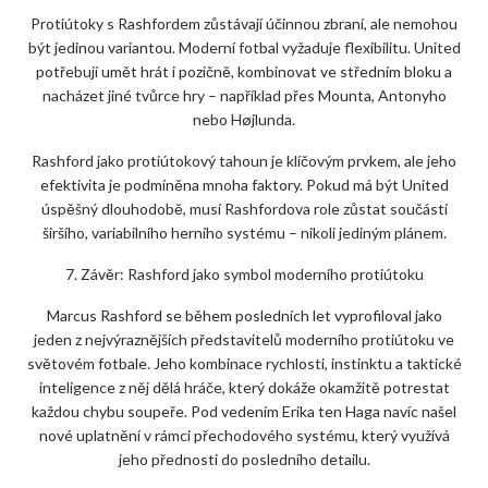
Protiútoky s Rashfordem zůstávají účinnou zbraní, ale nemohou
být jedinou variantou. Moderní fotbal vyžaduje flexibilitu. United
potřebují umět hrát i pozičně, kombinovat ve středním bloku a
nacházet jiné tvůrce hry – například přes Mounta, Antonyho
nebo Højlunda.
Rashford jako protiútokový tahoun je klíčovým prvkem, ale jeho
efektivita je podmíněna mnoha faktory. Pokud má být United
úspěšný dlouhodobě, musí Rashfordova role zůstat součástí
širšího, variabilního herního systému – nikoli jediným plánem.
7. Závěr: Rashford jako symbol moderního protiútoku
Marcus Rashford se během posledních let vyprofiloval jako
jeden z nejvýraznějších představitelů moderního protiútoku ve
světovém fotbale. Jeho kombinace rychlosti, instinktu a taktické
inteligence z něj dělá hráče, který dokáže okamžitě potrestat
každou chybu soupeře. Pod vedením Erika ten Haga navíc našel
nové uplatnění v rámci přechodového systému, který využívá
jeho přednosti do posledního detailu.