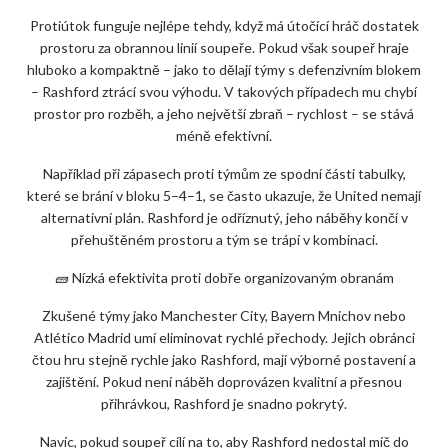
Protiútok funguje nejlépe tehdy, když má útočící hráč dostatek
prostoru za obrannou linií soupeře. Pokud však soupeř hraje
hluboko a kompaktně – jako to dělají týmy s defenzivním blokem
– Rashford ztrácí svou výhodu. V takových případech mu chybí
prostor pro rozběh, a jeho největší zbraň – rychlost – se stává
méně efektivní.
Například při zápasech proti týmům ze spodní části tabulky,
které se brání v bloku 5–4–1, se často ukazuje, že United nemají
alternativní plán. Rashford je odříznutý, jeho náběhy končí v
přehuštěném prostoru a tým se trápí v kombinaci.
🧱 Nízká efektivita proti dobře organizovaným obranám
Zkušené týmy jako Manchester City, Bayern Mnichov nebo
Atlético Madrid umí eliminovat rychlé přechody. Jejich obránci
čtou hru stejně rychle jako Rashford, mají výborné postavení a
zajištění. Pokud není náběh doprovázen kvalitní a přesnou
přihrávkou, Rashford je snadno pokrytý.
Navíc, pokud soupeř cílí na to, aby Rashford nedostal míč do