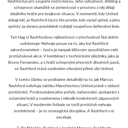
Rashford je pro soupeře noční můrou. Jeho výbušnost, dribling a
schopnost okamžitě se zorientovat v prostoru z něj dělají
ideálního hráče pro brejkové situace. V momentě, kdy United
získají míč, je Rashford často tím prvním, kdo vyrazí vpřed, a jeho
sprinty za obranu pravidelně rozbíjejí soupeřovy defenzivní linie.
Ten Hag si Rashfordovu výjimečnost v přechodové fázi dobře
uvědomuje. Nehraje pouze na to, aby byl Rashford
zakončovatelem – často je naopak klíčovým spouštěčem celé
protiútokové akce. V kombinaci s technickými záložníky, jako je
Bruno Fernandes, a s hráči schopnými přesných dlouhých pasů,
se Rashford stává symbolem ofenzivní přímé síly United.
V tomto článku se podíváme detailněji na to, jak Marcus
Rashford ovlivňuje taktiku Manchesteru United právě v oblasti
protiútoků. Prozkoumáme jeho pohyb, načasování, spolupráci s
ostatními hráči a rozebereme i několik konkrétních zápasových
situací. V moderním fotbale se totiž protiútok nehraje
instinktivně – je to strategická disciplína. A Rashford v ní
exceluje.
2. Profil hráče: Rychlost a instinkt Marcuse Rashforda