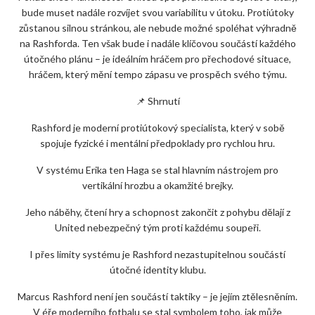
bude muset nadále rozvíjet svou variabilitu v útoku. Protiútoky
zůstanou silnou stránkou, ale nebude možné spoléhat výhradně
na Rashforda. Ten však bude i nadále klíčovou součástí každého
útočného plánu – je ideálním hráčem pro přechodové situace,
hráčem, který mění tempo zápasu ve prospěch svého týmu.
📌 Shrnutí
Rashford je moderní protiútokový specialista, který v sobě
spojuje fyzické i mentální předpoklady pro rychlou hru.
V systému Erika ten Haga se stal hlavním nástrojem pro
vertikální hrozbu a okamžité brejky.
Jeho náběhy, čtení hry a schopnost zakončit z pohybu dělají z
United nebezpečný tým proti každému soupeři.
I přes limity systému je Rashford nezastupitelnou součástí
útočné identity klubu.
Marcus Rashford není jen součástí taktiky – je jejím ztělesněním.
V éře moderního fotbalu se stal symbolem toho, jak může