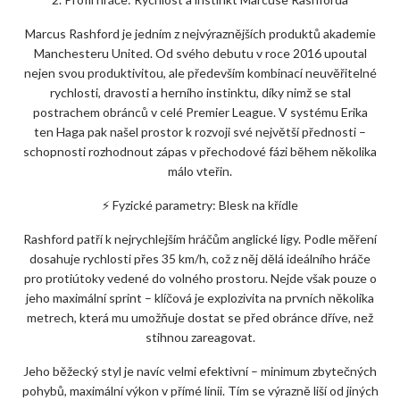
Marcus Rashford je jedním z nejvýraznějších produktů akademie
Manchesteru United. Od svého debutu v roce 2016 upoutal
nejen svou produktivitou, ale především kombinací neuvěřitelné
rychlosti, dravosti a herního instinktu, díky nimž se stal
postrachem obránců v celé Premier League. V systému Erika
ten Haga pak našel prostor k rozvoji své největší přednosti –
schopnosti rozhodnout zápas v přechodové fázi během několika
málo vteřin.
⚡ Fyzické parametry: Blesk na křídle
Rashford patří k nejrychlejším hráčům anglické ligy. Podle měření
dosahuje rychlosti přes 35 km/h, což z něj dělá ideálního hráče
pro protiútoky vedené do volného prostoru. Nejde však pouze o
jeho maximální sprint – klíčová je explozivita na prvních několika
metrech, která mu umožňuje dostat se před obránce dříve, než
stihnou zareagovat.
Jeho běžecký styl je navíc velmi efektivní – minimum zbytečných
pohybů, maximální výkon v přímé linii. Tím se výrazně liší od jiných