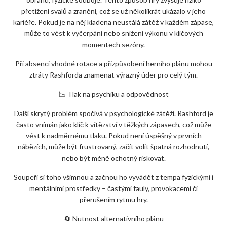
přetížení svalů a zranění, což se už několikrát ukázalo v jeho
kariéře. Pokud je na něj kladena neustálá zátěž v každém zápase,
může to vést k vyčerpání nebo snížení výkonu v klíčových
momentech sezóny.
Při absenci vhodné rotace a přizpůsobení herního plánu mohou
ztráty Rashforda znamenat výrazný úder pro celý tým.
📉 Tlak na psychiku a odpovědnost
Další skrytý problém spočívá v psychologické zátěži. Rashford je
často vnímán jako klíč k vítězství v těžkých zápasech, což může
vést k nadměrnému tlaku. Pokud není úspěšný v prvních
nábězích, může být frustrovaný, začít volit špatná rozhodnutí,
nebo být méně ochotný riskovat.
Soupeři si toho všimnou a začnou ho vyvádět z tempa fyzickými i
mentálními prostředky – častými fauly, provokacemi či
přerušením rytmu hry.
🔄 Nutnost alternativního plánu