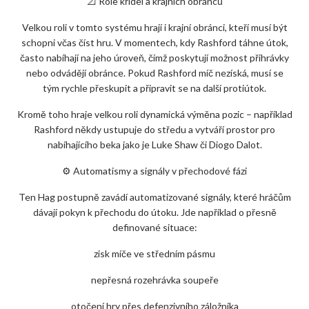
📐 Role křídel a krajních obránců
Velkou roli v tomto systému hrají i krajní obránci, kteří musí být
schopni včas číst hru. V momentech, kdy Rashford táhne útok,
často nabíhají na jeho úroveň, čímž poskytují možnost přihrávky
nebo odvádějí obránce. Pokud Rashford míč nezíská, musí se
tým rychle přeskupit a připravit se na další protiútok.
Kromě toho hraje velkou roli dynamická výměna pozic – například
Rashford někdy ustupuje do středu a vytváří prostor pro
nabíhajícího beka jako je Luke Shaw či Diogo Dalot.
⚙️ Automatismy a signály v přechodové fázi
Ten Hag postupně zavádí automatizované signály, které hráčům
dávají pokyn k přechodu do útoku. Jde například o přesně
definované situace:
zisk míče ve středním pásmu
nepřesná rozehrávka soupeře
otočení hry přes defenzivního záložníka