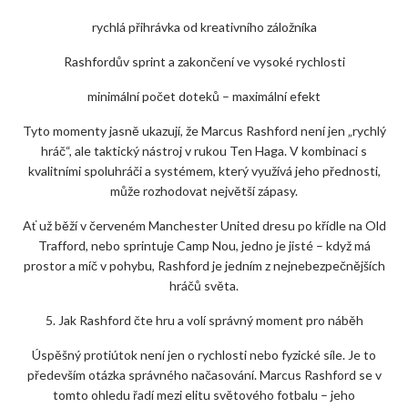
rychlá přihrávka od kreativního záložníka
Rashfordův sprint a zakončení ve vysoké rychlosti
minimální počet doteků – maximální efekt
Tyto momenty jasně ukazují, že Marcus Rashford není jen „rychlý
hráč“, ale taktický nástroj v rukou Ten Haga. V kombinaci s
kvalitními spoluhráči a systémem, který využívá jeho přednosti,
může rozhodovat největší zápasy.
Ať už běží v červeném Manchester United dresu po křídle na Old
Trafford, nebo sprintuje Camp Nou, jedno je jisté – když má
prostor a míč v pohybu, Rashford je jedním z nejnebezpečnějších
hráčů světa.
5. Jak Rashford čte hru a volí správný moment pro náběh
Úspěšný protiútok není jen o rychlosti nebo fyzické síle. Je to
především otázka správného načasování. Marcus Rashford se v
tomto ohledu řadí mezi elitu světového fotbalu – jeho