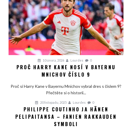
10 února, 2026
Lourdes
0
PROČ HARRY KANE NOSÍ V BAYERNU
MNICHOV ČÍSLO 9
Proč si Harry Kane v Bayernu Mnichov vybral dres s číslem 9?
Přečtěte si o historii...
20 listopadu, 2025
Lourdes
0
PHILIPPE COUTINHO JA HÄNEN
PELIPAITANSA – FANIEN RAKKAUDEN
SYMBOLI