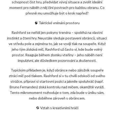
schopnost číst hru, předvídat vývoj situace a zvolit ideální
moment pro náběh z něj činí postrach pro každou obranu. Co
přesně mu umožňuje být o krok napřed?
🧠 Taktické vnímání prostoru
Rashford se neřídí jen pokyny trenéra – spoléhá na vlastní
instinkt a čtení hry. Neustále sleduje postavení obránců, situaci
ve středu pole a zejména to, jak se vyvíjí tlak na soupeře. Když
jeho tým získává míč, Rashford už často ví, kde bude volný
prostor. Reaguje během zlomku vteřiny – jeho náběh není
impulzivní, ale důsledkem pozorování a zkušeností.
Typickým příkladem je, když obránce nebo záložník soupeře
ztrácí míč pod tlakem. Rashford si v tu chvíli odskočí od svého
strážce, připraví si startovní pozici a jakmile spoluhráč (např.
Bruno Fernandes) získá kontrolu nad míčem, okamžitě vyráží.
Tento mikromoment rozhoduje o tom, zda bude v úniku sám,
nebo doběhne zároveň s obráncem.
🔁 Vztah s kreativními hráči