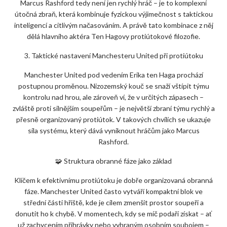
Marcus Rashford tedy není jen rychlý hráč – je to komplexní
útočná zbraň, která kombinuje fyzickou výjimečnost s taktickou
inteligencí a citlivým načasováním. A právě tato kombinace z něj
dělá hlavního aktéra Ten Hagovy protiútokové filozofie.
3. Taktické nastavení Manchesteru United při protiútoku
Manchester United pod vedením Erika ten Haga prochází
postupnou proměnou. Nizozemský kouč se snaží vštípit týmu
kontrolu nad hrou, ale zároveň ví, že v určitých zápasech –
zvláště proti silnějším soupeřům – je největší zbraní týmu rychlý a
přesně organizovaný protiútok. V takových chvílích se ukazuje
síla systému, který dává vyniknout hráčům jako Marcus
Rashford.
🧩 Struktura obranné fáze jako základ
Klíčem k efektivnímu protiútoku je dobře organizovaná obranná
fáze. Manchester United často vytváří kompaktní blok ve
střední části hřiště, kde je cílem zmenšit prostor soupeři a
donutit ho k chybě. V momentech, kdy se míč podaří získat – ať
už zachycením přihrávky nebo vyhraným osobním soubojem –