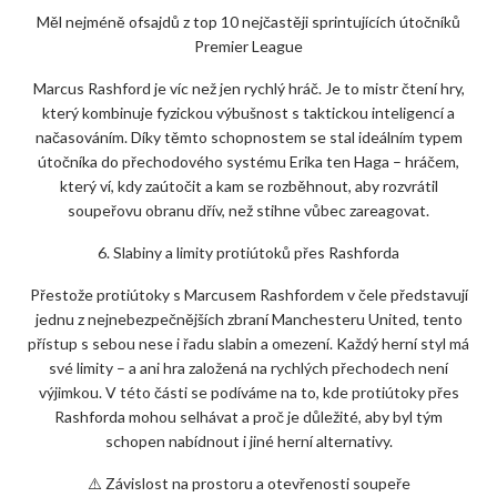
Měl nejméně ofsajdů z top 10 nejčastěji sprintujících útočníků
Premier League
Marcus Rashford je víc než jen rychlý hráč. Je to mistr čtení hry,
který kombinuje fyzickou výbušnost s taktickou inteligencí a
načasováním. Díky těmto schopnostem se stal ideálním typem
útočníka do přechodového systému Erika ten Haga – hráčem,
který ví, kdy zaútočit a kam se rozběhnout, aby rozvrátil
soupeřovu obranu dřív, než stihne vůbec zareagovat.
6. Slabiny a limity protiútoků přes Rashforda
Přestože protiútoky s Marcusem Rashfordem v čele představují
jednu z nejnebezpečnějších zbraní Manchesteru United, tento
přístup s sebou nese i řadu slabin a omezení. Každý herní styl má
své limity – a ani hra založená na rychlých přechodech není
výjimkou. V této části se podíváme na to, kde protiútoky přes
Rashforda mohou selhávat a proč je důležité, aby byl tým
schopen nabídnout i jiné herní alternativy.
⚠️ Závislost na prostoru a otevřenosti soupeře