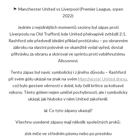
🏴 Manchester United vs Liverpool (Premier League, srpen
2022)
Jedním z nejsilnějších momentů sezóny byl zápas proti
Liverpoolu na Old Trafford, kde United překvapivě zvítězili 2:1.
Rashford zde předvedl ideální příklad protiútoku – po obranném
zákroku na vlastní polovině se okamžitě vydal vpřed, dostal
přihrávku za obranu a skóroval ve sprintu proti vyběhnutému
Alissonovi.
Tento zápas byl navíc symbolický i z jiného důvodu – Rashford
při svém gólu ukázal na znak na svém
Manchester United dresu
,
což bylo gestem věrnosti v době, kdy čelil kritice za kolísavé
výkony. Tímto gólem nejen umlčel pochybnosti, ale i symbolicky
ukázal, jak hluboko v něm United zakořenili.
📊 Co tyto zápasy ukazují?
Všechny uvedené zápasy mají několik společných prvků:
zisk míče ve středním pásmu nebo po presinku