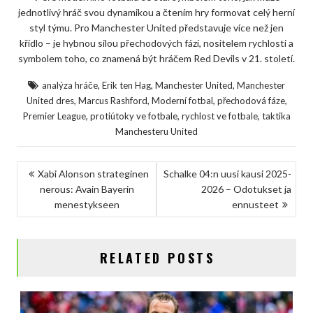
jednotlivý hráč svou dynamikou a čtením hry formovat celý herní
styl týmu. Pro Manchester United představuje více než jen
křídlo – je hybnou silou přechodových fází, nositelem rychlosti a
symbolem toho, co znamená být hráčem Red Devils v 21. století.
,
,
,
analýza hráče
Erik ten Hag
Manchester United
Manchester
,
,
,
,
United dres
Marcus Rashford
Moderní fotbal
přechodová fáze
,
,
,
Premier League
protiútoky ve fotbale
rychlost ve fotbale
taktika
Manchesteru United
NAVIGACE
Xabi Alonson strateginen
Schalke 04:n uusi kausi 2025-
nerous: Avain Bayerin
2026 – Odotukset ja
PRO
menestykseen
ennusteet
PŘÍSPĚVEK
RELATED POSTS