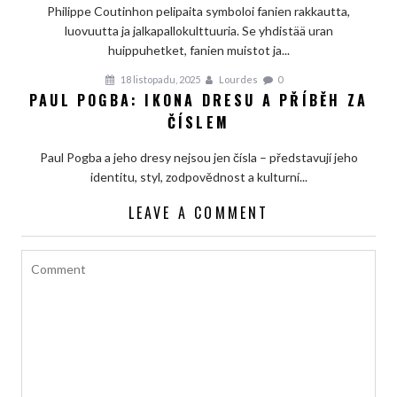
Philippe Coutinhon pelipaita symboloi fanien rakkautta,
luovuutta ja jalkapallokulttuuria. Se yhdistää uran
huippuhetket, fanien muistot ja...
18 listopadu, 2025
Lourdes
0
PAUL POGBA: IKONA DRESU A PŘÍBĚH ZA
ČÍSLEM
Paul Pogba a jeho dresy nejsou jen čísla – představují jeho
identitu, styl, zodpovědnost a kulturní...
LEAVE A COMMENT