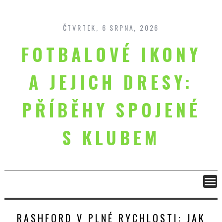
Skip
to
content
ČTVRTEK, 6 SRPNA, 2026
FOTBALOVÉ IKONY
A JEJICH DRESY:
PŘÍBĚHY SPOJENÉ
S KLUBEM
RASHFORD V PLNÉ RYCHLOSTI: JAK