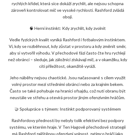
rychlých křídel, která sice dokáží zrychlit, ale nejsou schopna
zároveň kontrolovat míč ve vysoké rychlosti. Rashford zvládá
obojí.
🧠 Herní instinkt: Kdy zrychlit, kdy zvolnit
Vedle fyzických kvalit vyniká Rashford i fotbalovým instinktem.
Ví, kdy se rozběhnout, kdy zůstat v prostoru a kdy změnit směr,
aby si vytvořil výhodu. V přechodové fázi často čte hru rychleji
než obránci – sleduje, jak záložníci získávají míč, a v okamžiku, kdy
cítí příležitost, okamžitě vyráží.
Jeho náběhy nejsou chaotické. Jsou načasované s cílem využít
volný prostor mezi středními obránci nebo za krajním bekem.
Často se také pohybuje na hranici ofsajdu, což nutí obranu být
neustále ve střehu a otevírá prostor jiným ofenzivním hráčům.
🤝 Spolupráce s týmem: Instinkt podporovaný systémem
Rashfordovy přednosti by nebyly tolik efektivní bez podpory
systému, ve kterém hraje. V Ten Hagově přechodové strategii
má Rashford zajištěnou ofenzivní volnost, zatímco hráči jako