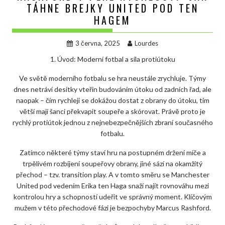
TÁHNE BREJKY UNITED POD TEN
HAGEM
3 června, 2025
Lourdes
1. Úvod: Moderní fotbal a síla protiútoku
Ve světě moderního fotbalu se hra neustále zrychluje. Týmy
dnes netráví desítky vteřin budováním útoku od zadních řad, ale
naopak – čím rychleji se dokážou dostat z obrany do útoku, tím
větší mají šanci překvapit soupeře a skórovat. Právě proto je
rychlý protiútok jednou z nejnebezpečnějších zbraní současného
fotbalu.
Zatímco některé týmy staví hru na postupném držení míče a
trpělivém rozbíjení soupeřovy obrany, jiné sází na okamžitý
přechod – tzv. transition play. A v tomto směru se Manchester
United pod vedením Erika ten Haga snaží najít rovnováhu mezi
kontrolou hry a schopností udeřit ve správný moment. Klíčovým
mužem v této přechodové fázi je bezpochyby Marcus Rashford.