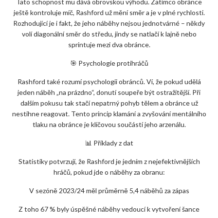
Tato schopnost mu dává obrovskou výhodu. Zatímco obránce
ještě kontroluje míč, Rashford už mění směr a je v plné rychlosti.
Rozhodující je i fakt, že jeho náběhy nejsou jednotvárné – někdy
volí diagonální směr do středu, jindy se natlačí k lajně nebo
sprintuje mezi dva obránce.
🎯 Psychologie protihráčů
Rashford také rozumí psychologii obránců. Ví, že pokud udělá
jeden náběh „na prázdno“, donutí soupeře být ostražitější. Při
dalším pokusu tak stačí nepatrný pohyb tělem a obránce už
nestihne reagovat. Tento princip klamání a zvyšování mentálního
tlaku na obránce je klíčovou součástí jeho arzenálu.
📊 Příklady z dat
Statistiky potvrzují, že Rashford je jedním z nejefektivnějších
hráčů, pokud jde o náběhy za obranu:
V sezóně 2023/24 měl průměrně 5,4 náběhů za zápas
Z toho 67 % byly úspěšné náběhy vedoucí k vytvoření šance