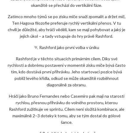
okamžitě se přechází do vertikální fáze.
Zatímco mnoho týmů se po zisku míče snaží zpomalit a držet míč,
Ten Hagova filozofie preferuje rychlý vertikální přenos. V tu
chvíli je důležité, aby hráči věděli, kam se mají pohybovat a jaký je
jejich úkol – a tady vstupuje do hry právě Rashford.
🏃 Rashford jako první volba v úniku
Rashford je v těchto situacích primárním cílem. Díky své
rychlosti a dobrému postavení v momentě zisku míče bývá často
tím, kdo dostává první přihrávku. Jeho startovací pozice bývá
poblíž levého křídla, odkud se může okamžitě rozběhnout
diagonálně za obranu.
Hráči jako Bruno Fernandes nebo Casemiro pak mají na starosti
rychlou, přesnou přihrávku do volného prostoru, kterou
Rashford zužitkuje ve sprintu. Cílem není složitá kombinace, ale
maximálně 2–3 doteky k tomu, aby se tým dostal do gólové
šance.