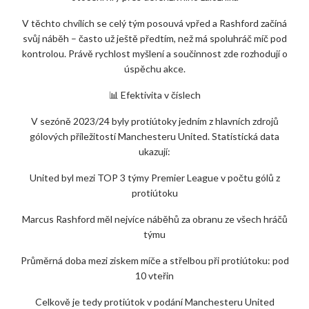
V těchto chvílích se celý tým posouvá vpřed a Rashford začíná
svůj náběh – často už ještě předtím, než má spoluhráč míč pod
kontrolou. Právě rychlost myšlení a součinnost zde rozhodují o
úspěchu akce.
📊 Efektivita v číslech
V sezóně 2023/24 byly protiútoky jedním z hlavních zdrojů
gólových příležitostí Manchesteru United. Statistická data
ukazují:
United byl mezi TOP 3 týmy Premier League v počtu gólů z
protiútoku
Marcus Rashford měl nejvíce náběhů za obranu ze všech hráčů
týmu
Průměrná doba mezi ziskem míče a střelbou při protiútoku: pod
10 vteřin
Celkově je tedy protiútok v podání Manchesteru United