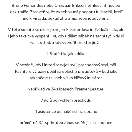
Bruno Fernandes nebo Christian Eriksen jej hledají ihned po
zisku míče. Zároveň ví, že za sebou má podporu fullbacků, kteří
mu kryjí záda, pokud ztratí míč nebo je zdvojený.
V této souhře se ukazuje nejen Rashfordova individuální síla, ale
i jeho taktické vyspění – ví, kdy udělat náběh na zadní tyč, kdy si
zvolit střed, a kdy vytvořit prostor jiným.
📊 Statistika jako důkaz
V sezóně, kdy United rozvíjeli svůj přechodový styl, měl
Rashford výrazný podíl na gólech z protiútoků – buď jako
zakončovatel, nebo jako klíčový iniciátor.
Například ve 34 zápasech Premier League:
7 gólů po rychlém přechodu
4 asistence po nábězích za obranu
průměrně 3,1 sprintů za zápas směřujících k brance