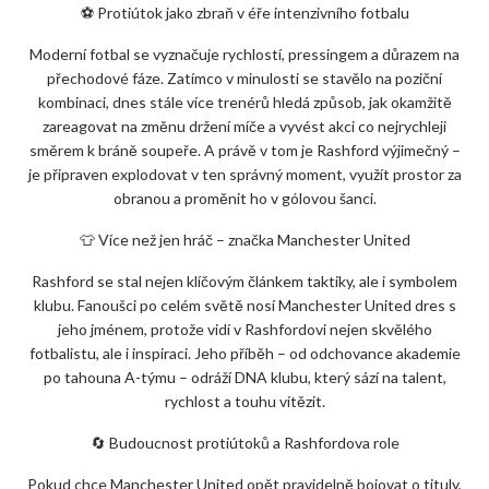
⚽ Protiútok jako zbraň v éře intenzivního fotbalu
Moderní fotbal se vyznačuje rychlostí, pressingem a důrazem na
přechodové fáze. Zatímco v minulosti se stavělo na poziční
kombinaci, dnes stále více trenérů hledá způsob, jak okamžitě
zareagovat na změnu držení míče a vyvést akci co nejrychleji
směrem k bráně soupeře. A právě v tom je Rashford výjimečný –
je připraven explodovat v ten správný moment, využít prostor za
obranou a proměnit ho v gólovou šanci.
👕 Více než jen hráč – značka Manchester United
Rashford se stal nejen klíčovým článkem taktiky, ale i symbolem
klubu. Fanoušci po celém světě nosí Manchester United dres s
jeho jménem, protože vidí v Rashfordovi nejen skvělého
fotbalistu, ale i inspiraci. Jeho příběh – od odchovance akademie
po tahouna A-týmu – odráží DNA klubu, který sází na talent,
rychlost a touhu vítězit.
🔄 Budoucnost protiútoků a Rashfordova role
Pokud chce Manchester United opět pravidelně bojovat o tituly,