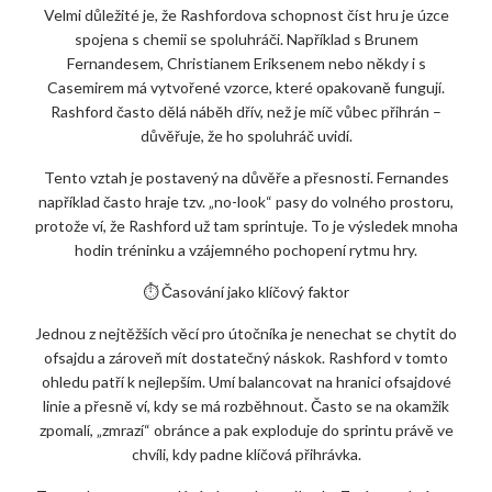
Velmi důležité je, že Rashfordova schopnost číst hru je úzce
spojena s chemii se spoluhráči. Například s Brunem
Fernandesem, Christianem Eriksenem nebo někdy i s
Casemirem má vytvořené vzorce, které opakovaně fungují.
Rashford často dělá náběh dřív, než je míč vůbec přihrán –
důvěřuje, že ho spoluhráč uvidí.
Tento vztah je postavený na důvěře a přesnosti. Fernandes
například často hraje tzv. „no-look“ pasy do volného prostoru,
protože ví, že Rashford už tam sprintuje. To je výsledek mnoha
hodin tréninku a vzájemného pochopení rytmu hry.
⏱️ Časování jako klíčový faktor
Jednou z nejtěžších věcí pro útočníka je nenechat se chytit do
ofsajdu a zároveň mít dostatečný náskok. Rashford v tomto
ohledu patří k nejlepším. Umí balancovat na hranici ofsajdové
linie a přesně ví, kdy se má rozběhnout. Často se na okamžik
zpomalí, „zmrazí“ obránce a pak exploduje do sprintu právě ve
chvíli, kdy padne klíčová přihrávka.