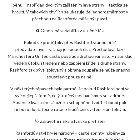
běhu – například dvojitým zajištěním levé strany – taktika se
hroutí. V takových chvílích se ukazuje, že jednorozměrnost v
přechodu na Rashforda může být pastí.
♻️ Omezená variabilita v útočné fázi
Pokud se protiútoky přes Rashford stanou příliš
předvídatelnými, začínají je soupeři číst. Přechodová fáze
Manchesteru United často postrádá druhou variantu – například
vedení útoku středem nebo zapojení křídel z druhé strany.
Rashford tak bývá izolovaný a obrana soupeře se může snadno
soustředit pouze na něj.
V některých zápasech bylo patrné, že pokud Rashford není ve
své nejlepší formě, celý útočný mechanismus se zadrhne.
Absence kvalitního záložníka schopného tvořit z hloubi pole
nebo nedostatečné rotace hráčů činí systém zranitelným.
🩺 Zdravotní rizika a fyzické přetížení
Rashfordův styl hry je náročný – časté sprinty, náběhy za
obranu, fyzické souboje. Tento způsob hry zvyšuje riziko