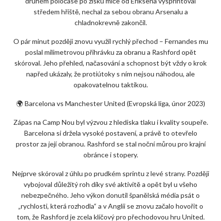
druhém poločase po zisku míče od Eriksena vysprintoval
středem hřiště, nechal za sebou obranu Arsenalu a
chladnokrevně zakončil.
O pár minut později znovu využil rychlý přechod – Fernandes mu
poslal milimetrovou přihrávku za obranu a Rashford opět
skóroval. Jeho přehled, načasování a schopnost být vždy o krok
napřed ukázaly, že protiútoky s ním nejsou náhodou, ale
opakovatelnou taktikou.
🌍 Barcelona vs Manchester United (Evropská liga, únor 2023)
Zápas na Camp Nou byl výzvou z hlediska tlaku i kvality soupeře.
Barcelona si držela vysoké postavení, a právě to otevřelo
prostor za její obranou. Rashford se stal noční můrou pro krajní
obránce i stopery.
Nejprve skóroval z úhlu po prudkém sprintu z levé strany. Později
vybojoval důležitý roh díky své aktivitě a opět byl u všeho
nebezpečného. Jeho výkon donutil španělská média psát o
„rychlosti, která rozhodla“ a v Anglii se znovu začalo hovořit o
tom, že Rashford je zcela klíčový pro přechodovou hru United.