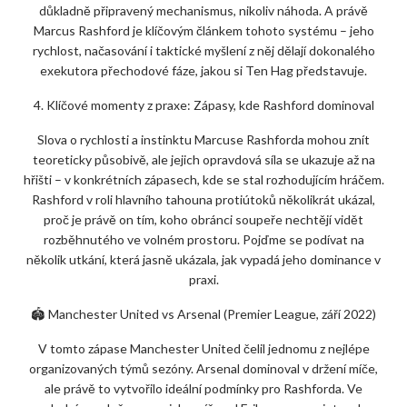
důkladně připravený mechanismus, nikoliv náhoda. A právě
Marcus Rashford je klíčovým článkem tohoto systému – jeho
rychlost, načasování i taktické myšlení z něj dělají dokonalého
exekutora přechodové fáze, jakou si Ten Hag představuje.
4. Klíčové momenty z praxe: Zápasy, kde Rashford dominoval
Slova o rychlosti a instinktu Marcuse Rashforda mohou znít
teoreticky působivě, ale jejich opravdová síla se ukazuje až na
hřišti – v konkrétních zápasech, kde se stal rozhodujícím hráčem.
Rashford v roli hlavního tahouna protiútoků několikrát ukázal,
proč je právě on tím, koho obránci soupeře nechtějí vidět
rozběhnutého ve volném prostoru. Pojďme se podívat na
několik utkání, která jasně ukázala, jak vypadá jeho dominance v
praxi.
🏟️ Manchester United vs Arsenal (Premier League, září 2022)
V tomto zápase Manchester United čelil jednomu z nejlépe
organizovaných týmů sezóny. Arsenal dominoval v držení míče,
ale právě to vytvořilo ideální podmínky pro Rashforda. Ve