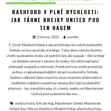
RASHFORD V PLNÉ RYCHLOSTI:
JAK TÁHNE BREJKY UNITED POD
TEN HAGEM
3 června, 2025
Lourdes
1. Úvod: Moderní fotbal a síla protiútoku Ve světě moderního
fotbalu se hra neustále zrychluje. Týmy dnes netráví desítky
vteřin budováním útoku od zadních řad, ale naopak – čím rychleji
se dokážou dostat z obrany do útoku, tím větší mají šanci
překvapit soupeře a skórovat. Právě proto je rychlý protiútok
jednou z nejnebezpečnějších zbraní současného fotbalu.
Zatímco některé týmy staví hru na postupném držení míče a
trpělivém rozbíjení soupeřovy obrany, jiné sází na okamžitý
přechod – tzv. transition play. A v tomto směru se Manchester
United pod vedením Erika ten…
,
,
,
analýza hráče
Erik ten Hag
Manchester United
Manchester
,
,
,
,
United dres
Marcus Rashford
Moderní fotbal
přechodová fáze