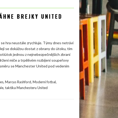
ÁHNE BREJKY UNITED
 se hra neustále zrychluje. Týmy dnes netráví
leji se dokážou dostat z obrany do útoku, tím
protiútok jednou z nejnebezpečnějších zbraní
žení míče a trpělivém rozbíjení soupeřovy
mto směru se Manchester United pod vedením
,
,
,
res
Marcus Rashford
Moderní fotbal
,
ale
taktika Manchesteru United