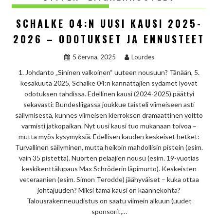
SCHALKE 04:N UUSI KAUSI 2025-
2026 – ODOTUKSET JA ENNUSTEET
5 června, 2025
Lourdes
1. Johdanto „Sininen valkoinen“ uuteen nousuun? Tänään, 5.
kesäkuuta 2025, Schalke 04:n kannattajien sydämet lyövät
odotuksen tahdissa. Edellinen kausi (2024-2025) päättyi
sekavasti: Bundesliigassa joukkue taisteli viimeiseen asti
säilymisestä, kunnes viimeisen kierroksen dramaattinen voitto
varmisti jatkopaikan. Nyt uusi kausi tuo mukanaan toivoa –
mutta myös kysymyksiä. Edellisen kauden keskeiset hetket:
Turvallinen säilyminen, mutta heikoin mahdollisin pistein (esim.
vain 35 pistettä). Nuorten pelaajien nousu (esim. 19-vuotias
keskikenttälupaus Max Schröderin läpimurto). Keskeisten
veteraanien (esim. Simon Terodde) jäähyväiset – kuka ottaa
johtajuuden? Miksi tämä kausi on käännekohta?
Talousrakenneuudistus on saatu viimein alkuun (uudet
sponsorit,…