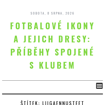
Skip
to
content
SOBOTA, 8 SRPNA, 2026
FOTBALOVÉ IKONY
A JEJICH DRESY:
PŘÍBĚHY SPOJENÉ
S KLUBEM
ŠTÍTEK:
LIIGAENNUSTEET