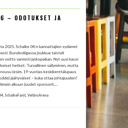
26 – ODOTUKSET JA
uta 2025, Schalke 04:n kannattajien sydämet
asti: Bundesliigassa joukkue taisteli
n voitto varmisti jatkopaikan. Nyt uusi kausi
eiset hetket: Turvallinen säilyminen, mutta
en nousu (esim. 19-vuotias keskikenttälupaus
odde) jäähyväiset – kuka ottaa johtajuuden?
iimein alkuun (uudet sponsorit,…
,
,
04
SchalkeFanit
VeltinsArena