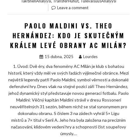
,
,
TaktinenAnalyysi
TransferHuhut
TulevaisuusAnalyysi
Leave a comment
PAOLO MALDINI VS. THEO
HERNÁNDEZ: KDO JE SKUTEČNÝM
KRÁLEM LEVÉ OBRANY AC MILÁN?
15 dubna, 2025
Lourdes
1. Úvod: Dvě éry, dva fenomény AC Milán je klub s bohatou
historií, který vždy měl ve svých řadách výjimečné obránce. Mezi
největší legendy patří Paolo Maldini, symbol věrnosti a dokonalé
defenzivní hry. Dnes však na stejné pozici září Theo Hernández,
jehož dynamický styl představuje novou generaci fotbalu. Paolo
Maldini: Věčný kapitán Maldini strávil v dresu Rossoneri
neuvěřitelných 31 sezón, během nichž se stal synonymem pro
dokonalou obranu. S číslem 3 na zádech vyhrál 5× Ligu
mistrů a 7× titul v Serii A. Jeho hra byla založena na precizním
načasování, klidovém vedení hry a schopnosti číst soupeřovy
úmysly.…