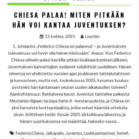
CHIESA PALAA! MITEN PITKÄÄN
HÄN VOI KANTAA JUVENTUKSEN?
15 května, 2025
Lourdes
1. Johdanto „Federico Chiesa on palannut – ja Juventuksen
tulevaisuus voi hyvin olla hänen käsissään.“ Avaus: Kun Federico
Chiesa viimein palasi kentille pitkän loukkaantumisen jälkeen,
Juventuksen kannattajien sydämet sykähtivät uudelleen. Hänen
nimensä on yhdistetty vuosien ajan joukkueen taistelutahtoon
ja luovuuteen, mutta nyt, toukokuussa 2025, kysymys kuuluu:
pystyykö hän kantamaan seuran uuden aikakauden toiveet?
Ajankohtaisuus: Ratkaiseva kausi: Juventus taistelee paikasta
Mestarien liigaan tai jopa Serie A -mestaruudesta, ja Chiesa on
yksi harvoista luottopelaajista, jotka voivat kääntää otteluita
yksin. Kriittinen hetki: Kesän 2025 siirtoikkuna lähestyy, ja
hänen suorituksensa voi määrittää, hakeeko seura…
,
,
,
,
,
FedericoChiesa
Jalkapallo
Juventus
Loukkaantumiset
SerieA