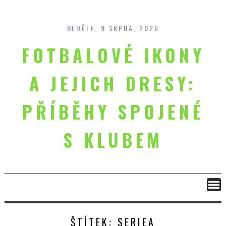
Skip
to
content
NEDĚLE, 9 SRPNA, 2026
FOTBALOVÉ IKONY
A JEJICH DRESY:
PŘÍBĚHY SPOJENÉ
S KLUBEM
ŠTÍTEK:
SERIEA