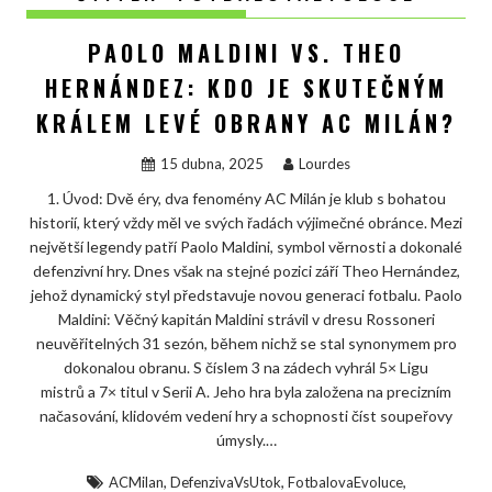
PAOLO MALDINI VS. THEO
HERNÁNDEZ: KDO JE SKUTEČNÝM
KRÁLEM LEVÉ OBRANY AC MILÁN?
15 dubna, 2025
Lourdes
1. Úvod: Dvě éry, dva fenomény AC Milán je klub s bohatou
historií, který vždy měl ve svých řadách výjimečné obránce. Mezi
největší legendy patří Paolo Maldini, symbol věrnosti a dokonalé
defenzivní hry. Dnes však na stejné pozici září Theo Hernández,
jehož dynamický styl představuje novou generaci fotbalu. Paolo
Maldini: Věčný kapitán Maldini strávil v dresu Rossoneri
neuvěřitelných 31 sezón, během nichž se stal synonymem pro
dokonalou obranu. S číslem 3 na zádech vyhrál 5× Ligu
mistrů a 7× titul v Serii A. Jeho hra byla založena na precizním
načasování, klidovém vedení hry a schopnosti číst soupeřovy
úmysly.…
,
,
,
ACMilan
DefenzivaVsUtok
FotbalovaEvoluce