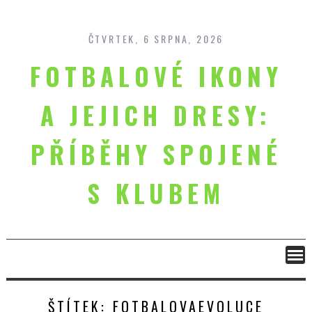
Skip
to
content
ČTVRTEK, 6 SRPNA, 2026
FOTBALOVÉ IKONY
A JEJICH DRESY:
PŘÍBĚHY SPOJENÉ
S KLUBEM
ŠTÍTEK:
FOTBALOVAEVOLUCE