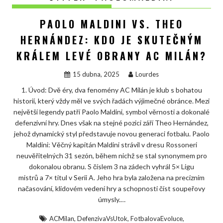
PAOLO MALDINI VS. THEO
HERNÁNDEZ: KDO JE SKUTEČNÝM
KRÁLEM LEVÉ OBRANY AC MILÁN?
15 dubna, 2025
Lourdes
1. Úvod: Dvě éry, dva fenomény AC Milán je klub s bohatou
historií, který vždy měl ve svých řadách výjimečné obránce. Mezi
největší legendy patří Paolo Maldini, symbol věrnosti a dokonalé
defenzivní hry. Dnes však na stejné pozici září Theo Hernández,
jehož dynamický styl představuje novou generaci fotbalu. Paolo
Maldini: Věčný kapitán Maldini strávil v dresu Rossoneri
neuvěřitelných 31 sezón, během nichž se stal synonymem pro
dokonalou obranu. S číslem 3 na zádech vyhrál 5× Ligu
mistrů a 7× titul v Serii A. Jeho hra byla založena na precizním
načasování, klidovém vedení hry a schopnosti číst soupeřovy
úmysly.…
,
,
,
ACMilan
DefenzivaVsUtok
FotbalovaEvoluce