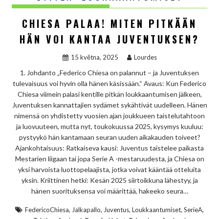
CHIESA PALAA! MITEN PITKÄÄN
HÄN VOI KANTAA JUVENTUKSEN?
15 května, 2025
Lourdes
1. Johdanto „Federico Chiesa on palannut – ja Juventuksen
tulevaisuus voi hyvin olla hänen käsissään.“ Avaus: Kun Federico
Chiesa viimein palasi kentille pitkän loukkaantumisen jälkeen,
Juventuksen kannattajien sydämet sykähtivät uudelleen. Hänen
nimensä on yhdistetty vuosien ajan joukkueen taistelutahtoon
ja luovuuteen, mutta nyt, toukokuussa 2025, kysymys kuuluu:
pystyykö hän kantamaan seuran uuden aikakauden toiveet?
Ajankohtaisuus: Ratkaiseva kausi: Juventus taistelee paikasta
Mestarien liigaan tai jopa Serie A -mestaruudesta, ja Chiesa on
yksi harvoista luottopelaajista, jotka voivat kääntää otteluita
yksin. Kriittinen hetki: Kesän 2025 siirtoikkuna lähestyy, ja
hänen suorituksensa voi määrittää, hakeeko seura…
,
,
,
,
,
FedericoChiesa
Jalkapallo
Juventus
Loukkaantumiset
SerieA