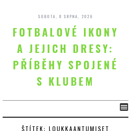
Skip
to
content
SOBOTA, 8 SRPNA, 2026
FOTBALOVÉ IKONY
A JEJICH DRESY:
PŘÍBĚHY SPOJENÉ
S KLUBEM
ŠTÍTEK:
LOUKKAANTUMISET