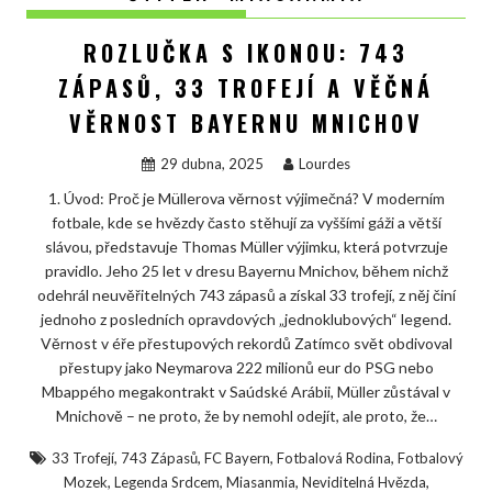
ROZLUČKA S IKONOU: 743
ZÁPASŮ, 33 TROFEJÍ A VĚČNÁ
VĚRNOST BAYERNU MNICHOV
29 dubna, 2025
Lourdes
1. Úvod: Proč je Müllerova věrnost výjimečná? V moderním
fotbale, kde se hvězdy často stěhují za vyššími gáži a větší
slávou, představuje Thomas Müller výjimku, která potvrzuje
pravidlo. Jeho 25 let v dresu Bayernu Mnichov, během nichž
odehrál neuvěřitelných 743 zápasů a získal 33 trofejí, z něj činí
jednoho z posledních opravdových „jednoklubových“ legend.
Věrnost v éře přestupových rekordů Zatímco svět obdivoval
přestupy jako Neymarova 222 milionů eur do PSG nebo
Mbappého megakontrakt v Saúdské Arábii, Müller zůstával v
Mnichově – ne proto, že by nemohl odejít, ale proto, že…
,
,
,
,
33 Trofejí
743 Zápasů
FC Bayern
Fotbalová Rodina
Fotbalový
,
,
,
,
Mozek
Legenda Srdcem
Miasanmia
Neviditelná Hvězda