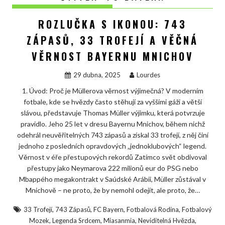
ROZLUČKA S IKONOU: 743
ZÁPASŮ, 33 TROFEJÍ A VĚČNÁ
VĚRNOST BAYERNU MNICHOV
29 dubna, 2025
Lourdes
1. Úvod: Proč je Müllerova věrnost výjimečná? V moderním
fotbale, kde se hvězdy často stěhují za vyššími gáži a větší
slávou, představuje Thomas Müller výjimku, která potvrzuje
pravidlo. Jeho 25 let v dresu Bayernu Mnichov, během nichž
odehrál neuvěřitelných 743 zápasů a získal 33 trofejí, z něj činí
jednoho z posledních opravdových „jednoklubových“ legend.
Věrnost v éře přestupových rekordů Zatímco svět obdivoval
přestupy jako Neymarova 222 milionů eur do PSG nebo
Mbappého megakontrakt v Saúdské Arábii, Müller zůstával v
Mnichově – ne proto, že by nemohl odejít, ale proto, že…
,
,
,
,
33 Trofejí
743 Zápasů
FC Bayern
Fotbalová Rodina
Fotbalový
,
,
,
,
Mozek
Legenda Srdcem
Miasanmia
Neviditelná Hvězda